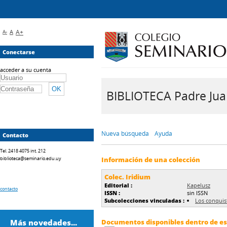
A-
A
A+
Conectarse
acceder a su cuenta
BIBLIOTECA Padre Juan 
Nueva búsqueda
Ayuda
Contacto
Tel. 2418 4075 int. 212
biblioteca@seminario.edu.uy
Información de una colección
Colec. Iridium
Editorial :
Kapelusz
contacto
ISSN :
sin ISSN
Subcolecciones vinculadas :
Los conquis
Más novedades...
Documentos disponibles dentro de est