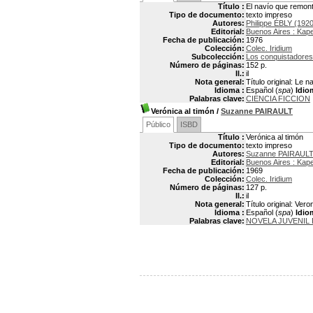
Título :
El navío que remont
Tipo de documento:
texto impreso
Autores:
Philippe ÉBLY (192
Editorial:
Buenos Aires : Kap
Fecha de publicación:
1976
Colección:
Colec. Iridium
Subcolección:
Los conquistadores 
Número de páginas:
152 p.
Il.:
il
Nota general:
Título original: Le n
Idioma :
Español (
spa
)
Idio
Palabras clave:
CIENCIA FICCION
Verónica al timón
/
Suzanne PAIRAULT
Público
ISBD
Título :
Verónica al timón
Tipo de documento:
texto impreso
Autores:
Suzanne PAIRAULT
Editorial:
Buenos Aires : Kap
Fecha de publicación:
1969
Colección:
Colec. Iridium
Número de páginas:
127 p.
Il.:
il
Nota general:
Título original: Vero
Idioma :
Español (
spa
)
Idio
Palabras clave:
NOVELA JUVENIL