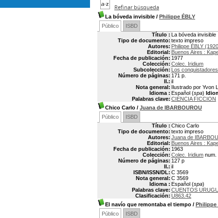
Refinar búsqueda
La bóveda invisible
/
Philippe ÉBLY
Público
ISBD
Título :
La bóveda invisible
Tipo de documento:
texto impreso
Autores:
Philippe ÉBLY (192
Editorial:
Buenos Aires : Kap
Fecha de publicación:
1977
Colección:
Colec. Iridium
Subcolección:
Los conquistadores 
Número de páginas:
171 p.
Il.:
il
Nota general:
Ilustrado por Yvon L
Idioma :
Español (
spa
)
Idio
Palabras clave:
CIENCIA FICCION
Chico Carlo
/
Juana de IBARBOUROU
Público
ISBD
Título :
Chico Carlo
Tipo de documento:
texto impreso
Autores:
Juana de IBARBOU
Editorial:
Buenos Aires : Kap
Fecha de publicación:
1963
Colección:
Colec. Iridium
num. 
Número de páginas:
127 p
Il.:
il
ISBN/ISSN/DL:
C 3569
Nota general:
C 3569
Idioma :
Español (
spa
)
Palabras clave:
CUENTOS URUG
Clasificación:
U863.42
El navío que remontaba el tiempo
/
Philippe
Público
ISBD