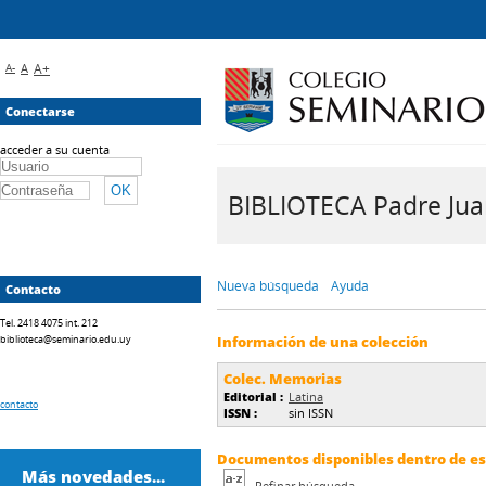
A-
A
A+
Conectarse
acceder a su cuenta
BIBLIOTECA Padre Juan 
Nueva búsqueda
Ayuda
Contacto
Tel. 2418 4075 int. 212
biblioteca@seminario.edu.uy
Información de una colección
Colec. Memorias
Editorial :
Latina
contacto
ISSN :
sin ISSN
Documentos disponibles dentro de est
Más novedades...
Refinar búsqueda