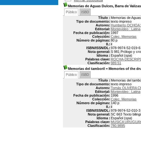
Memorias de Aguas Dulces, Barra de Valiza
Público
ISBD
Título :
Memorias de Aguas 
Tipo de documento:
texto impreso
Autores:
Humberto OCHOA
Editorial:
Montevideo : Latina
Fecha de publicación:
1997
Colección:
Colec. Memorias
Número de páginas:
80 p
Il.:
il
ISBN/ISSN/DL:
978-9974-52-019-6
Nota general:
S 981 Prólogo y cro
Idioma :
Español (
spa
)
Palabras clave:
ROCHA-DESCRIPC
Clasificación:
989.51
Memorias del tamboril = Memories of the d
Público
ISBD
Título :
Memorias del tambo
Tipo de documento:
texto impreso
Autores:
Tomás OLIVERA CH
Editorial:
Montevideo : Latina
Fecha de publicación:
1996
Colección:
Colec. Memorias
Número de páginas:
140 p
Il.:
il
ISBN/ISSN/DL:
978-9974-52-010-3
Nota general:
SC 663 Texto bilingü
Idioma :
Español (
spa
)
Palabras clave:
MUSICA URUGUA
Clasificación:
780.9895