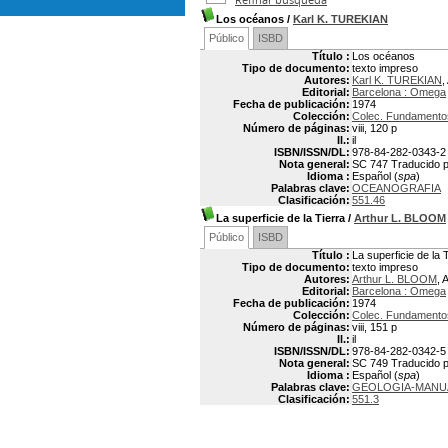
Los océanos
/
Karl K. TUREKIAN
Público
ISBD
Título :
Los océanos
Tipo de documento:
texto impreso
Autores:
Karl K. TUREKIAN
,
Editorial:
Barcelona : Omega
Fecha de publicación:
1974
Colección:
Colec. Fundamentos 
Número de páginas:
viii, 120 p
Il.:
il
ISBN/ISSN/DL:
978-84-282-0343-2
Nota general:
SC 747 Traducido po
Idioma :
Español (
spa
)
Palabras clave:
OCEANOGRAFIA
Clasificación:
551.46
La superficie de la Tierra
/
Arthur L. BLOOM
Público
ISBD
Título :
La superficie de la 
Tipo de documento:
texto impreso
Autores:
Arthur L. BLOOM
, 
Editorial:
Barcelona : Omega
Fecha de publicación:
1974
Colección:
Colec. Fundamentos 
Número de páginas:
viii, 151 p
Il.:
il
ISBN/ISSN/DL:
978-84-282-0342-5
Nota general:
SC 749 Traducido por
Idioma :
Español (
spa
)
Palabras clave:
GEOLOGIA-MANU
Clasificación:
551.3