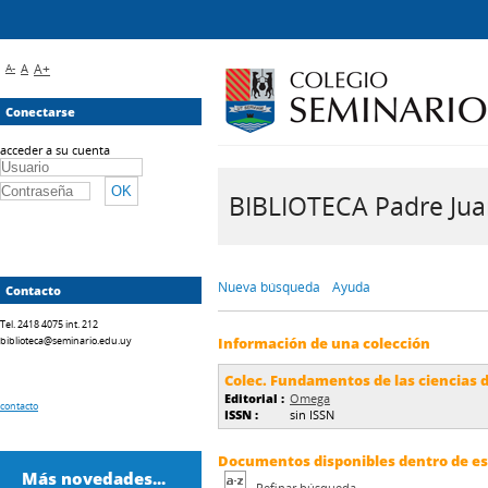
A-
A
A+
Conectarse
acceder a su cuenta
BIBLIOTECA Padre Juan 
Nueva búsqueda
Ayuda
Contacto
Tel. 2418 4075 int. 212
biblioteca@seminario.edu.uy
Información de una colección
Colec. Fundamentos de las ciencias de
Editorial :
Omega
contacto
ISSN :
sin ISSN
Documentos disponibles dentro de est
Más novedades...
Refinar búsqueda