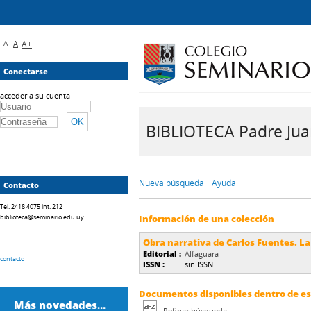
A-
A
A+
Conectarse
acceder a su cuenta
BIBLIOTECA Padre Juan 
Nueva búsqueda
Ayuda
Contacto
Tel. 2418 4075 int. 212
biblioteca@seminario.edu.uy
Información de una colección
Obra narrativa de Carlos Fuentes. La
Editorial :
Alfaguara
contacto
ISSN :
sin ISSN
Documentos disponibles dentro de est
Más novedades...
Refinar búsqueda