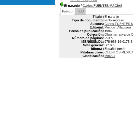
El naranjo
/
Carlos FUENTES MACÍAS
Público
ISBD
Título :
El naranjo
Tipo de documento:
texto impreso
Autores:
Carlos FUENTES M
Editorial:
México : Alfaguara
Fecha de publicación:
1996
Colección:
Obra narrativa de C
Número de páginas:
253 p
ISBN/ISSN/DL:
978-968-19-0173-8
Nota general:
SC 805
Idioma :
Español (
spa
)
Palabras clave:
CUENTOS MEXIC
Clasificación:
M863.4