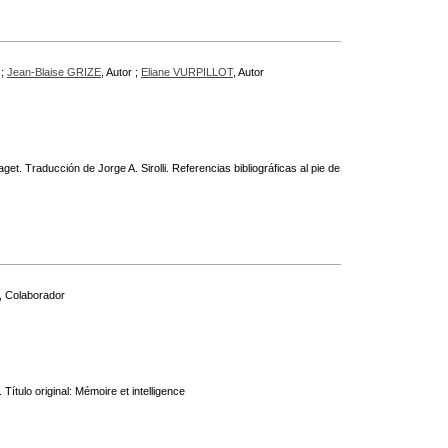
 ;
Jean-Blaise GRIZE
, Autor ;
Eliane VURPILLOT
, Autor
t. Traducción de Jorge A. Sirolli. Referencias bibliográficas al pie de
, Colaborador
Título original: Mémoire et intelligence