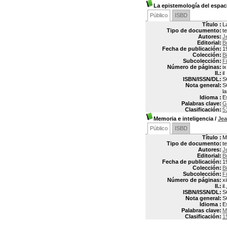
La epistemología del espac
Público
ISBD
Título :
L
Tipo de documento:
t
Autores:
J
Editorial:
B
Fecha de publicación:
1
Colección:
B
Subcolección:
F
Número de páginas:
i
Il.:
il
ISBN/ISSN/DL:
S
Nota general:
S
l
Idioma :
E
Palabras clave:
G
Clasificación:
5
Memoria e inteligencia
/
Je
Público
ISBD
Título :
M
Tipo de documento:
t
Autores:
J
Editorial:
B
Fecha de publicación:
1
Colección:
B
Subcolección:
F
Número de páginas:
xi
Il.:
il
ISBN/ISSN/DL:
S
Nota general:
S
Idioma :
E
Palabras clave:
M
Clasificación:
1