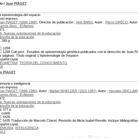
io
/
Jean PIAGET
a epistemología del espacio
exto impreso
ean PIAGET (1896-1980)
, Director de publicación ;
Vinh BANG
, Autor ;
Pierre GRÉCO
, Autor
uenos Aires : El Ateneo
971
ib. Nuevas orientaciones de la educación
ilosofía de la educación
x, 289 p
C 1268
C 1268 Cab.port.: Estudios de epistemología genética publicados con la dirección de Jean Piage
as páginas. Título original: L'épistemologie de l'espace
spañol (
spa
)
EOMETRIA
TEORIA DEL CONOCIMIENTO
16
an PIAGET
emoria e inteligencia
exto impreso
ean PIAGET (1896-1980)
, Autor ;
Bärbel INHELDER (1913-1997)
, Autor ;
Hermine SINCLAIR
uenos Aires : El Ateneo
972
ib. Nuevas orientaciones de la educación
ilosofía de la educación
ii, 377 p
., cuads
C 5435
C 5435 Traducción de Marcelo Cheret. Revisión de Alicia Isabel Revello. Incluye bibliografías. 
spañol (
spa
)
EMORIA
INTELIGENCIA
53.1