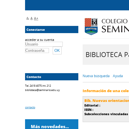
A-
A
A+
Conectarse
acceder a su cuenta
BIBLIOTECA Pa
Nueva búsqueda
Ayuda
Contacto
Tel. 2418 4075 int. 212
biblioteca@seminario.edu.uy
Información de una cole
Bib. Nuevas orientacio
Editorial :
contacto
ISSN :
Subcolecciones vinculadas 
Más novedades...