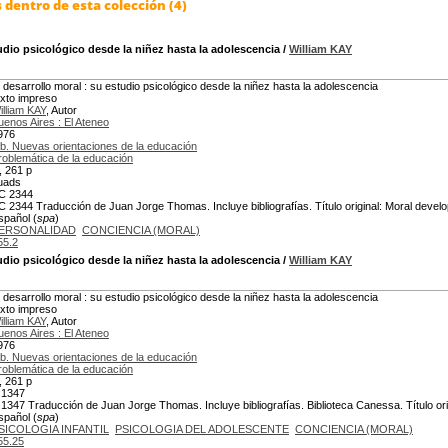
dentro de esta colección (4)
udio psicológico desde la niñez hasta la adolescencia
/
William KAY
l desarrollo moral : su estudio psicológico desde la niñez hasta la adolescencia
exto impreso
illiam KAY
, Autor
uenos Aires : El Ateneo
976
ib. Nuevas orientaciones de la educación
roblemática de la educación
x, 261 p
uads
C 2344
C 2344 Traducción de Juan Jorge Thomas. Incluye bibliografías. Título original: Moral devel
spañol (
spa
)
ERSONALIDAD
CONCIENCIA (MORAL)
55.2
udio psicológico desde la niñez hasta la adolescencia
/
William KAY
l desarrollo moral : su estudio psicológico desde la niñez hasta la adolescencia
exto impreso
illiam KAY
, Autor
uenos Aires : El Ateneo
976
ib. Nuevas orientaciones de la educación
roblemática de la educación
x, 261 p
 1347
 1347 Traducción de Juan Jorge Thomas. Incluye bibliografías. Biblioteca Canessa. Título or
spañol (
spa
)
SICOLOGIA INFANTIL
PSICOLOGIA DEL ADOLESCENTE
CONCIENCIA (MORAL)
55.25