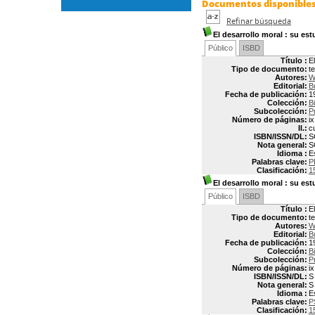
Documentos disponibles 
Refinar búsqueda
El desarrollo moral
: su est
Público
ISBD
Título :
E
Tipo de documento:
t
Autores:
W
Editorial:
B
Fecha de publicación:
1
Colección:
B
Subcolección:
P
Número de páginas:
i
Il.:
c
ISBN/ISSN/DL:
S
Nota general:
S
Idioma :
E
Palabras clave:
P
Clasificación:
1
El desarrollo moral
: su est
Público
ISBD
Título :
E
Tipo de documento:
t
Autores:
W
Editorial:
B
Fecha de publicación:
1
Colección:
B
Subcolección:
P
Número de páginas:
i
ISBN/ISSN/DL:
S
Nota general:
S
Idioma :
E
Palabras clave:
P
Clasificación:
1