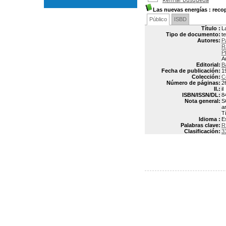
Las nuevas energías
: reco
Público
ISBD
Título :
L
Tipo de documento:
t
Autores:
P
R
P
A
Editorial:
B
Fecha de publicación:
1
Colección:
C
Número de páginas:
2
Il.:
il
ISBN/ISSN/DL:
8
Nota general:
S
a
T
Idioma :
E
Palabras clave:
R
Clasificación:
3