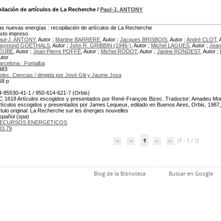
pilación de artículos de La Recherche
/
Paul-J. ANTONY
as nuevas energías : recopilación de artículos de La Recherche
exto impreso
aul-J. ANTONY
, Autor ;
Martine BARRERE
, Autor ;
Jacques BRISBOIS
, Autor ;
André CLOT
, 
aymond GOETHALS
, Autor ;
John R. GRIBBIN (1946-)
, Autor ;
Michel LAGÜES
, Autor ;
Jea
EUBE
, Autor ;
Jean-Pierre POFFÉ
, Autor ;
Michel RODOT
, Autor ;
Janine RONDEST
, Autor ;
utor
arcelona : Fontalba
983
olec. Ciencias / dirigida por José Gili y Jaume Josa
68 p
4-85530-41-1 / 950-614-621-7 (Orbis)
C 1618 Artículos escogidos y presentados por René-François Bizec. Traductor: Amadeu Montot
rtículos escogidos y presentados por James Lequeux, editado en Buenos Aires, Orbis, 1987, 256
ítulo original: La Recherche sur les énergies nouvelles
spañol (
spa
)
ECURSOS ENERGETICOS
33.79
1
(1 - 1 / 1)
Blog de la Biblioteca
Buscar en Google