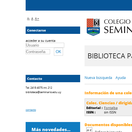
A-
A
A+
Conectarse
acceder a su cuenta
BIBLIOTECA Pa
Nueva búsqueda
Ayuda
Contacto
Tel. 2418 4075 int. 212
biblioteca@seminario.edu.uy
Información de una cole
Colec. Ciencias / dirigid
Editorial :
Fontalba
contacto
ISSN :
sin ISSN
Documentos disponibles 
Más novedades...
Refinar búsqueda