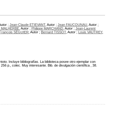
Autor ;
Jean-Claude ETIEVANT
, Autor ;
Jean FAUCOUNAU
, Autor ;
n MALHERBE
, Autor ;
Philippe MARCHAND
, Autor ;
Jean-Laurent
François SÉGUIER
, Autor ;
Bernard TISSOT
, Autor ;
Louis VAUTREY
,
o. Incluye bibliografías. La biblioteca posee otro ejemplar con
 p., colec. Muy interesante. Bib. de divulgación científica , 38.