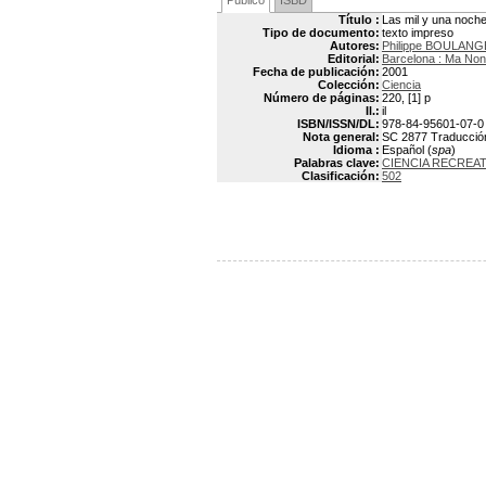
Público
ISBD
Título :
Las mil y una noche
Tipo de documento:
texto impreso
Autores:
Philippe BOULAN
Editorial:
Barcelona : Ma No
Fecha de publicación:
2001
Colección:
Ciencia
Número de páginas:
220, [1] p
Il.:
il
ISBN/ISSN/DL:
978-84-95601-07-0
Nota general:
SC 2877 Traducción d
Idioma :
Español (
spa
)
Palabras clave:
CIENCIA RECREAT
Clasificación:
502