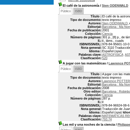
El café de la astronomía
/
Sten ODENWALD
Público
ISBD
Título :
El café de la astro
Tipo de documento:
texto impreso
Autores:
Sten ODENWALD
,
Editorial:
Barcelona : Ma No
Fecha de publicación:
2001
Colección:
Ciencia
Número de páginas:
301 p., [8] p., de lá
Il.:
il., láms., cuads
ISBN/ISSN/DL:
978-84-95601-10-0
Nota general:
SC 3110 Traducción 
Idioma :
Español (
spa
)
Palabras clave:
ASTROFISICA
AS
Clasificación:
520
A jugar con las matemáticas
/
Lawrence PO
Público
ISBD
Título :
A jugar con las mat
Tipo de documento:
texto impreso
Autores:
Lawrence POTTER
Editorial:
Barcelona : Ma No
Fecha de publicación:
2008
Otro editor:
Barcelona : Robinb
Colección:
Ciencia
Número de páginas:
287 p.
Il.:
il
ISBN/ISSN/DL:
978-84-96924-08-6
Nota general:
Traducción de Juan C
Idioma :
Español (
spa
)
Idio
Palabras clave:
MATEMATICAS RE
Clasificación:
793.74
Las mil y una noches de la ciencia
/
Philip