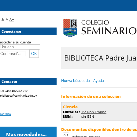
A-
A
A+
Conectarse
acceder a su cuenta
BIBLIOTECA Padre Juan 
Nueva búsqueda
Ayuda
Contacto
Tel. 2418 4075 int. 212
biblioteca@seminario.edu.uy
Información de una colección
Ciencia
Editorial :
Ma Non Troppo
contacto
ISSN :
sin ISSN
Documentos disponibles dentro de est
Más novedades...
Refinar búsqueda