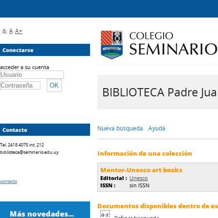
A-
A
A+
Conectarse
acceder a su cuenta
BIBLIOTECA Padre Juan 
Nueva búsqueda
Ayuda
Contacto
Tel. 2418 4075 int. 212
biblioteca@seminario.edu.uy
Información de una colección
Mentor-Unesco art books
Editorial :
Unesco
contacto
ISSN :
sin ISSN
Documentos disponibles dentro de est
Más novedades...
Refinar búsqueda