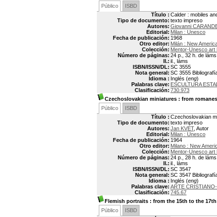
Público
ISBD
Título :
Calder : mobiles and
Tipo de documento:
texto impreso
Autores:
Giovanni CARAND
Editorial:
Milan : Unesco
Fecha de publicación:
1968
Otro editor:
Milán : New America
Colección:
Mentor-Unesco art
Número de páginas:
24 p., 32 h. de láms.
Il.:
il., láms
ISBN/ISSN/DL:
SC 3555
Nota general:
SC 3555 Bibliografía
Idioma :
Inglés (
eng
)
Palabras clave:
ESCULTURA EST
Clasificación:
730.973
Czechoslovakian miniatures
: from romanes
Público
ISBD
Título :
Czechoslovakian mi
Tipo de documento:
texto impreso
Autores:
Jan KVET
, Autor
Editorial:
Milan : Unesco
Fecha de publicación:
1964
Otro editor:
Milano : New Americ
Colección:
Mentor-Unesco art
Número de páginas:
24 p., 28 h. de láms.
Il.:
il., láms
ISBN/ISSN/DL:
SC 3547
Nota general:
SC 3547 Bibliografía
Idioma :
Inglés (
eng
)
Palabras clave:
ARTE CRISTIANO
Clasificación:
745.67
Flemish portraits
: from the 15th to the 17t
Público
ISBD