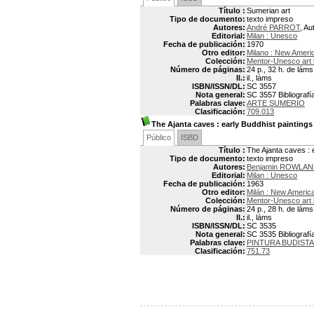
Título :
Sumerian art
Tipo de documento:
texto impreso
Autores:
André PARROT
, Au
Editorial:
Milan : Unesco
Fecha de publicación:
1970
Otro editor:
Milano : New Ameri
Colección:
Mentor-Unesco art
Número de páginas:
24 p., 32 h. de láms.
Il.:
il., láms
ISBN/ISSN/DL:
SC 3557
Nota general:
SC 3557 Bibliografía
Palabras clave:
ARTE SUMERIO
Clasificación:
709.013
The Ajanta caves
: early Buddhist paintings
Público
ISBD
Título :
The Ajanta caves : e
Tipo de documento:
texto impreso
Autores:
Benjamin ROWLA
Editorial:
Milan : Unesco
Fecha de publicación:
1963
Otro editor:
Milán : New America
Colección:
Mentor-Unesco art
Número de páginas:
24 p., 28 h. de láms.
Il.:
il., láms
ISBN/ISSN/DL:
SC 3535
Nota general:
SC 3535 Bibliografía
Palabras clave:
PINTURA BUDISTA
Clasificación:
751.73