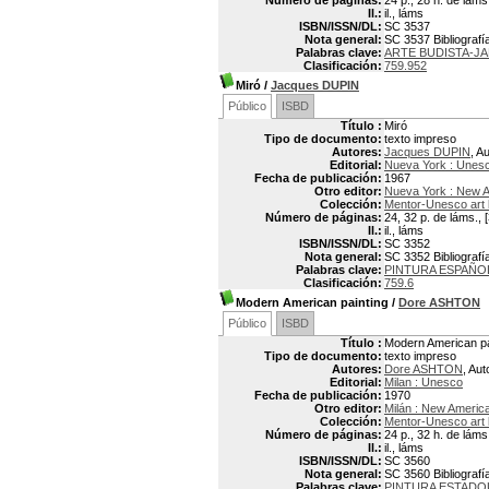
Número de páginas:
24 p., 28 h. de láms.
Il.:
il., láms
ISBN/ISSN/DL:
SC 3537
Nota general:
SC 3537 Bibliografía
Palabras clave:
ARTE BUDISTA-J
Clasificación:
759.952
Miró
/
Jacques DUPIN
Público
ISBD
Título :
Miró
Tipo de documento:
texto impreso
Autores:
Jacques DUPIN
, A
Editorial:
Nueva York : Unes
Fecha de publicación:
1967
Otro editor:
Nueva York : New A
Colección:
Mentor-Unesco art
Número de páginas:
24, 32 p. de láms., [
Il.:
il., láms
ISBN/ISSN/DL:
SC 3352
Nota general:
SC 3352 Bibliografía
Palabras clave:
PINTURA ESPAÑO
Clasificación:
759.6
Modern American painting
/
Dore ASHTON
Público
ISBD
Título :
Modern American pa
Tipo de documento:
texto impreso
Autores:
Dore ASHTON
, Aut
Editorial:
Milan : Unesco
Fecha de publicación:
1970
Otro editor:
Milán : New America
Colección:
Mentor-Unesco art
Número de páginas:
24 p., 32 h. de láms.
Il.:
il., láms
ISBN/ISSN/DL:
SC 3560
Nota general:
SC 3560 Bibliografía
Palabras clave:
PINTURA ESTADO