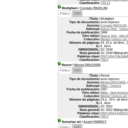
Clasificación:
759.13
Modigliani
/
Corrado PAVOLINI
Público
ISBD
Título :
Modigliani
Tipo de documento:
texto impreso
Autores:
Corrado PAVOLINI
,
Editorial:
Nueva York : Unes
Fecha de publicación:
1966
Otro editor:
Nueva York : New A
Colección:
Mentor-Unesco art
Número de páginas:
24, 32 p. de láms., [
Il.:
il., láms
ISBN/ISSN/DL:
SC 3349
Nota general:
SC 3349 Bibliografía
Palabras clave:
PINTURA ITALIAN
Clasificación:
759.5
Renoir
/
Michel DRUCKER
Público
ISBD
Título :
Renoir
Tipo de documento:
texto impreso
Autores:
Michel DRUCKER
,
Editorial:
Milan : Unesco
Fecha de publicación:
1967
Otro editor:
Milán : New America
Colección:
Mentor-Unesco art
Número de páginas:
24 p., 29 h. de láms.
Il.:
il., láms
ISBN/ISSN/DL:
SC 3552
Nota general:
SC 3552 Bibliografía
Palabras clave:
PINTURA FRANCE
Clasificación:
759.4
Sumerian art
/
André PARROT
Público
ISBD