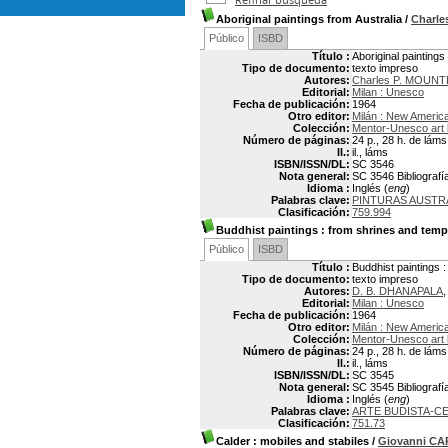
Aboriginal paintings from Australia
/
Charl
Público
ISBD
Título :
Aboriginal paintings
Tipo de documento:
texto impreso
Autores:
Charles P. MOUN
Editorial:
Milan : Unesco
Fecha de publicación:
1964
Otro editor:
Milán : New America
Colección:
Mentor-Unesco art
Número de páginas:
24 p., 28 h. de láms.
Il.:
il., láms
ISBN/ISSN/DL:
SC 3546
Nota general:
SC 3546 Bibliografía
Idioma :
Inglés (
eng
)
Palabras clave:
PINTURAS AUSTR
Clasificación:
759.994
Buddhist paintings
: from shrines and temp
Público
ISBD
Título :
Buddhist paintings 
Tipo de documento:
texto impreso
Autores:
D. B. DHANAPALA
,
Editorial:
Milan : Unesco
Fecha de publicación:
1964
Otro editor:
Milán : New America
Colección:
Mentor-Unesco art
Número de páginas:
24 p., 28 h. de láms.
Il.:
il., láms
ISBN/ISSN/DL:
SC 3545
Nota general:
SC 3545 Bibliografía
Idioma :
Inglés (
eng
)
Palabras clave:
ARTE BUDISTA-C
Clasificación:
751.73
Calder
: mobiles and stabiles
/
Giovanni C