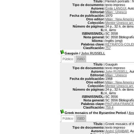
Título :
Flemish portraits : 
Tipo de documento:
texto impreso
Autores:
Émile LANGUI
, Aut
Editorial:
Milan : Unesco
Fecha de publicación:
1970
Otro editor:
Milán : New America
Colección:
Mentor-Unesco art
Número de páginas:
24 p., 32 h. de láms.
Il.:
il., láms
ISBN/ISSN/DL:
SC 3558
Nota general:
SC 3558 Bibliografía
Idioma :
Inglés (
eng
)
Palabras clave:
RETRATOS-COLE
Clasificación:
757
Gauguin
/
John RUSSELL
Público
ISBD
Título :
Gauguin
Tipo de documento:
texto impreso
Autores:
John RUSSELL
, Au
Editorial:
Milan : Unesco
Fecha de publicación:
1968
Otro editor:
Milán : New America
Colección:
Mentor-Unesco art
Número de páginas:
24 p., 32 h. de láms.
Il.:
il., láms
ISBN/ISSN/DL:
SC 3556
Nota general:
SC 3556 Bibliografía
Palabras clave:
PINTURA FRANCE
Clasificación:
759.4
Greek mosaics of the Byzantine Period
/
An
Público
ISBD
Título :
Greek mosaics of t
Tipo de documento:
texto impreso
Autores:
André GRABAR
, Au