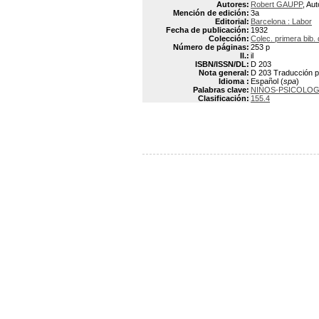
Autores:
Robert GAUPP
, Aut
Mención de edición:
3a
Editorial:
Barcelona : Labor
Fecha de publicación:
1932
Colección:
Colec. primera bib. 
Número de páginas:
253 p
Il.:
il
ISBN/ISSN/DL:
D 203
Nota general:
D 203 Traducción po
Idioma :
Español (
spa
)
Palabras clave:
NIÑOS-PSICOLOG
Clasificación:
155.4