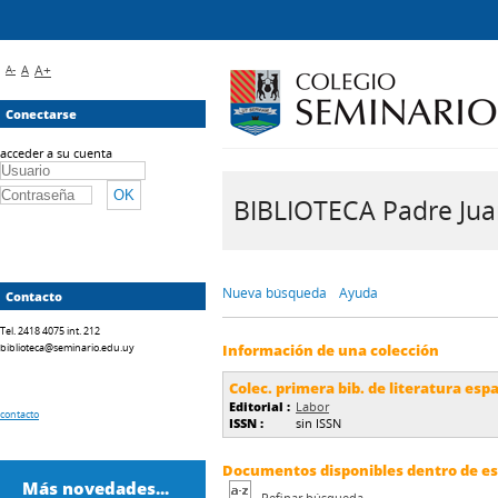
A-
A
A+
Conectarse
acceder a su cuenta
BIBLIOTECA Padre Juan 
Nueva búsqueda
Ayuda
Contacto
Tel. 2418 4075 int. 212
biblioteca@seminario.edu.uy
Información de una colección
Colec. primera bib. de literatura esp
Editorial :
Labor
contacto
ISSN :
sin ISSN
Documentos disponibles dentro de est
Más novedades...
Refinar búsqueda