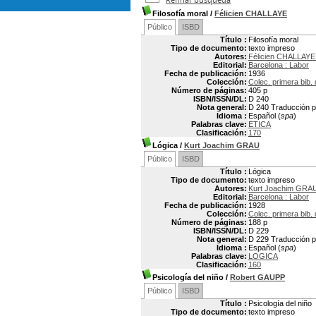
Filosofía moral
/
Félicien CHALLAYE
Público
ISBD
Título :
Filosofía moral
Tipo de documento:
texto impreso
Autores:
Félicien CHALLAYE
Editorial:
Barcelona : Labor
Fecha de publicación:
1936
Colección:
Colec. primera bib. 
Número de páginas:
405 p
ISBN/ISSN/DL:
D 240
Nota general:
D 240 Traducción po
Idioma :
Español (
spa
)
Palabras clave:
ETICA
Clasificación:
170
Lógica
/
Kurt Joachim GRAU
Público
ISBD
Título :
Lógica
Tipo de documento:
texto impreso
Autores:
Kurt Joachim GRA
Editorial:
Barcelona : Labor
Fecha de publicación:
1928
Colección:
Colec. primera bib. 
Número de páginas:
188 p
ISBN/ISSN/DL:
D 229
Nota general:
D 229 Traducción p
Idioma :
Español (
spa
)
Palabras clave:
LOGICA
Clasificación:
160
Psicología del niño
/
Robert GAUPP
Público
ISBD
Título :
Psicología del niño
Tipo de documento:
texto impreso