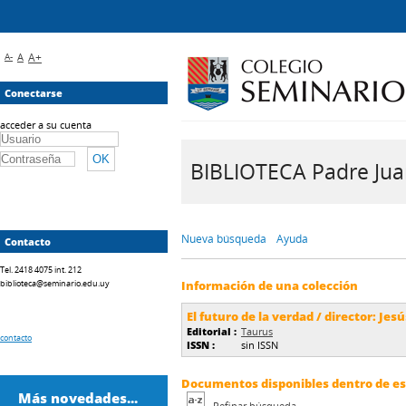
A-
A
A+
Conectarse
acceder a su cuenta
BIBLIOTECA Padre Juan 
Nueva búsqueda
Ayuda
Contacto
Tel. 2418 4075 int. 212
biblioteca@seminario.edu.uy
Información de una colección
El futuro de la verdad / director: Jes
Editorial :
Taurus
contacto
ISSN :
sin ISSN
Documentos disponibles dentro de est
Más novedades...
Refinar búsqueda