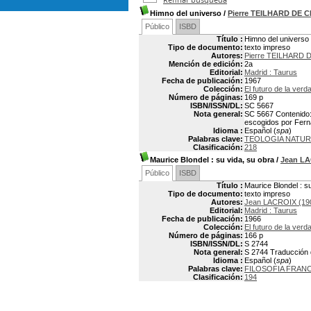
Himno del universo
/
Pierre TEILHARD DE 
Público
ISBD
Título :
Himno del universo
Tipo de documento:
texto impreso
Autores:
Pierre TEILHARD 
Mención de edición:
2a
Editorial:
Madrid : Taurus
Fecha de publicación:
1967
Colección:
El futuro de la verd
Número de páginas:
169 p
ISBN/ISSN/DL:
SC 5667
Nota general:
SC 5667 Contenido: 
escogidos por Ferna
Idioma :
Español (
spa
)
Palabras clave:
TEOLOGIA NATUR
Clasificación:
218
Maurice Blondel
: su vida, su obra
/
Jean L
Público
ISBD
Título :
Maurice Blondel : s
Tipo de documento:
texto impreso
Autores:
Jean LACROIX (19
Editorial:
Madrid : Taurus
Fecha de publicación:
1966
Colección:
El futuro de la verd
Número de páginas:
166 p
ISBN/ISSN/DL:
S 2744
Nota general:
S 2744 Traducción d
Idioma :
Español (
spa
)
Palabras clave:
FILOSOFIA FRAN
Clasificación:
194