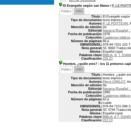
El Evangelio según san Mateo
/
P. LE POITT
Público
ISBD
Título :
El Evangelio según
Tipo de documento:
texto impreso
Autores:
P. LE POITTEVIN
, 
Mención de edición:
2a
Editorial:
Navarra [España] : 
Fecha de publicación:
1978
Colección:
Cuadernos bíblicos
Número de páginas:
66 p
ISBN/ISSN/DL:
978-84-7151-102-7
Nota general:
SC 8060 Traducción: 
Idioma :
Español (
spa
)
Palabras clave:
BIBLIA. N. T.-EV
Clasificación:
226.23
Hombre, ¿quién eres?
: los 11 primeros cap
Público
ISBD
Título :
Hombre, ¿quién eres
Tipo de documento:
texto impreso
Autores:
Pierre GRELOT
, Au
Mención de edición:
9a
Editorial:
Navarra [España] : 
Fecha de publicación:
1990
Colección:
Cuadernos bíblicos
Número de páginas:
62 p
Il.:
cuads
ISBN/ISSN/DL:
978-84-7151-098-3
Nota general:
SC 5794 Traducción: 
Idioma :
Español (
spa
)
Palabras clave:
BIBLIA. A.T.-GE
Clasificación:
222.13