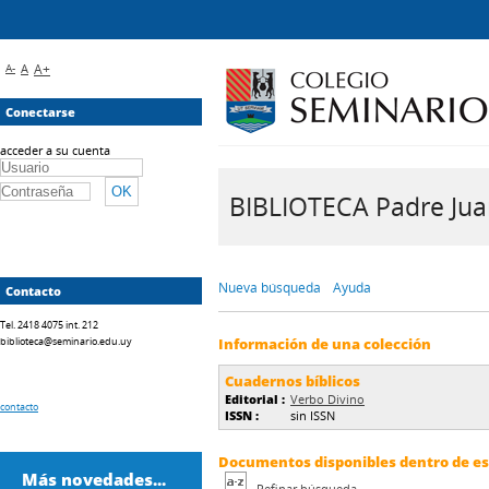
A-
A
A+
Conectarse
acceder a su cuenta
BIBLIOTECA Padre Juan 
Nueva búsqueda
Ayuda
Contacto
Tel. 2418 4075 int. 212
biblioteca@seminario.edu.uy
Información de una colección
Cuadernos bíblicos
Editorial :
Verbo Divino
contacto
ISSN :
sin ISSN
Documentos disponibles dentro de est
Más novedades...
Refinar búsqueda