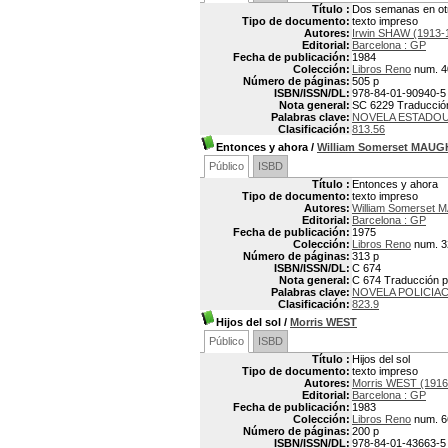
Título :
Dos semanas en ot
Tipo de documento:
texto impreso
Autores:
Irwin SHAW (1913-
Editorial:
Barcelona : GP
Fecha de publicación:
1984
Colección:
Libros Reno
num. 4
Número de páginas:
505 p
ISBN/ISSN/DL:
978-84-01-90940-5
Nota general:
SC 6229 Traducción 
Palabras clave:
NOVELA ESTADO
Clasificación:
813.56
Entonces y ahora
/
William Somerset MAU
Público
ISBD
Título :
Entonces y ahora
Tipo de documento:
texto impreso
Autores:
William Somerset
Editorial:
Barcelona : GP
Fecha de publicación:
1975
Colección:
Libros Reno
num. 3
Número de páginas:
313 p
ISBN/ISSN/DL:
C 674
Nota general:
C 674 Traducción po
Palabras clave:
NOVELA POLICIA
Clasificación:
823.9
Hijos del sol
/
Morris WEST
Público
ISBD
Título :
Hijos del sol
Tipo de documento:
texto impreso
Autores:
Morris WEST (1916
Editorial:
Barcelona : GP
Fecha de publicación:
1983
Colección:
Libros Reno
num. 6
Número de páginas:
200 p
ISBN/ISSN/DL:
978-84-01-43663-5