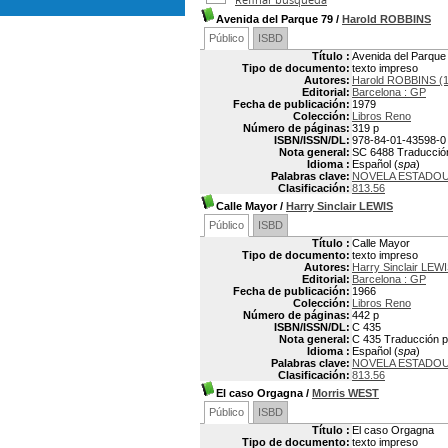
Avenida del Parque 79
/
Harold ROBBINS
Público
ISBD
Título :
Avenida del Parque
Tipo de documento:
texto impreso
Autores:
Harold ROBBINS (
Editorial:
Barcelona : GP
Fecha de publicación:
1979
Colección:
Libros Reno
Número de páginas:
319 p
ISBN/ISSN/DL:
978-84-01-43598-0
Nota general:
SC 6488 Traducción 
Idioma :
Español (
spa
)
Palabras clave:
NOVELA ESTADO
Clasificación:
813.56
Calle Mayor
/
Harry Sinclair LEWIS
Público
ISBD
Título :
Calle Mayor
Tipo de documento:
texto impreso
Autores:
Harry Sinclair LEW
Editorial:
Barcelona : GP
Fecha de publicación:
1966
Colección:
Libros Reno
Número de páginas:
442 p
ISBN/ISSN/DL:
C 435
Nota general:
C 435 Traducción po
Idioma :
Español (
spa
)
Palabras clave:
NOVELA ESTADO
Clasificación:
813.56
El caso Orgagna
/
Morris WEST
Público
ISBD
Título :
El caso Orgagna
Tipo de documento:
texto impreso