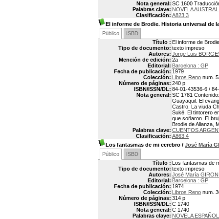
Nota general:
SC 1600 Traducción 
Palabras clave:
NOVELA AUSTRAL
Clasificación:
A823.3
El informe de Brodie. Historia universal de l
Público
ISBD
Título :
El informe de Brodie
Tipo de documento:
texto impreso
Autores:
Jorge Luis BORGE
Mención de edición:
2a
Editorial:
Barcelona : GP
Fecha de publicación:
1979
Colección:
Libros Reno
num. 5
Número de páginas:
240 p
ISBN/ISSN/DL:
84-01-43536-6 / 84
Nota general:
SC 1781 Contenido: 
Guayaquil. El evang
Castro. La viuda Ch
Suké. El tintorero 
que soñaron. El bruj
Brodie de Alianza, Ma
Palabras clave:
CUENTOS ARGEN
Clasificación:
A863.4
Los fantasmas de mi cerebro
/
José María 
Público
ISBD
Título :
Los fantasmas de m
Tipo de documento:
texto impreso
Autores:
José María GIRON
Editorial:
Barcelona : GP
Fecha de publicación:
1974
Colección:
Libros Reno
num. 3
Número de páginas:
314 p
ISBN/ISSN/DL:
C 1740
Nota general:
C 1740
Palabras clave:
NOVELA ESPAÑO