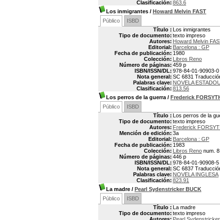
Clasificación:
863.6
Los inmigrantes
/
Howard Melvin FAST
Público
ISBD
Título :
Los inmigrantes
Tipo de documento:
texto impreso
Autores:
Howard Melvin FAS
Editorial:
Barcelona : GP
Fecha de publicación:
1980
Colección:
Libros Reno
Número de páginas:
459 p
ISBN/ISSN/DL:
978-84-01-90903-0
Nota general:
SC 6831 Traducción 
Palabras clave:
NOVELA ESTADO
Clasificación:
813.56
Los perros de la guerra
/
Frederick FORSYT
Público
ISBD
Título :
Los perros de la gu
Tipo de documento:
texto impreso
Autores:
Frederick FORSYT
Mención de edición:
3a
Editorial:
Barcelona : GP
Fecha de publicación:
1983
Colección:
Libros Reno
num. 8
Número de páginas:
446 p
ISBN/ISSN/DL:
978-84-01-90908-5
Nota general:
SC 6837 Traducción 
Palabras clave:
NOVELA INGLESA
Clasificación:
823.91
La madre
/
Pearl Sydenstricker BUCK
Público
ISBD
Título :
La madre
Tipo de documento:
texto impreso
Autores:
Pearl Sydenstricke