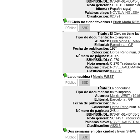
ISBN/ISSN/DL:
978-84-01-43043-5
Nota general:
SC 1611 Traducción 
Idioma :
Español (
spa
)
Palabras clave:
NOVELA INGLESA
Clasificación:
823.91
El Cielo no tiene favoritos
/
Erich Maria R
Público
ISBD
Título :
El Cielo no tiene fav
Tipo de documento:
texto impreso
Autores:
Erich Maria REMA
Editorial:
Barcelona : GP
Fecha de publicación:
1974
Colección:
Libros Reno
num. 3
Número de páginas:
310 p
ISBN/ISSN/DL:
C 270
Nota general:
C 270 Traducción po
Palabras clave:
NOVELA ALEMANA
Clasificación:
833.912
La concubina
/
Morris WEST
Público
ISBD
Título :
La concubina
Tipo de documento:
texto impreso
Autores:
Morris WEST (1916
Editorial:
Barcelona : GP
Fecha de publicación:
1975
Colección:
Libros Reno
num. 4
Número de páginas:
248 p
ISBN/ISSN/DL:
978-84-01-43485-3
Nota general:
SC 1497 Traducción 
Palabras clave:
NOVELA AUSTRAL
Clasificación:
A823.3
Dos semanas en otra ciudad
/
Irwin SHAW
Público
ISBD