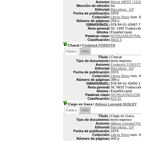
Autores:
Morris WEST (1916
Mención de edición:
2a
Editorial:
Barcelona : GP
Fecha de publicación:
1979
Colección:
Libros Reno
num. 4
Número de páginas:
254 p
ISBN/ISSN/DL:
978-84-01-43487-7
Nota general:
SC 1495 Traducción 
Idioma :
Español (
spa
)
Palabras clave:
NOVELA AUSTRAL
Clasificación:
A823.3
Chacal
/
Frederick FORSYTH
Público
ISBD
Título :
Chacal
Tipo de documento:
texto impreso
Autores:
Frederick FORSYT
Editorial:
Barcelona : GP
Fecha de publicación:
1973
Colección:
Libros Reno
num. 4
Número de páginas:
399 p
ISBN/ISSN/DL:
978-84-01-43450-1
Nota general:
SC 6833 Traducción
Idioma :
Español (
spa
)
Palabras clave:
NOVELA INGLESA
Clasificación:
823.91
Ciego en Gaza
/
Aldous Leonard HUXLEY
Público
ISBD
Título :
Ciego en Gaza
Tipo de documento:
texto impreso
Autores:
Aldous Leonard HU
Editorial:
Barcelona : GP
Fecha de publicación:
1974
Colección:
Libros Reno
num. 4
Número de páginas:
443 p