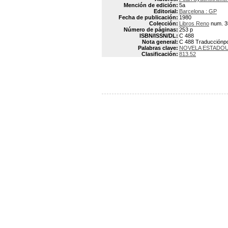
Mención de edición:
5a
Editorial:
Barcelona : GP
Fecha de publicación:
1980
Colección:
Libros Reno
num. 3
Número de páginas:
253 p
ISBN/ISSN/DL:
C 488
Nota general:
C 488 Traducciónpor
Palabras clave:
NOVELA ESTADO
Clasificación:
813.52