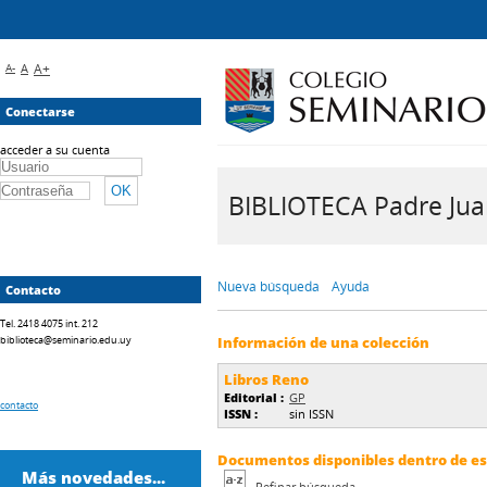
A-
A
A+
Conectarse
acceder a su cuenta
BIBLIOTECA Padre Juan 
Nueva búsqueda
Ayuda
Contacto
Tel. 2418 4075 int. 212
biblioteca@seminario.edu.uy
Información de una colección
Libros Reno
Editorial :
GP
contacto
ISSN :
sin ISSN
Documentos disponibles dentro de est
Más novedades...
Refinar búsqueda