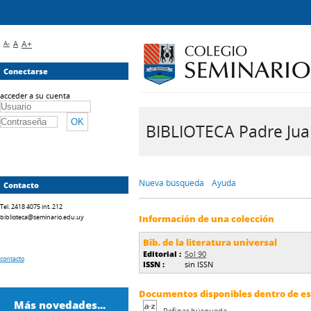
A-
A
A+
Conectarse
acceder a su cuenta
BIBLIOTECA Padre Juan 
Nueva búsqueda
Ayuda
Contacto
Tel. 2418 4075 int. 212
biblioteca@seminario.edu.uy
Información de una colección
Bib. de la literatura universal
Editorial :
Sol 90
contacto
ISSN :
sin ISSN
Documentos disponibles dentro de est
Más novedades...
Refinar búsqueda