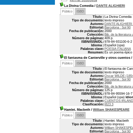
La Divina Comedia
/
DANTE ALIGHIERI
Público
ISBD
Título :
La Divina Comedia
Tipo de documento:
texto impreso
Autores:
DANTE ALIGHIERI 
Editorial:
Barcelona : Sol 90
Fecha de publicación:
2000
Colección:
Bib. de la literatura
Número de páginas:
409 p.
ISBN/ISSN/DL:
978-84-931100-6-2
Idioma :
Español (
spa
)
Palabras clave:
POESIA ITALIANA
Resumen:
Es un poema épico d
El fantasma de Canterville y otros cuentos
/
Público
ISBD
Título :
El fantasma de Cant
Tipo de documento:
texto impreso
Autores:
Oscar WILDE (185
Editorial:
Barcelona : Sol 90
Fecha de publicación:
2000
Colección:
Bib. de la literatura
Número de páginas:
125 p
ISBN/ISSN/DL:
978-84-95594-16-7
Idioma :
Español (
spa
)
Idio
Palabras clave:
CUENTOS IRLAN
Clasificación:
I823.3
Hamlet. Macbeth
/
William SHAKESPEARE
Público
ISBD
Título :
Hamlet. Macbeth
Tipo de documento:
texto impreso
Autores:
William SHAKESPE
Editorial:
Barcelona : Sol 90