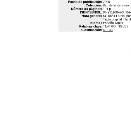
Fecha de publicación:
2000
Colección:
Bib. de la literatura
Número de páginas:
191 p
ISBN/ISSN/DL:
84-931100-4-3 / 84-
Nota general:
SC 6881 La bib. pos
Título original: Ham
Idioma :
Español (
spa
)
Palabras clave:
TEATRO INGLES
Clasificación:
822.33