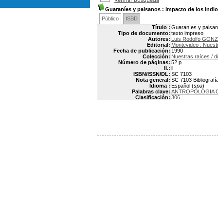
Guaraníes y paisanos
: impacto de los indio
Público
ISBD
Título :
Guaraníes y paisano
Tipo de documento:
texto impreso
Autores:
Luis Rodolfo GO
Editorial:
Montevideo : Nuestr
Fecha de publicación:
1990
Colección:
Nuestras raíces / dir
Número de páginas:
52 p
Il.:
il
ISBN/ISSN/DL:
SC 7103
Nota general:
SC 7103 Bibliografía
Idioma :
Español (
spa
)
Palabras clave:
ANTROPOLOGIA 
Clasificación:
306