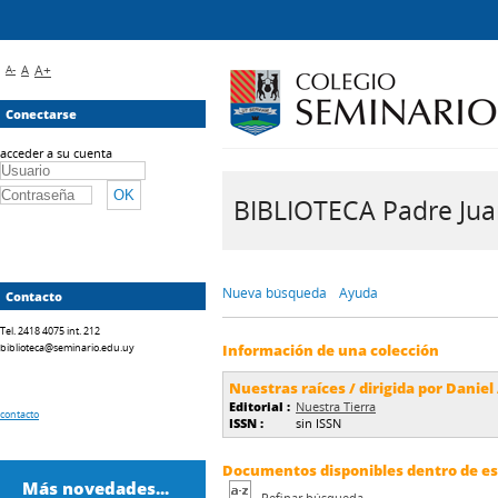
A-
A
A+
Conectarse
acceder a su cuenta
BIBLIOTECA Padre Juan 
Nueva búsqueda
Ayuda
Contacto
Tel. 2418 4075 int. 212
biblioteca@seminario.edu.uy
Información de una colección
Nuestras raíces / dirigida por Daniel
Editorial :
Nuestra Tierra
contacto
ISSN :
sin ISSN
Documentos disponibles dentro de est
Más novedades...
Refinar búsqueda