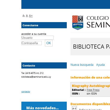
A-
A
A+
Conectarse
acceder a su cuenta
BIBLIOTECA Pa
Nueva búsqueda
Ayuda
Contacto
Tel. 2418 4075 int. 212
biblioteca@seminario.edu.uy
Información de una cole
Biography Autobiogra
Editorial :
Free Press
contacto
ISSN :
sin ISSN
Documentos disponibles 
Más novedades...
Refinar búsqueda