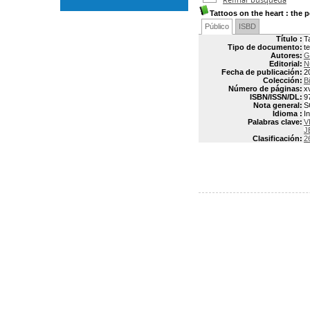
Tattoos on the heart
: the 
Público
ISBD
Título :
T
Tipo de documento:
t
Autores:
G
Editorial:
N
Fecha de publicación:
2
Colección:
B
Número de páginas:
x
ISBN/ISSN/DL:
9
Nota general:
S
Idioma :
In
Palabras clave:
V
J
Clasificación:
2