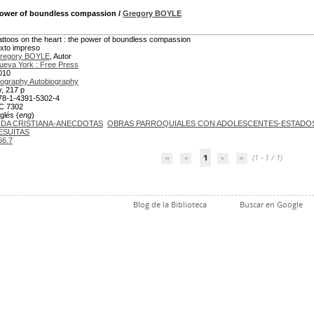
power of boundless compassion
/
Gregory BOYLE
attoos on the heart : the power of boundless compassion
exto impreso
regory BOYLE
, Autor
ueva York : Free Press
010
iography Autobiography
v, 217 p
78-1-4391-5302-4
C 7302
glés (
eng
)
IDA CRISTIANA-ANECDOTAS
OBRAS PARROQUIALES CON ADOLESCENTES-ESTADO
ESUITAS
66.7
1
(1 - 1 / 1)
Blog de la Biblioteca
Buscar en Google