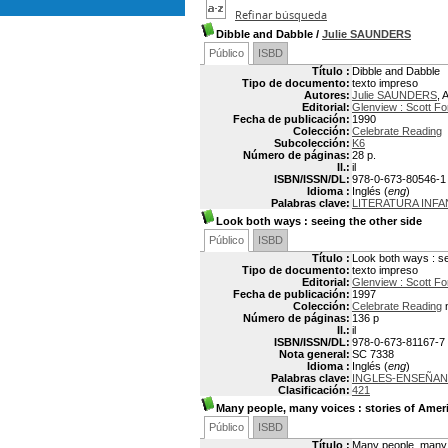
Refinar búsqueda
Dibble and Dabble
/
Julie SAUNDERS
Público
ISBD
Título :
Dibble and Dabble
Tipo de documento:
texto impreso
Autores:
Julie SAUNDERS
, 
Editorial:
Glenview : Scott F
Fecha de publicación:
1990
Colección:
Celebrate Reading
Subcolección:
K6
Número de páginas:
28 p.
Il.:
il
ISBN/ISSN/DL:
978-0-673-80546-1
Idioma :
Inglés (
eng
)
Palabras clave:
LITERATURA INFA
Look both ways
: seeing the other side
Público
ISBD
Título :
Look both ways : se
Tipo de documento:
texto impreso
Editorial:
Glenview : Scott F
Fecha de publicación:
1997
Colección:
Celebrate Reading
Número de páginas:
136 p
Il.:
il
ISBN/ISSN/DL:
978-0-673-81167-7
Nota general:
SC 7338
Idioma :
Inglés (
eng
)
Palabras clave:
INGLES-ENSEÑA
Clasificación:
421
Many people, many voices
: stories of Amer
Público
ISBD
Título :
Many people, many v