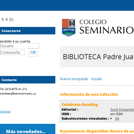
A-
A
A+
Conectarse
acceder a su cuenta
BIBLIOTECA Padre Juan 
Nueva búsqueda
Ayuda
Contacto
Tel. 2418 4075 int. 212
biblioteca@seminario.edu.uy
Información de una colección
Celebrate Reading
Editorial :
Scott Foresma
contacto
ISSN :
sin ISSN
Subcolecciones vinculadas :
K6
Más novedades...
Documentos disponibles dentro de est