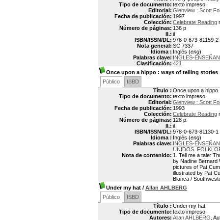
Tipo de documento:
texto impreso
Editorial:
Glenview : Scott F
Fecha de publicación:
1997
Colección:
Celebrate Reading
Número de páginas:
136 p
Il.:
il
ISBN/ISSN/DL:
978-0-673-81159-2
Nota general:
SC 7337
Idioma :
Inglés (
eng
)
Palabras clave:
INGLES-ENSEÑA
Clasificación:
421
Once upon a hippo
: ways of telling stories
Público
ISBD
Título :
Once upon a hippo : 
Tipo de documento:
texto impreso
Editorial:
Glenview : Scott F
Fecha de publicación:
1993
Colección:
Celebrate Reading
Número de páginas:
128 p.
Il.:
il
ISBN/ISSN/DL:
978-0-673-81130-1
Idioma :
Inglés (
eng
)
Palabras clave:
INGLES-ENSEÑA
UNIDOS
FOLKLO
Nota de contenido:
1. Tell me a tale: T
by Nadine Bernard 
pictures of Pat Cum
illustrated by Pat C
Blanca / Southweste
Under my hat
/
Allan AHLBERG
Público
ISBD
Título :
Under my hat
Tipo de documento:
texto impreso
Autores:
Allan AHLBERG
, Au