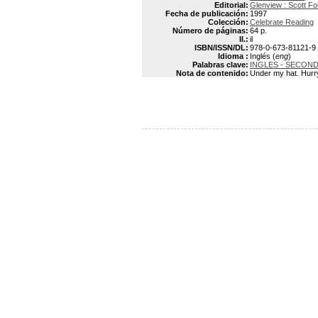
Editorial:
Glenview : Scott F
Fecha de publicación:
1997
Colección:
Celebrate Reading
Número de páginas:
64 p.
Il.:
il
ISBN/ISSN/DL:
978-0-673-81121-9
Idioma :
Inglés (
eng
)
Palabras clave:
INGLES - SECON
Nota de contenido:
Under my hat. Hurry