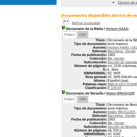
Sección de s
Documentos disponibles dentro de est
Refinar búsqueda
Diccionario de la Biblia
/
Herbert HAAG
Público
ISBD
Título :
Diccionario de la Bib
Tipo de documento:
texto impreso
Autores:
Herbert HAAG (191
Editorial:
Barcelona : Herder
Fecha de publicación:
1963
Colección:
Bib. Herder
Subcolección:
Sección de Sagrada
Número de páginas:
xvi, 2126 columnas,
Il.:
il., láms
ISBN/ISSN/DL:
SC 3005
Nota general:
SC 3005 Edición cast
Idioma :
Español (
spa
)
Palabras clave:
BIBLIA-DICCIONA
Clasificación:
R 220.03
Diccionario de filosofía
/
Walter BRUGGER
Público
ISBD
Título :
Diccionario de filoso
Tipo de documento:
texto impreso
Autores:
Walter BRUGGER
,
Editorial:
Barcelona : Herder
Fecha de publicación:
1953
Colección:
Bib. Herder
Subcolección:
Sección de filosofía
Número de páginas:
xlii, 515 p
ISBN/ISSN/DL:
SC 5292