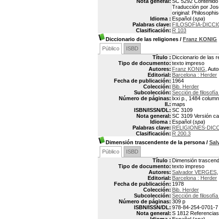
Nota general:
SC 5292 Contenido p
Traducción por José
original: Philosoph
Idioma :
Español (
spa
)
Palabras clave:
FILOSOFIA-DICC
Clasificación:
R 103
Diccionario de las religiones
/
Franz KONIG
Público
ISBD
Título :
Diccionario de las r
Tipo de documento:
texto impreso
Autores:
Franz KONIG
, Auto
Editorial:
Barcelona : Herder
Fecha de publicación:
1964
Colección:
Bib. Herder
Subcolección:
Sección de filosofía
Número de páginas:
lxxi p., 1484 colum
Il.:
maps
ISBN/ISSN/DL:
SC 3109
Nota general:
SC 3109 Versión cast
Idioma :
Español (
spa
)
Palabras clave:
RELIGIONES-DIC
Clasificación:
R 200.3
Dimensión trascendente de la persona
/
Sal
Público
ISBD
Título :
Dimensión trascend
Tipo de documento:
texto impreso
Autores:
Salvador VERGES
,
Editorial:
Barcelona : Herder
Fecha de publicación:
1978
Colección:
Bib. Herder
Subcolección:
Sección de filosofía
Número de páginas:
309 p
ISBN/ISSN/DL:
978-84-254-0701-7
Nota general:
S 1812 Referencias 