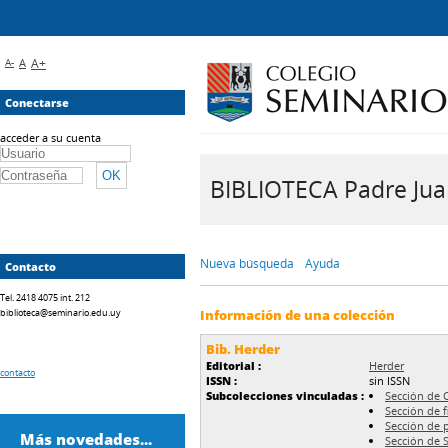
A-
A
A+
Conectarse
acceder a su cuenta
BIBLIOTECA Padre Juan 
Nueva búsqueda
Ayuda
Contacto
Tel. 2418 4075 int. 212
biblioteca@seminario.edu.uy
Información de una colección
Bib. Herder
Editorial :
Herder
contacto
ISSN :
sin ISSN
Subcolecciones vinculadas :
Sección de C
Sección de f
Sección de 
Más novedades...
Sección de S