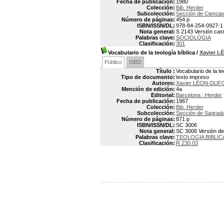
Fecha de publicación:
1980
Colección:
Bib. Herder
Subcolección:
Sección de Ciencia
Número de páginas:
454 p
ISBN/ISSN/DL:
978-84-254-0927-1
Nota general:
S 2143 Versión caste
Palabras clave:
SOCIOLOGIA
Clasificación:
301
Vocabulario de la teología bíblica
/
Xavier 
Público
ISBD
Título :
Vocabulario de la te
Tipo de documento:
texto impreso
Autores:
Xavier LÉON-DUFO
Mención de edición:
4a
Editorial:
Barcelona : Herder
Fecha de publicación:
1967
Colección:
Bib. Herder
Subcolección:
Sección de Sagrada
Número de páginas:
871 p
ISBN/ISSN/DL:
SC 3006
Nota general:
SC 3006 Versión de A
Palabras clave:
TEOLOGIA BIBLIC
Clasificación:
R 230.03