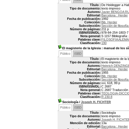
Título :
De Heidegger a Hab
Tipo de documento:
texto impreso
Autores:
Javier BENGOA R
Editorial:
Barcelona : Herder
Fecha de publicación:
1992
Colección:
Bib. Herder
Subcolección:
Sección de filosofía
Número de páginas:
211 p
ISBN/ISSN/DL:
978-84-254-1803-7
Nota general:
S 1157 Bibliografía
Palabras clave:
FILOSOFIA ALEM
Clasificación:
190
El magisterio de la Iglesia
: manual de los sí
Público
ISBD
Título :
El magisterio de la 
Tipo de documento:
texto impreso
Autores:
Heinrich DENZING
Editorial:
Barcelona : Herder
Fecha de publicación:
1955
Colección:
Bib. Herder
Subcolección:
Sección de filosofía
Número de páginas:
xxi, 618, 99 p
ISBN/ISSN/DL:
C 2687
Nota general:
C 2687 Traducción p
Palabras clave:
TEOLOGIA-DICCI
Clasificación:
R 230.8
Sociología
/
Joseph H. FICHTER
Público
ISBD
Título :
Sociología
Tipo de documento:
texto impreso
Autores:
Joseph H. FICHTE
Mención de edición:
13a
Editorial:
Barcelona : Herder