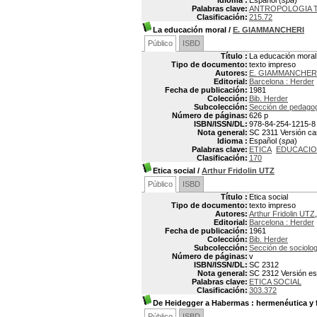
Idioma :
Español (
spa
)
Palabras clave:
ANTROPOLOGIA 
Clasificación:
215.72
La educación moral
/
E. GIAMMANCHERI
Público
ISBD
Título :
La educación moral
Tipo de documento:
texto impreso
Autores:
E. GIAMMANCHER
Editorial:
Barcelona : Herder
Fecha de publicación:
1981
Colección:
Bib. Herder
Subcolección:
Sección de pedago
Número de páginas:
626 p
ISBN/ISSN/DL:
978-84-254-1215-8
Nota general:
SC 2311 Versión cast
Idioma :
Español (
spa
)
Palabras clave:
ETICA
EDUCACIO
Clasificación:
170
Etica social
/
Arthur Fridolin UTZ
Público
ISBD
Título :
Etica social
Tipo de documento:
texto impreso
Autores:
Arthur Fridolin UTZ
Editorial:
Barcelona : Herder
Fecha de publicación:
1961
Colección:
Bib. Herder
Subcolección:
Sección de sociolog
Número de páginas:
v
ISBN/ISSN/DL:
SC 2312
Nota general:
SC 2312 Versión espa
Palabras clave:
ETICA SOCIAL
Clasificación:
303.372
De Heidegger a Habermas
: hermenéutica y 
Público
ISBD