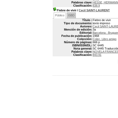
Palabras clave:
HESSE, HERMANN
Clasificación:
838.9
Fiebre de vivir
/
Cecil SAINT-LAURENT
Público
ISBD
Título :
Fiebre de vivir
Tipo de documento:
texto impreso
Autores:
Cecil SAINT-LAUR
Mención de edición:
3a
Editorial:
Barcelona : Brugue
Fecha de publicación:
1968
Colección:
Colec. Libro amigo
Número de páginas:
666 p
ISBN/ISSN/DL:
SC 6445
Nota general:
SC 6445 Traducción: 
Palabras clave:
NOVELA FRANCE
Clasificación:
843.91