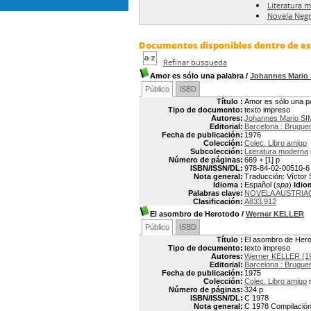
Literatura 
Novela Neg
Documentos disponibles dentro de est
Refinar búsqueda
Amor es sólo una palabra
/
Johannes Mario
Público
ISBD
Título :
Amor es sólo una p
Tipo de documento:
texto impreso
Autores:
Johannes Mario SI
Editorial:
Barcelona : Brugue
Fecha de publicación:
1976
Colección:
Colec. Libro amigo
Subcolección:
Literatura moderna
Número de páginas:
669 + [1] p
ISBN/ISSN/DL:
978-84-02-00510-6
Nota general:
Traducción: Víctor S
Idioma :
Español (
spa
)
Idio
Palabras clave:
NOVELA AUSTRIA
Clasificación:
A833.912
El asombro de Herotodo
/
Werner KELLER
Público
ISBD
Título :
El asombro de Her
Tipo de documento:
texto impreso
Autores:
Werner KELLER (1
Editorial:
Barcelona : Brugue
Fecha de publicación:
1975
Colección:
Colec. Libro amigo
n
Número de páginas:
324 p
ISBN/ISSN/DL:
C 1978
Nota general:
C 1978 Compilación 