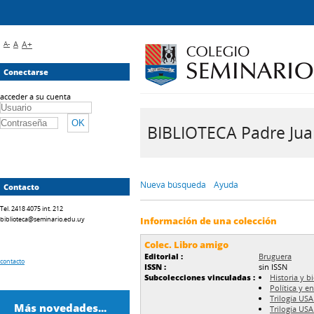
A-
A
A+
Conectarse
acceder a su cuenta
BIBLIOTECA Padre Juan 
Nueva búsqueda
Ayuda
Contacto
Tel. 2418 4075 int. 212
biblioteca@seminario.edu.uy
Información de una colección
Colec. Libro amigo
Editorial :
Bruguera
contacto
ISSN :
sin ISSN
Subcolecciones vinculadas :
Historia y b
Política y e
Trilogía USA
Más novedades...
Trilogía USA