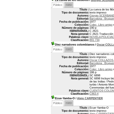
La cueva de los filósofos
/
Giorgio SCERB
Público
ISBD
Título :
La cueva de los filó
Tipo de documento:
texto impreso
Autores:
Giorgio SCERBANE
Editorial:
Barcelona : Brugue
Fecha de publicación:
1977
Colección:
Colec. Libro amigo
n
Número de páginas:
190 p
ISBN/ISSN/DL:
C 2621
Nota general:
C 2621 Traducción po
Palabras clave:
NOVELA POLICIA
Clasificación:
891.734
Diez narradores colombianos
/
Oscar COL
Público
ISBD
Título :
Diez narradores co
Tipo de documento:
texto impreso
Autores:
Oscar COLLAZOS
Editorial:
Barcelona : Brugue
Fecha de publicación:
1977
Colección:
Colec. Libro amigo
n
Número de páginas:
186 p
ISBN/ISSN/DL:
SC 6898
Nota general:
SC 6898 Incluye bio
de las Indias / Ped
turbio / Antonio Mo
Ceremonias del fue
Palabras clave:
CUENTOS COLOM
Clasificación:
C863.4
Ecue-Yamba-O
/
Alejo CARPENTIER
Público
ISBD
Título :
Ecue-Yamba-O
Tipo de documento:
texto impreso
Autores:
Alejo CARPENTIER