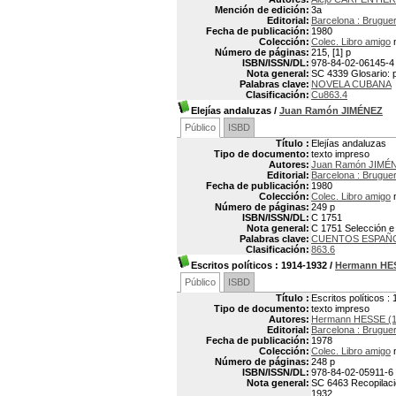
Mención de edición:
3a
Editorial:
Barcelona : Brugue
Fecha de publicación:
1980
Colección:
Colec. Libro amigo
n
Número de páginas:
215, [1] p
ISBN/ISSN/DL:
978-84-02-06145-4
Nota general:
SC 4339 Glosario: p
Palabras clave:
NOVELA CUBANA
Clasificación:
Cu863.4
Elejías andaluzas
/
Juan Ramón JIMÉNEZ
Público
ISBD
Título :
Elejías andaluzas
Tipo de documento:
texto impreso
Autores:
Juan Ramón JIMÉN
Editorial:
Barcelona : Brugue
Fecha de publicación:
1980
Colección:
Colec. Libro amigo
n
Número de páginas:
249 p
ISBN/ISSN/DL:
C 1751
Nota general:
C 1751 Selección e i
Palabras clave:
CUENTOS ESPAÑ
Clasificación:
863.6
Escritos políticos
: 1914-1932
/
Hermann HE
Público
ISBD
Título :
Escritos políticos :
Tipo de documento:
texto impreso
Autores:
Hermann HESSE (1
Editorial:
Barcelona : Brugue
Fecha de publicación:
1978
Colección:
Colec. Libro amigo
n
Número de páginas:
248 p
ISBN/ISSN/DL:
978-84-02-05911-6
Nota general:
SC 6463 Recopilació
1932