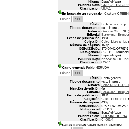
Idioma :
Español (
spa
)
Palabras clave:
GRECIA-HISTORI
Clasificación:
888.01
En busca de un personaje
/
Graham GREEN
Público
ISBD
Título :
En busca de un per
Tipo de documento:
texto impreso
Autores:
Graham GREENE (
Editorial:
Barcelona : Brugue
Fecha de publicación:
1981
Colección:
Colec. Libro amigo
n
Número de páginas:
150 p
ISBN/ISSN/DL:
978-84-02-07767-7
Nota general:
SC 2445 Traducción:
Idioma :
Español (
spa
)
Palabras clave:
ENSAYOS INGLES
Clasificación:
824.91
Canto general
/
Pablo NERUDA
Público
ISBD
Título :
Canto general
Tipo de documento:
texto impreso
Autores:
Pablo NERUDA (19
Mención de edición:
4a
Editorial:
Barcelona : Brugue
Fecha de publicación:
1984
Colección:
Colec. Libro amigo
n
Número de páginas:
436 p
ISBN/ISSN/DL:
978-84-02-07023-4
Nota general:
SC 1168
Idioma :
Español (
spa
)
Palabras clave:
POESIA CHILENA
Clasificación:
Ch861.4
Cartas literarias
/
Juan Ramón JIMÉNEZ