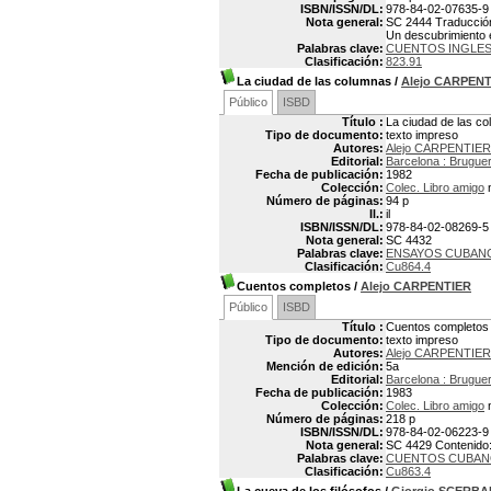
ISBN/ISSN/DL:
978-84-02-07635-9
Nota general:
SC 2444 Traducción: 
Un descubrimiento en
Palabras clave:
CUENTOS INGLE
Clasificación:
823.91
La ciudad de las columnas
/
Alejo CARPEN
Público
ISBD
Título :
La ciudad de las c
Tipo de documento:
texto impreso
Autores:
Alejo CARPENTIER
Editorial:
Barcelona : Brugue
Fecha de publicación:
1982
Colección:
Colec. Libro amigo
n
Número de páginas:
94 p
Il.:
il
ISBN/ISSN/DL:
978-84-02-08269-5
Nota general:
SC 4432
Palabras clave:
ENSAYOS CUBAN
Clasificación:
Cu864.4
Cuentos completos
/
Alejo CARPENTIER
Público
ISBD
Título :
Cuentos completos
Tipo de documento:
texto impreso
Autores:
Alejo CARPENTIER
Mención de edición:
5a
Editorial:
Barcelona : Brugue
Fecha de publicación:
1983
Colección:
Colec. Libro amigo
n
Número de páginas:
218 p
ISBN/ISSN/DL:
978-84-02-06223-9
Nota general:
SC 4429 Contenido: E
Palabras clave:
CUENTOS CUBA
Clasificación:
Cu863.4