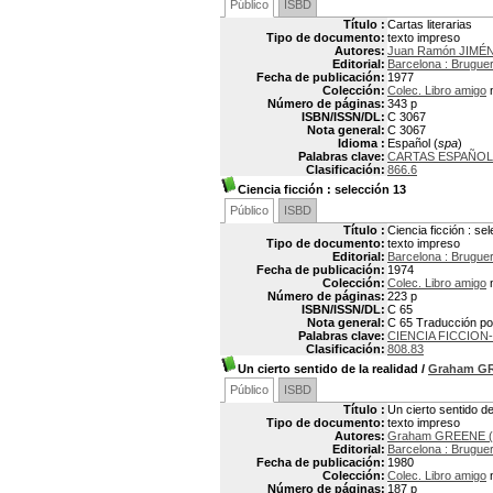
Público
ISBD
Título :
Cartas literarias
Tipo de documento:
texto impreso
Autores:
Juan Ramón JIMÉN
Editorial:
Barcelona : Brugue
Fecha de publicación:
1977
Colección:
Colec. Libro amigo
n
Número de páginas:
343 p
ISBN/ISSN/DL:
C 3067
Nota general:
C 3067
Idioma :
Español (
spa
)
Palabras clave:
CARTAS ESPAÑO
Clasificación:
866.6
Ciencia ficción
: selección 13
Público
ISBD
Título :
Ciencia ficción : se
Tipo de documento:
texto impreso
Editorial:
Barcelona : Brugue
Fecha de publicación:
1974
Colección:
Colec. Libro amigo
n
Número de páginas:
223 p
ISBN/ISSN/DL:
C 65
Nota general:
C 65 Traducción po
Palabras clave:
CIENCIA FICCIO
Clasificación:
808.83
Un cierto sentido de la realidad
/
Graham G
Público
ISBD
Título :
Un cierto sentido de
Tipo de documento:
texto impreso
Autores:
Graham GREENE (
Editorial:
Barcelona : Brugue
Fecha de publicación:
1980
Colección:
Colec. Libro amigo
n
Número de páginas:
187 p