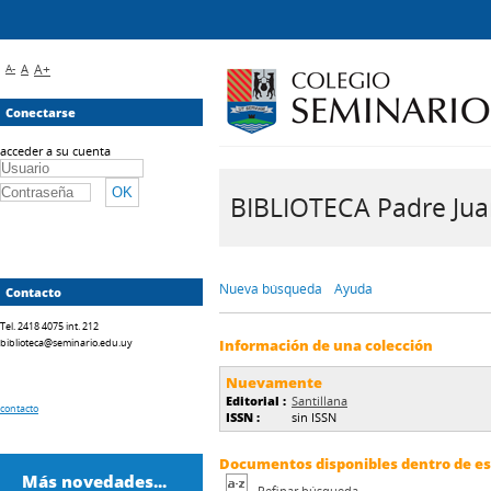
A-
A
A+
Conectarse
acceder a su cuenta
BIBLIOTECA Padre Juan 
Nueva búsqueda
Ayuda
Contacto
Tel. 2418 4075 int. 212
biblioteca@seminario.edu.uy
Información de una colección
Nuevamente
Editorial :
Santillana
contacto
ISSN :
sin ISSN
Documentos disponibles dentro de est
Más novedades...
Refinar búsqueda