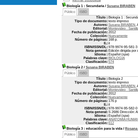
Biología 1
: Secundaria
/
Susana BIRABEN
Público
ISBD
Título :
Biología 1 : Secund
Tipo de documento:
texto impreso
Autores:
Susana BIRABEN
, 
Editorial:
Montevideo : Santil
Fecha de publicación:
2012
Colección:
Nuevamente
Número de páginas:
168 p.
Il.:
il
ISBN/ISSN/DL:
978-9974-95-581-3
Nota general:
Edición dirigida po
Idioma :
Español (
spa
)
Palabras clave:
BIOLOGIA
Clasificación:
574
Biología 2
/
Susana BIRABEN
Público
ISBD
Título :
Biología 2
Tipo de documento:
texto impreso
Autores:
Susana BIRABEN
, 
Editorial:
Montevideo : Santil
Fecha de publicación:
2012
Colección:
Nuevamente
Número de páginas:
176 p
Il.:
il
ISBN/ISSN/DL:
978-9974-95-582-0
Nota general:
S 2686 Dirección: A
Idioma :
Español (
spa
)
Palabras clave:
ANATOMIA HUMA
Clasificación:
612
Biología 3
: educación para la vida
/
Rosana 
Público
ISBD