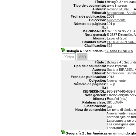
Título :
Biología 3 : educaci
Tipo de documento:
texto impreso
Autores:
Rosana M. VALLI
, 
Editorial:
Montevideo : Santil
Fecha de publicación:
2009
Colección:
Nuevamente
Número de páginas:
191 p
Il.:
il
ISBN/ISSN/DL:
978-9974-95-290-4
Nota general:
S 2687 Dirección: A
Idioma :
Español (
spa
)
Palabras clave:
EDUCACION SANI
Clasificación:
613
Biología 4
: Secundaria
/
Susana BIRABEN
Público
ISBD
Título :
Biología 4 : Secund
Tipo de documento:
texto impreso
Autores:
Susana BIRABEN
, 
Editorial:
Montevideo : Santil
Fecha de publicación:
2013
Colección:
Nuevamente
Número de páginas:
152 p.
Il.:
il
ISBN/ISSN/DL:
978-9974-95-682-7
Nota general:
Edición dirigida po
Idioma :
Español (
spa
)
Palabras clave:
BIOLOGIA
Clasificación:
574
Nota de contenido:
Un texto dinámico e
Nuevamente, respond
aprendizajes en for
La propuesta se org
Las consignas que 
Laboratorios.
Geografía 2
: las Américas en un mundo glo