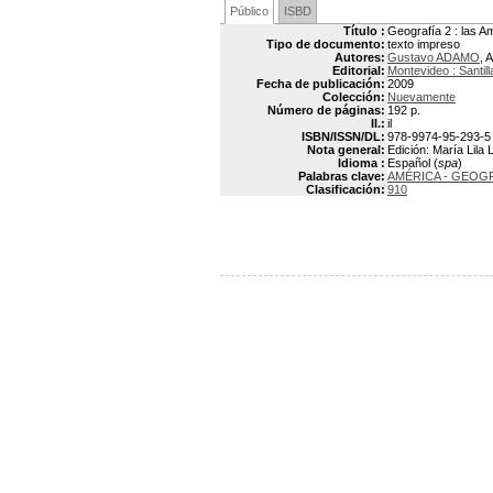
Público
ISBD
Título :
Geografía 2 : las A
Tipo de documento:
texto impreso
Autores:
Gustavo ADAMO
, 
Editorial:
Montevideo : Santil
Fecha de publicación:
2009
Colección:
Nuevamente
Número de páginas:
192 p.
Il.:
il
ISBN/ISSN/DL:
978-9974-95-293-5
Nota general:
Edición: María Lila L
Idioma :
Español (
spa
)
Palabras clave:
AMÉRICA - GEOGR
Clasificación:
910