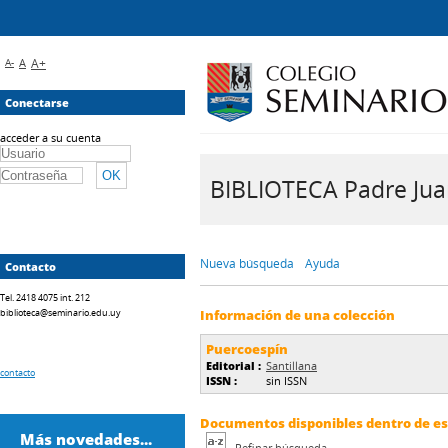
A-
A
A+
Conectarse
acceder a su cuenta
BIBLIOTECA Padre Juan 
Nueva búsqueda
Ayuda
Contacto
Tel. 2418 4075 int. 212
biblioteca@seminario.edu.uy
Información de una colección
Puercoespín
Editorial :
Santillana
contacto
ISSN :
sin ISSN
Documentos disponibles dentro de est
Más novedades...
Refinar búsqueda