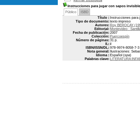
Instrucciones para jugar con sapos invisibl
Público
ISBD
Título :
Instrucciones para 
Tipo de documento:
texto impreso
Autores:
Roy BEROCAY (195
Editorial:
Montevideo : Santil
Fecha de publicación:
2007
Colección:
Puercoespín
Número de páginas:
31 p.
Il.:
il
ISBN/ISSN/DL:
978-9974-8058-7-3
Nota general:
Ilustraciones: Seba
Idioma :
Español (
spa
)
Palabras clave:
LITERATURA INF