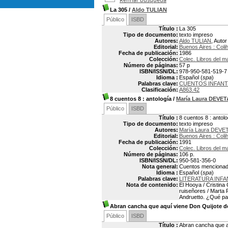
La 305
/
Aldo TULIAN
Público
ISBD
Título :
La 305
Tipo de documento:
texto impreso
Autores:
Aldo TULIAN
, Autor
Editorial:
Buenos Aires : Coli
Fecha de publicación:
1986
Colección:
Colec. Libros del m
Número de páginas:
57 p
ISBN/ISSN/DL:
978-950-581-519-7
Idioma :
Español (
spa
)
Palabras clave:
CUENTOS INFANT
Clasificación:
A863.42
8 cuentos 8
: antología
/
María Laura DEVE
Público
ISBD
Título :
8 cuentos 8 : antolo
Tipo de documento:
texto impreso
Autores:
María Laura DEVE
Editorial:
Buenos Aires : Coli
Fecha de publicación:
1991
Colección:
Colec. Libros del m
Número de páginas:
106 p.
ISBN/ISSN/DL:
950-581-356-0
Nota general:
Cuentos mencionado
Idioma :
Español (
spa
)
Palabras clave:
LITERATURA INFA
Nota de contenido:
El Hooya / Cristina 
ruiseñores / Marta R
Andruetto. ¿Qué pas
Abran cancha que aquí viene Don Quijote d
Público
ISBD
Título :
Abran cancha que a