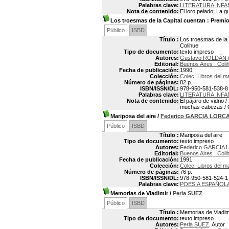
Palabras clave:
LITERATURA INF
Nota de contenido:
El loro pelado; La 
Los troesmas de la Capital cuentan
: Premio
Público
ISBD
Título :
Los troesmas de la
Colihue
Tipo de documento:
texto impreso
Autores:
Gustavo ROLDÁN (
Editorial:
Buenos Aires : Coli
Fecha de publicación:
1990
Colección:
Colec. Libros del m
Número de páginas:
82 p.
ISBN/ISSN/DL:
978-950-581-538-8
Palabras clave:
LITERATURA INFA
Nota de contenido:
El pájaro de vidrio
muchas cabezas / Ol
Mariposa del aire
/
Federico GARCIA LORC
Público
ISBD
Título :
Mariposa del aire
Tipo de documento:
texto impreso
Autores:
Federico GARCIA 
Editorial:
Buenos Aires : Coli
Fecha de publicación:
1991
Colección:
Colec. Libros del m
Número de páginas:
76 p.
ISBN/ISSN/DL:
978-950-581-524-1
Palabras clave:
POESIA ESPAÑOL
Memorias de Vladimir
/
Perla SUEZ
Público
ISBD
Título :
Memorias de Vladim
Tipo de documento:
texto impreso
Autores:
Perla SUEZ
, Autor