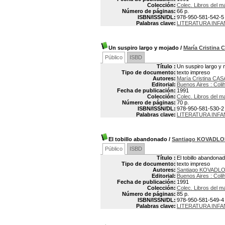
Colección:
Colec. Libros del m
Número de páginas:
66 p.
ISBN/ISSN/DL:
978-950-581-542-5
Palabras clave:
LITERATURA INFA
Un suspiro largo y mojado
/
María Cristina
Público
ISBD
Título :
Un suspiro largo y
Tipo de documento:
texto impreso
Autores:
María Cristina CA
Editorial:
Buenos Aires : Coli
Fecha de publicación:
1991
Colección:
Colec. Libros del m
Número de páginas:
70 p.
ISBN/ISSN/DL:
978-950-581-530-2
Palabras clave:
LITERATURA INFA
El tobillo abandonado
/
Santiago KOVADLO
Público
ISBD
Título :
El tobillo abandona
Tipo de documento:
texto impreso
Autores:
Santiago KOVADL
Editorial:
Buenos Aires : Coli
Fecha de publicación:
1991
Colección:
Colec. Libros del m
Número de páginas:
85 p.
ISBN/ISSN/DL:
978-950-581-549-4
Palabras clave:
LITERATURA INFA