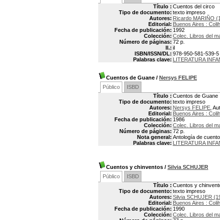
Título :
Cuentos del circo
Tipo de documento:
texto impreso
Autores:
Ricardo MARIÑO (1
Editorial:
Buenos Aires : Coli
Fecha de publicación:
1992
Colección:
Colec. Libros del m
Número de páginas:
72 p.
Il.:
il
ISBN/ISSN/DL:
978-950-581-539-5
Palabras clave:
LITERATURA INFA
Cuentos de Guane
/
Nersys FELIPE
Público
ISBD
Título :
Cuentos de Guane
Tipo de documento:
texto impreso
Autores:
Nersys FELIPE
, Au
Editorial:
Buenos Aires : Coli
Fecha de publicación:
1986
Colección:
Colec. Libros del m
Número de páginas:
72 p.
Nota general:
Antología de cuent
Palabras clave:
LITERATURA INFA
Cuentos y chinventos
/
Silvia SCHUJER
Público
ISBD
Título :
Cuentos y chinvent
Tipo de documento:
texto impreso
Autores:
Silvia SCHUJER (1
Editorial:
Buenos Aires : Coli
Fecha de publicación:
1990
Colección:
Colec. Libros del m