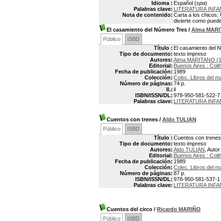
Idioma :
Español (
spa
)
Palabras clave:
LITERATURA INFA
Nota de contenido:
Carta a los chicos; 
divierte como pued
El casamiento del Número Tres
/
Alma MAR
Público
ISBD
Título :
El casamiento del 
Tipo de documento:
texto impreso
Autores:
Alma MARITANO (1
Editorial:
Buenos Aires : Coli
Fecha de publicación:
1989
Colección:
Colec. Libros del m
Número de páginas:
74 p.
Il.:
il
ISBN/ISSN/DL:
978-950-581-522-7
Palabras clave:
LITERATURA INFA
Cuentos con trenes
/
Aldo TULIAN
Público
ISBD
Título :
Cuentos con trenes
Tipo de documento:
texto impreso
Autores:
Aldo TULIAN
, Autor
Editorial:
Buenos Aires : Coli
Fecha de publicación:
1989
Colección:
Colec. Libros del m
Número de páginas:
87 p.
ISBN/ISSN/DL:
978-950-581-537-1
Palabras clave:
LITERATURA INFA
Cuentos del circo
/
Ricardo MARIÑO
Público
ISBD