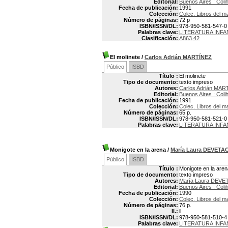
Editorial:
Buenos Aires : Coli
Fecha de publicación:
1991
Colección:
Colec. Libros del m
Número de páginas:
72 p
ISBN/ISSN/DL:
978-950-581-547-0
Palabras clave:
LITERATURA INFA
Clasificación:
A863.42
El molinete
/
Carlos Adrián MARTÍNEZ
Público
ISBD
Título :
El molinete
Tipo de documento:
texto impreso
Autores:
Carlos Adrián MAR
Editorial:
Buenos Aires : Coli
Fecha de publicación:
1991
Colección:
Colec. Libros del m
Número de páginas:
65 p.
ISBN/ISSN/DL:
978-950-581-521-0
Palabras clave:
LITERATURA INFA
Monigote en la arena
/
María Laura DEVETA
Público
ISBD
Título :
Monigote en la aren
Tipo de documento:
texto impreso
Autores:
María Laura DEVE
Editorial:
Buenos Aires : Coli
Fecha de publicación:
1990
Colección:
Colec. Libros del m
Número de páginas:
76 p.
Il.:
il
ISBN/ISSN/DL:
978-950-581-510-4
Palabras clave:
LITERATURA INFA