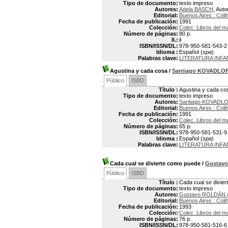
Tipo de documento:
texto impreso
Autores:
Adela BASCH
, Auto
Editorial:
Buenos Aires : Coli
Fecha de publicación:
1991
Colección:
Colec. Libros del m
Número de páginas:
80 p.
Il.:
il
ISBN/ISSN/DL:
978-950-581-543-2
Idioma :
Español (
spa
)
Palabras clave:
LITERATURA INFA
Agustina y cada cosa
/
Santiago KOVADLO
Público
ISBD
Título :
Agustina y cada co
Tipo de documento:
texto impreso
Autores:
Santiago KOVADL
Editorial:
Buenos Aires : Coli
Fecha de publicación:
1991
Colección:
Colec. Libros del m
Número de páginas:
65 p.
ISBN/ISSN/DL:
978-950-581-531-9
Idioma :
Español (
spa
)
Palabras clave:
LITERATURA INFA
Cada cual se divierte como puede
/
Gustav
Público
ISBD
Título :
Cada cual se divie
Tipo de documento:
texto impreso
Autores:
Gustavo ROLDÁN (
Editorial:
Buenos Aires : Coli
Fecha de publicación:
1993
Colección:
Colec. Libros del m
Número de páginas:
76 p.
ISBN/ISSN/DL:
978-950-581-516-6