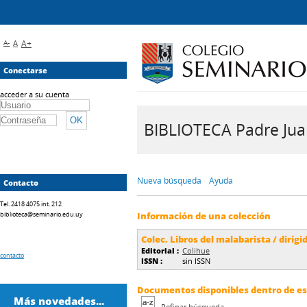
A-
A
A+
Conectarse
acceder a su cuenta
BIBLIOTECA Padre Juan 
Nueva búsqueda
Ayuda
Contacto
Tel. 2418 4075 int. 212
biblioteca@seminario.edu.uy
Información de una colección
Colec. Libros del malabarista / dirig
Editorial :
Colihue
contacto
ISSN :
sin ISSN
Documentos disponibles dentro de est
Más novedades...
Refinar búsqueda