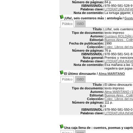
Número de páginas:
84 p.
ISBN/ISSN/DL:
978-950-581-528-9
Palabras clave:
LITERATURA INF
Nota de contenido:
La tortuga gigante;
¡Ufa!, seis cuenteros más
: antología
/
Gust
Público
ISBD
Título :
¡Ufa!, seis cuenter
Tipo de documento:
texto impreso
Autores:
Gustavo ROLDÁN (
Editorial:
Buenos Aires : Coli
Fecha de publicación:
1990
Colección:
Colec. Libros del m
Número de páginas:
76 p.
ISBN/ISSN/DL:
978-950-581-541-8
Nota general:
Premios y menciones
Palabras clave:
LITERATURA INFA
Nota de contenido:
Esa mañana a las 10
regadera que jugaa 
El último dinosaurio
/
Alma MARITANO
Público
ISBD
Título :
El último dinosaurio
Tipo de documento:
texto impreso
Autores:
Alma MARITANO (1
Editorial:
Buenos Aires : Coli
Colección:
Colec. Libros del m
Número de páginas:
111 p.
Il.:
il
ISBN/ISSN/DL:
978-950-581-550-0
Palabras clave:
LITERATURA INFA
Una caja llena de
: cuentos, poemas y capri