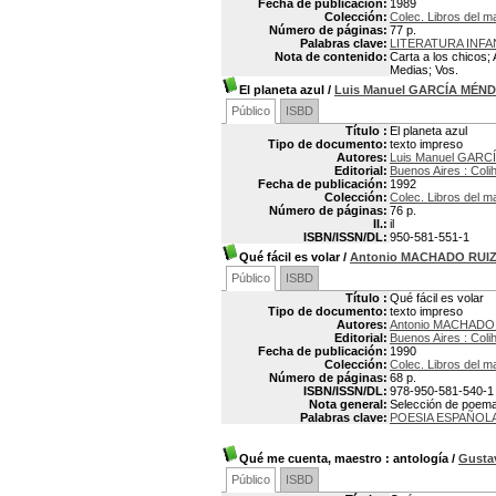
Fecha de publicación:
1989
Colección:
Colec. Libros del m
Número de páginas:
77 p.
Palabras clave:
LITERATURA INFA
Nota de contenido:
Carta a los chicos
Medias; Vos.
El planeta azul
/
Luis Manuel GARCÍA MÉN
Público
ISBD
Título :
El planeta azul
Tipo de documento:
texto impreso
Autores:
Luis Manuel GAR
Editorial:
Buenos Aires : Coli
Fecha de publicación:
1992
Colección:
Colec. Libros del m
Número de páginas:
76 p.
Il.:
il
ISBN/ISSN/DL:
950-581-551-1
Qué fácil es volar
/
Antonio MACHADO RUI
Público
ISBD
Título :
Qué fácil es volar
Tipo de documento:
texto impreso
Autores:
Antonio MACHADO 
Editorial:
Buenos Aires : Coli
Fecha de publicación:
1990
Colección:
Colec. Libros del m
Número de páginas:
68 p.
ISBN/ISSN/DL:
978-950-581-540-1
Nota general:
Selección de poem
Palabras clave:
POESIA ESPAÑOL
Qué me cuenta, maestro
: antología
/
Gust
Público
ISBD