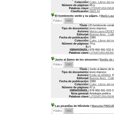
Colección:
Colec. Libros del m
Número de páginas:
65 p
Palabras clave:
LITERATURA INFA
Clasificación:
A863.44
El hombrecito verde y su pájaro.
/
María La
Público
ISBD
Título :
El hombrecito verde
Tipo de documento:
texto impreso
Autores:
María Laura DEVE
Editorial:
Buenos Aires : Coli
Fecha de publicación:
1990
Colección:
Colec. Libros del m
Número de páginas:
74 p.
Il.:
il
ISBN/ISSN/DL:
978-950-581-532-6
Palabras clave:
LITRATURA INFAN
Junto al álamo de los sinsontes
/
Emilio d
Público
ISBD
Título :
Junto al álamo de l
Tipo de documento:
texto impreso
Autores:
Emilio de ARMAS
, E
Editorial:
Buenos Aires : Coli
Fecha de publicación:
1989
Colección:
Colec. Libros del m
Número de páginas:
67 p.
ISBN/ISSN/DL:
978-950-581-533-3
Nota general:
Antología poética
Palabras clave:
LITERATURA INFA
Las picardías de Hérshele
/
Manuela FINGU
Público
ISBD