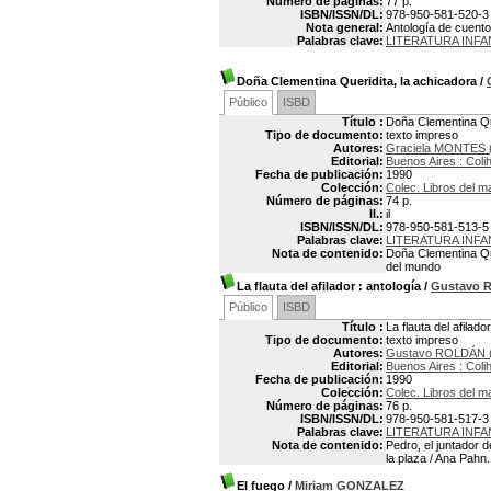
Número de páginas:
77 p.
ISBN/ISSN/DL:
978-950-581-520-3
Nota general:
Antología de cuent
Palabras clave:
LITERATURA INFA
Doña Clementina Queridita, la achicadora
/
Público
ISBD
Título :
Doña Clementina Que
Tipo de documento:
texto impreso
Autores:
Graciela MONTES 
Editorial:
Buenos Aires : Coli
Fecha de publicación:
1990
Colección:
Colec. Libros del m
Número de páginas:
74 p.
Il.:
il
ISBN/ISSN/DL:
978-950-581-513-5
Palabras clave:
LITERATURA INFA
Nota de contenido:
Doña Clementina Que
del mundo
La flauta del afilador
: antología
/
Gustavo 
Público
ISBD
Título :
La flauta del afilado
Tipo de documento:
texto impreso
Autores:
Gustavo ROLDÁN (
Editorial:
Buenos Aires : Coli
Fecha de publicación:
1990
Colección:
Colec. Libros del m
Número de páginas:
76 p.
ISBN/ISSN/DL:
978-950-581-517-3
Palabras clave:
LITERATURA INFA
Nota de contenido:
Pedro, el juntador d
la plaza / Ana Pahn.
El fuego
/
Miriam GONZALEZ