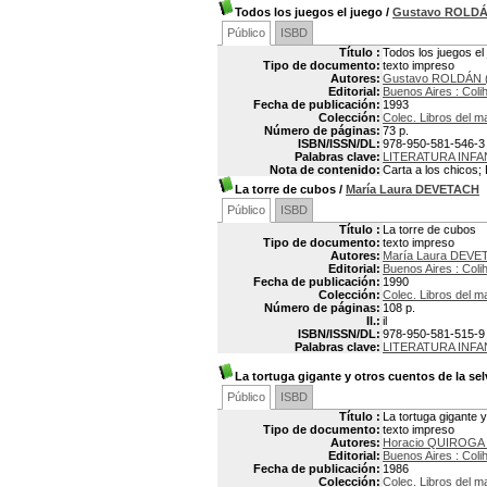
Todos los juegos el juego
/
Gustavo ROLD
Público
ISBD
Título :
Todos los juegos el
Tipo de documento:
texto impreso
Autores:
Gustavo ROLDÁN (
Editorial:
Buenos Aires : Coli
Fecha de publicación:
1993
Colección:
Colec. Libros del m
Número de páginas:
73 p.
ISBN/ISSN/DL:
978-950-581-546-3
Palabras clave:
LITERATURA INFA
Nota de contenido:
Carta a los chicos; E
La torre de cubos
/
María Laura DEVETACH
Público
ISBD
Título :
La torre de cubos
Tipo de documento:
texto impreso
Autores:
María Laura DEVE
Editorial:
Buenos Aires : Coli
Fecha de publicación:
1990
Colección:
Colec. Libros del m
Número de páginas:
108 p.
Il.:
il
ISBN/ISSN/DL:
978-950-581-515-9
Palabras clave:
LITERATURA INFA
La tortuga gigante y otros cuentos de la sel
Público
ISBD
Título :
La tortuga gigante 
Tipo de documento:
texto impreso
Autores:
Horacio QUIROGA 
Editorial:
Buenos Aires : Coli
Fecha de publicación:
1986
Colección:
Colec. Libros del m