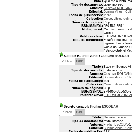
Título :
Qué me cuenta, mae
Tipo de documento:
texto impreso
Autores:
Gustavo ROLDÁN (
Editorial:
Buenos Aires : Coli
Fecha de publicación:
1992
Colección:
Colec. Libros del m
Número de páginas:
82 p.
ISBN/ISSN/DL:
950-581-555-1
Nota general:
Cuentos finalistas 
Colihue
Palabras clave:
LITERATURA INFA
Nota de contenido:
El señor Medina / I
higiene / Lucía For
Costa de Cruces / Ir
/ Sergio Gabriel Va
Sapo en Buenos Aires
/
Gustavo ROLDÁN
Público
ISBD
Título :
Sapo en Buenos Ai
Tipo de documento:
texto impreso
Autores:
Gustavo ROLDÁN (
Editorial:
Buenos Aires : Coli
Fecha de publicación:
1991
Colección:
Colec. Libros del m
Número de páginas:
65 p.
ISBN/ISSN/DL:
978-950-581-535-7
Palabras clave:
LITERATURA INFA
Secreto caracol
/
Froilán ESCOBAR
Público
ISBD
Título :
Secreto caracol
Tipo de documento:
texto impreso
Autores:
Froilán ESCOBAR
,
Editorial:
Buenos Aires : Coli
Fecha de publicación:
1991