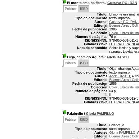
El monte era una fiesta
/
Gustavo ROLDÁN
Público
ISBD
Título :
El monte era una fi
Tipo de documento:
texto impreso
Autores:
Gustavo ROLDÁN (
Editorial:
Buenos Aires : Coli
Fecha de publicación:
1986
Colección:
Colec. Libros del m
Número de páginas:
76 p.
ISBN/ISSN/DL:
978-950-581-511-1
Palabras clave:
LITERATURA INFA
Nota de contenido:
Sobre lluvias y sap
razonar; Lluvias er
Oiga, chamigo Aguará
/
Adela BASCH
Público
ISBD
Título :
Oiga, chamigo Agu
Tipo de documento:
texto impreso
Autores:
Adela BASCH
, Auto
Editorial:
Buenos Aires : Coli
Fecha de publicación:
1986
Colección:
Colec. Libros del m
Número de páginas:
64 p.
Il.:
il
ISBN/ISSN/DL:
978-950-581-512-8
Palabras clave:
LITERATURA INFA
Palabrelío
/
Gloria PAMPILLO
Público
ISBD
Título :
Palabrelío
Tipo de documento:
texto impreso
Autores:
Gloria PAMPILLO
, 
Editorial:
Buenos Aires : Coli