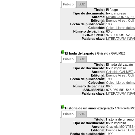
Público
ISBD
Título :
El fuego
Tipo de documento:
texto impreso
Autores:
Miriam GONZALEZ
Editorial:
Buenos Aires : Coli
Fecha de publicación:
1988
Colección:
Colec. Libros del m
Número de páginas:
63 p.
ISBN/ISSN/DL:
978-950-581-526-5
Palabras clave:
LITERATURA INFA
El hada del zapato
/
Griselda GALMEZ
Público
ISBD
Título :
El hada del zapato
Tipo de documento:
texto impreso
Autores:
Griselda GALMEZ
,
Editorial:
Buenos Aires : Coli
Fecha de publicación:
1989
Colección:
Colec. Libros del m
Número de páginas:
86 p.
ISBN/ISSN/DL:
978-950-581-545-6
Palabras clave:
LITERATURA INFA
Historia de un amor exagerado
/
Graciela 
Público
ISBD
Título :
Historia de un amo
Tipo de documento:
texto impreso
Autores:
Graciela MONTES 
Editorial:
Buenos Aires : Coli
Fecha de publicación:
1990