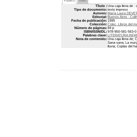
Público
ISBD
Título :
Una caja llena de :
Tipo de documento:
texto impreso
Autores:
María Laura DEVE
Editorial:
Buenos Aires : Coli
Fecha de publicación:
1995
Colección:
Colec. Libros del m
Número de páginas:
84 p
ISBN/ISSN/DL:
978-950-581-563-0
Palabras clave:
LITERATURA INFA
Nota de contenido:
Una caja llena de; 
Sana sana; La murga
lluvia; Coplas del h