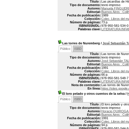
Título :
Las picardías de H
Tipo de documento:
texto impreso
Autores:
Manuela FINGUER
Editorial:
Buenos Aires : Coli
Fecha de publicación:
1989
Colección:
Colec. Libros del m
Número de páginas:
73 p.
ISBN/ISSN/DL:
978-950-581-534-0
Palabras clave:
LITERATURA INFA
Las torres de Nuremberg
/
José Sebastián 
Público
ISBD
Título :
Las torres de Nur
Tipo de documento:
texto impreso
Autores:
José Sebastián TA
Editorial:
Buenos Aires : Coli
Fecha de publicación:
1991
Colección:
Colec. Libros del m
Número de páginas:
66 p.
ISBN/ISSN/DL:
978-950-581-548-7
Palabras clave:
LITERATURA INFA
Nota de contenido:
Las torres de Nurem
En línea:
https://sites.google.
El loro pelado y otros cuentos de la selva
/
Público
ISBD
Título :
El loro pelado y otr
Tipo de documento:
texto impreso
Autores:
Horacio QUIROGA 
Editorial:
Buenos Aires : Coli
Fecha de publicación:
1991
Colección:
Colec. Libros del m
Número de páginas:
94 p.
ISBN/ISSN/DL:
978-950-581-544-9