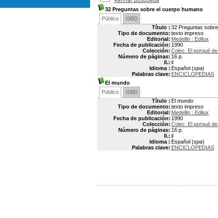
32 Preguntas sobre el cuerpo humano
Público
ISBD
Título :
32 Preguntas sobre
Tipo de documento:
texto impreso
Editorial:
Medellin : Edilux
Fecha de publicación:
1990
Colección:
Colec. El porqué de
Número de páginas:
16 p.
Il.:
il
Idioma :
Español (
spa
)
Palabras clave:
ENCICLOPEDIAS
El mundo
Público
ISBD
Título :
El mundo
Tipo de documento:
texto impreso
Editorial:
Medellin : Edilux
Fecha de publicación:
1990
Colección:
Colec. El porqué de
Número de páginas:
16 p.
Il.:
il
Idioma :
Español (
spa
)
Palabras clave:
ENCICLOPEDIAS