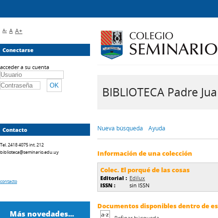
A-
A
A+
Conectarse
acceder a su cuenta
BIBLIOTECA Padre Juan 
Nueva búsqueda
Ayuda
Contacto
Tel. 2418 4075 int. 212
biblioteca@seminario.edu.uy
Información de una colección
Colec. El porqué de las cosas
Editorial :
Edilux
contacto
ISSN :
sin ISSN
Documentos disponibles dentro de est
Más novedades...
Refinar búsqueda