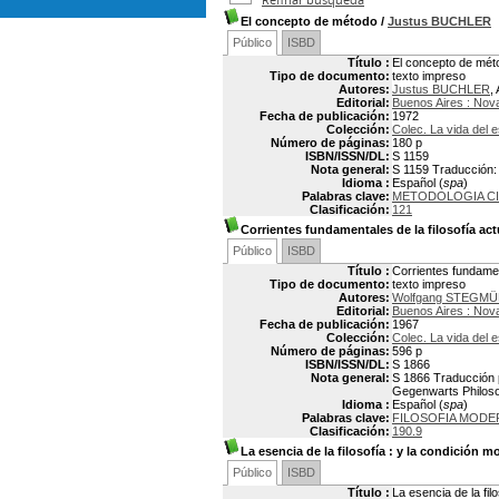
El concepto de método
/
Justus BUCHLER
Público
ISBD
Título :
El concepto de mét
Tipo de documento:
texto impreso
Autores:
Justus BUCHLER
,
Editorial:
Buenos Aires : Nov
Fecha de publicación:
1972
Colección:
Colec. La vida del e
Número de páginas:
180 p
ISBN/ISSN/DL:
S 1159
Nota general:
S 1159 Traducción: 
Idioma :
Español (
spa
)
Palabras clave:
METODOLOGIA CI
Clasificación:
121
Corrientes fundamentales de la filosofía act
Público
ISBD
Título :
Corrientes fundament
Tipo de documento:
texto impreso
Autores:
Wolfgang STEGM
Editorial:
Buenos Aires : Nov
Fecha de publicación:
1967
Colección:
Colec. La vida del e
Número de páginas:
596 p
ISBN/ISSN/DL:
S 1866
Nota general:
S 1866 Traducción p
Gegenwarts Philos
Idioma :
Español (
spa
)
Palabras clave:
FILOSOFIA MODE
Clasificación:
190.9
La esencia de la filosofía
: y la condición mo
Público
ISBD
Título :
La esencia de la filo