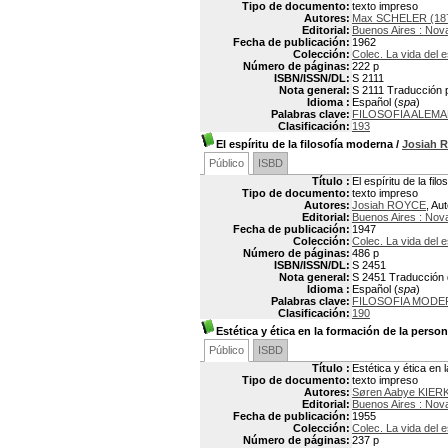
Tipo de documento:
texto impreso
Autores:
Max SCHELER (187
Editorial:
Buenos Aires : Nov
Fecha de publicación:
1962
Colección:
Colec. La vida del e
Número de páginas:
222 p
ISBN/ISSN/DL:
S 2111
Nota general:
S 2111 Traducción p
Idioma :
Español (
spa
)
Palabras clave:
FILOSOFIA ALEM
Clasificación:
193
El espíritu de la filosofía moderna
/
Josiah 
Público
ISBD
Título :
El espíritu de la fil
Tipo de documento:
texto impreso
Autores:
Josiah ROYCE
, Au
Editorial:
Buenos Aires : Nov
Fecha de publicación:
1947
Colección:
Colec. La vida del e
Número de páginas:
486 p
ISBN/ISSN/DL:
S 2451
Nota general:
S 2451 Traducción de
Idioma :
Español (
spa
)
Palabras clave:
FILOSOFIA MODE
Clasificación:
190
Estética y ética en la formación de la perso
Público
ISBD
Título :
Estética y ética en 
Tipo de documento:
texto impreso
Autores:
Søren Aabye KIER
Editorial:
Buenos Aires : Nov
Fecha de publicación:
1955
Colección:
Colec. La vida del e
Número de páginas:
237 p