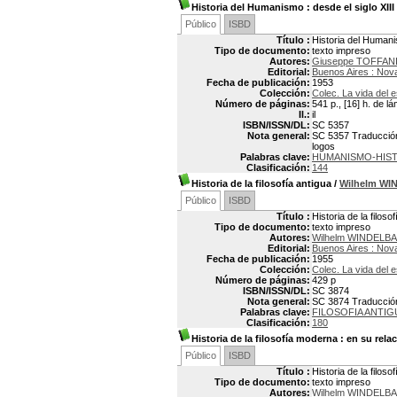
Historia del Humanismo
: desde el siglo XII
Público
ISBD
Título :
Historia del Humani
Tipo de documento:
texto impreso
Autores:
Giuseppe TOFFAN
Editorial:
Buenos Aires : Nov
Fecha de publicación:
1953
Colección:
Colec. La vida del e
Número de páginas:
541 p., [16] h. de l
Il.:
il
ISBN/ISSN/DL:
SC 5357
Nota general:
SC 5357 Traducción p
logos
Palabras clave:
HUMANISMO-HIS
Clasificación:
144
Historia de la filosofía antigua
/
Wilhelm W
Público
ISBD
Título :
Historia de la filoso
Tipo de documento:
texto impreso
Autores:
Wilhelm WINDELBA
Editorial:
Buenos Aires : Nov
Fecha de publicación:
1955
Colección:
Colec. La vida del e
Número de páginas:
429 p
ISBN/ISSN/DL:
SC 3874
Nota general:
SC 3874 Traducción 
Palabras clave:
FILOSOFIA ANTIG
Clasificación:
180
Historia de la filosofía moderna
: en su relac
Público
ISBD
Título :
Historia de la filos
Tipo de documento:
texto impreso
Autores:
Wilhelm WINDELBA