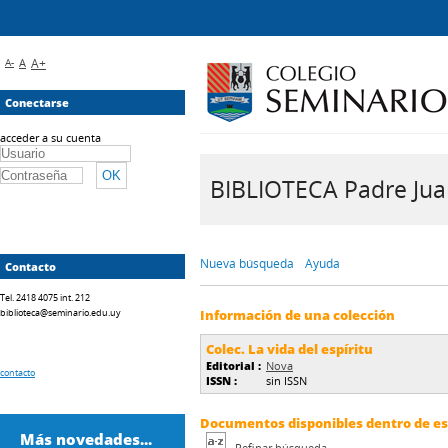
A-
A
A+
Conectarse
acceder a su cuenta
BIBLIOTECA Padre Juan 
Nueva búsqueda
Ayuda
Contacto
Tel. 2418 4075 int. 212
biblioteca@seminario.edu.uy
Información de una colección
Colec. La vida del espíritu
Editorial :
Nova
contacto
ISSN :
sin ISSN
Documentos disponibles dentro de est
Más novedades...
Refinar búsqueda