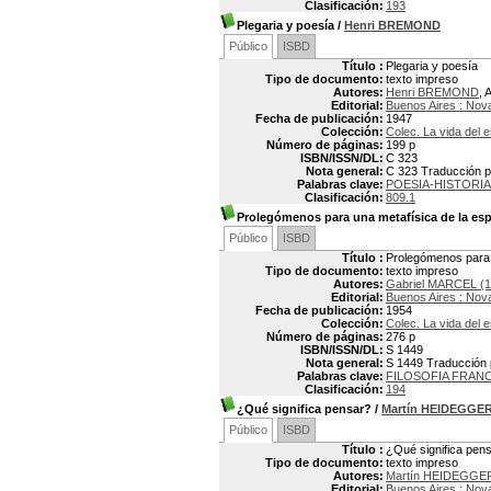
Clasificación:
193
Plegaria y poesía
/
Henri BREMOND
Público
ISBD
Título :
Plegaria y poesía
Tipo de documento:
texto impreso
Autores:
Henri BREMOND
, 
Editorial:
Buenos Aires : Nov
Fecha de publicación:
1947
Colección:
Colec. La vida del e
Número de páginas:
199 p
ISBN/ISSN/DL:
C 323
Nota general:
C 323 Traducción por
Palabras clave:
POESIA-HISTORIA
Clasificación:
809.1
Prolegómenos para una metafísica de la es
Público
ISBD
Título :
Prolegómenos para 
Tipo de documento:
texto impreso
Autores:
Gabriel MARCEL (1
Editorial:
Buenos Aires : Nov
Fecha de publicación:
1954
Colección:
Colec. La vida del e
Número de páginas:
276 p
ISBN/ISSN/DL:
S 1449
Nota general:
S 1449 Traducción po
Palabras clave:
FILOSOFIA FRAN
Clasificación:
194
¿Qué significa pensar?
/
Martín HEIDEGGE
Público
ISBD
Título :
¿Qué significa pen
Tipo de documento:
texto impreso
Autores:
Martín HEIDEGGER
Editorial:
Buenos Aires : Nov