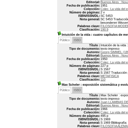
Editorial:
Buenos Aires : Nov
Fecha de publicación:
1951
Colección:
Colec. La vida del e
Número de páginas:
2 v
ISBN/ISSN/DL:
SC 5453
Nota general:
SC 5453 Traducción 
besonderen Wissen
Palabras clave:
FILOSOFIA MODE
Clasificación:
190.9
Intuición de la vida
: cuatro capítulos de me
Público
ISBD
Título :
Intuición de la vida
Tipo de documento:
texto impreso
Autores:
Georg SIMMEL (18
Editorial:
Buenos Aires : Nov
Fecha de publicación:
1950
Colección:
Colec. La vida del e
Número de páginas:
227 p
ISBN/ISSN/DL:
S 1567
Nota general:
S 1567 Traducción p
Palabras clave:
METAFISICA
Clasificación:
110
Max Scheler
: exposición sistemática y evolut
Público
ISBD
Título :
Max Scheler : exposi
Tipo de documento:
texto impreso
Autores:
Juan LLAMBIAS DE
Editorial:
Buenos Aires : Nov
Fecha de publicación:
1966
Colección:
Colec. La vida del e
Número de páginas:
495 p
ISBN/ISSN/DL:
S 1969
Nota general:
S 1969 Bibliografía
Palabras clave:
FILOSOFIA ALEM