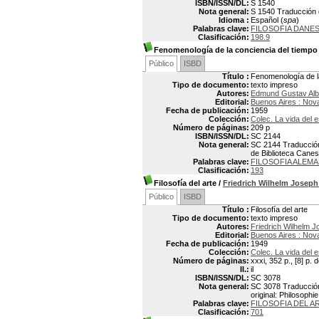
ISBN/ISSN/DL:
S 1540
Nota general:
S 1540 Traducción de
Idioma :
Español (
spa
)
Palabras clave:
FILOSOFIA DANE
Clasificación:
198.9
Fenomenología de la conciencia del tiemp
Público
ISBD
Título :
Fenomenología de l
Tipo de documento:
texto impreso
Autores:
Edmund Gustav Al
Editorial:
Buenos Aires : Nov
Fecha de publicación:
1959
Colección:
Colec. La vida del e
Número de páginas:
209 p
ISBN/ISSN/DL:
SC 2144
Nota general:
SC 2144 Traducción 
de Biblioteca Canes
Palabras clave:
FILOSOFIA ALEM
Clasificación:
193
Filosofía del arte
/
Friedrich Wilhelm Jose
Público
ISBD
Título :
Filosofía del arte
Tipo de documento:
texto impreso
Autores:
Friedrich Wilhelm
Editorial:
Buenos Aires : Nov
Fecha de publicación:
1949
Colección:
Colec. La vida del e
Número de páginas:
xxxi, 352 p., [8] p. 
Il.:
il
ISBN/ISSN/DL:
SC 3078
Nota general:
SC 3078 Traducción p
original: Philosophi
Palabras clave:
FILOSOFIA DEL A
Clasificación:
701