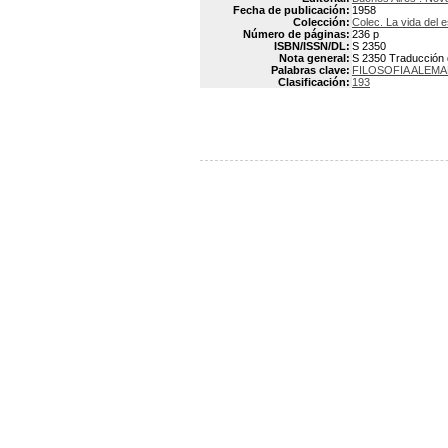
Fecha de publicación:
1958
Colección:
Colec. La vida del e
Número de páginas:
236 p
ISBN/ISSN/DL:
S 2350
Nota general:
S 2350 Traducción 
Palabras clave:
FILOSOFIA ALEM
Clasificación:
193