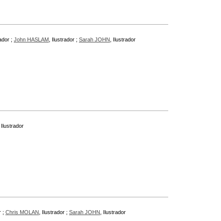
rador ;
John HASLAM
, Ilustrador ;
Sarah JOHN
, Ilustrador
, Ilustrador
r ;
Chris MOLAN
, Ilustrador ;
Sarah JOHN
, Ilustrador