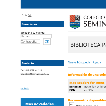
A-
A
A+
Conectarse
acceder a su cuenta
BIBLIOTECA Pa
Nueva búsqueda
Ayuda
Contacto
Tel. 2418 4075 int. 212
biblioteca@seminario.edu.uy
Información de una cole
Mac Readers for Teens
Editorial :
Macmillan childre
contacto
ISSN :
sin ISSN
Documentos disponibles 
Más novedades...
Refinar búsqueda