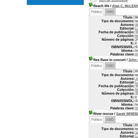
Beach life
/
Alan C. McLEA
Público
ISBD
Título :
B
Tipo de documento:
t
Autores:
A
Editorial:
L
Fecha de publicación:
1
Colección:
M
Número de páginas:
2
Il.:
il
ISBN/ISSN/DL:
9
Idioma :
In
Palabras clave:
I
Rex Rave in concert
/
John
Público
ISBD
Título :
R
Tipo de documento:
t
Autores:
J
Editorial:
L
Fecha de publicación:
1
Colección:
M
Número de páginas:
1
Il.:
il
ISBN/ISSN/DL:
9
Idioma :
In
Palabras clave:
I
River rescue
/
Sarah WISE
Público
ISBD
Título :
R
Tipo de documento:
t
Autores:
S
Editorial:
L