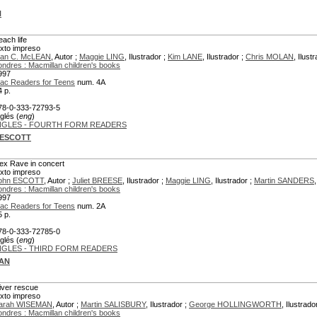
N
each life
exto impreso
lan C. McLEAN
, Autor ;
Maggie LING
, Ilustrador ;
Kim LANE
, Ilustrador ;
Chris MOLAN
, Ilust
ondres : Macmillan children's books
997
ac Readers for Teens
num. 4A
4 p.
78-0-333-72793-5
glés (
eng
)
NGLES - FOURTH FORM READERS
 ESCOTT
ex Rave in concert
exto impreso
ohn ESCOTT
, Autor ;
Juliet BREESE
, Ilustrador ;
Maggie LING
, Ilustrador ;
Martin SANDERS
ondres : Macmillan children's books
997
ac Readers for Teens
num. 2A
5 p.
78-0-333-72785-0
glés (
eng
)
NGLES - THIRD FORM READERS
MAN
iver rescue
exto impreso
arah WISEMAN
, Autor ;
Martin SALISBURY
, Ilustrador ;
George HOLLINGWORTH
, Ilustrado
ondres : Macmillan children's books