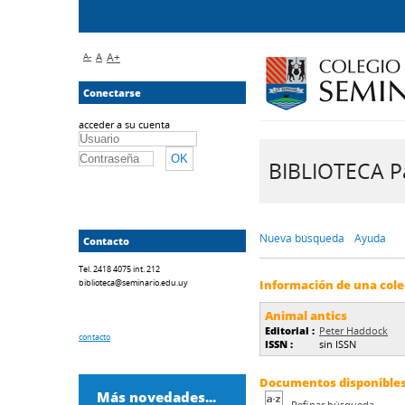
A-
A
A+
Conectarse
acceder a su cuenta
BIBLIOTECA Pa
Nueva búsqueda
Ayuda
Contacto
Tel. 2418 4075 int. 212
biblioteca@seminario.edu.uy
Información de una cole
Animal antics
Editorial :
Peter Haddock
contacto
ISSN :
sin ISSN
Documentos disponibles 
Más novedades...
Refinar búsqueda