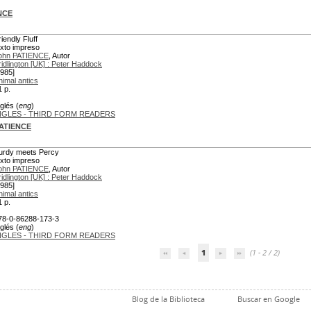
NCE
iendly Fluff
exto impreso
ohn PATIENCE
, Autor
ridlington [UK] : Peter Haddock
1985]
nimal antics
1 p.
glés (
eng
)
NGLES - THIRD FORM READERS
PATIENCE
urdy meets Percy
exto impreso
ohn PATIENCE
, Autor
ridlington [UK] : Peter Haddock
1985]
nimal antics
1 p.
78-0-86288-173-3
glés (
eng
)
NGLES - THIRD FORM READERS
1
(1 - 2 / 2)
Blog de la Biblioteca
Buscar en Google