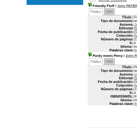
Friendly Fluff
/
John PATIE
Público
ISBD
Título :
Fr
Tipo de documento:
t
Autores:
J
Editorial:
B
Fecha de publicación:
[
Colección:
A
Número de páginas:
2
Il.:
il
Idioma :
In
Palabras clave:
I
Purdy meets Percy
/
John 
Público
ISBD
Título :
P
Tipo de documento:
t
Autores:
J
Editorial:
B
Fecha de publicación:
[
Colección:
A
Número de páginas:
2
Il.:
il
ISBN/ISSN/DL:
9
Idioma :
In
Palabras clave:
I