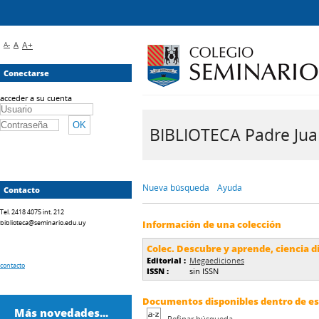
A-
A
A+
Conectarse
acceder a su cuenta
BIBLIOTECA Padre Juan 
Nueva búsqueda
Ayuda
Contacto
Tel. 2418 4075 int. 212
biblioteca@seminario.edu.uy
Información de una colección
Colec. Descubre y aprende, ciencia d
Editorial :
Megaediciones
contacto
ISSN :
sin ISSN
Documentos disponibles dentro de est
Más novedades...
Refinar búsqueda