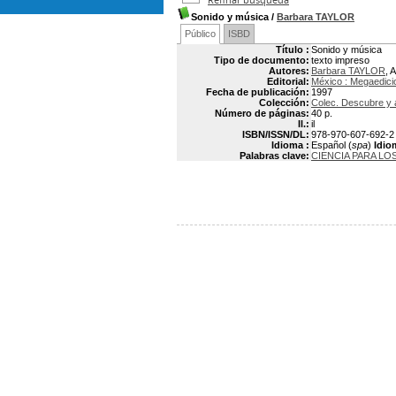
Sonido y música
/
Barbara TAYLOR
Público
ISBD
Título :
Sonido y música
Tipo de documento:
texto impreso
Autores:
Barbara TAYLOR
, 
Editorial:
México : Megaedici
Fecha de publicación:
1997
Colección:
Colec. Descubre y a
Número de páginas:
40 p.
Il.:
il
ISBN/ISSN/DL:
978-970-607-692-2
Idioma :
Español (
spa
)
Idio
Palabras clave:
CIENCIA PARA LO