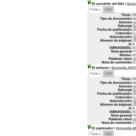
El cocodrilo del Nilo
/
Anto
Público
ISBD
Título :
El
Tipo de documento:
t
Autores:
A
Editorial:
B
Fecha de publicación:
2
Colección:
C
Subcolección:
A
Número de páginas:
2
Il.:
il
ISBN/ISSN/DL:
9
Nota general:
Tí
Idioma :
E
Palabras clave:
A
Nota de contenido:
C
El elefante
/
Antonella ANT
Público
ISBD
Título :
E
Tipo de documento:
t
Autores:
A
Editorial:
B
Fecha de publicación:
2
Colección:
C
Subcolección:
A
Número de páginas:
2
Il.:
il
ISBN/ISSN/DL:
9
Nota general:
Tí
Palabras clave:
A
Nota de contenido:
C
El explorador
/
Antonella 
Público
ISBD