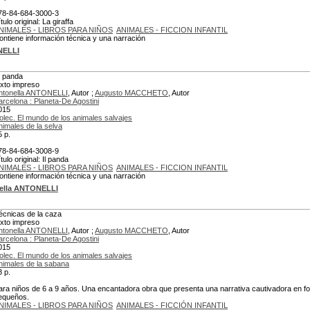
78-84-684-3000-3
tulo original: La giraffa
NIMALES - LIBROS PARA NIÑOS
ANIMALES - FICCION INFANTIL
ontiene información técnica y una narración
NELLI
l panda
exto impreso
ntonella ANTONELLI
, Autor ;
Augusto MACCHETO
, Autor
arcelona : Planeta-De Agostini
015
olec. El mundo de los animales salvajes
nimales de la selva
5 p.
78-84-684-3008-9
tulo original: Il panda
NIMALES - LIBROS PARA NIÑOS
ANIMALES - FICCION INFANTIL
ontiene información técnica y una narración
ella ANTONELLI
écnicas de la caza
exto impreso
ntonella ANTONELLI
, Autor ;
Augusto MACCHETO
, Autor
arcelona : Planeta-De Agostini
015
olec. El mundo de los animales salvajes
nimales de la sabana
3 p.
ara niños de 6 a 9 años. Una encantadora obra que presenta una narrativa cautivadora en fo
equeños.
NIMALES - LIBROS PARA NIÑOS
ANIMALES - FICCIÓN INFANTIL