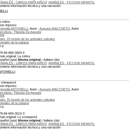
NIMALES - LIBROS PARA NIÑOS
ANIMALES - FICCION INFANTIL
ontiene información técnica y una narración
NELLI
a cebra
exto impreso
ntonella ANTONELLI
, Autor ;
Augusto MACCHETO
, Autor
arcelona : Planeta-De Agostini
015
olec. El mundo de los animales salvajes
nimales de la sabana
5 p.
78-84-684-3003-4
ítulo original: La zebra
spañol (
spa
)
Idioma original :
Italiano (
ita
)
NIMALES - LIBROS PARA NIÑOS
ANIMALES - FICCION INFANTIL
ontiene información técnica y una narración
ANTONELLI
l chimpancé
exto impreso
ntonella ANTONELLI
, Autor ;
Augusto MACCHETO
, Autor
arcelona : Planeta-De Agostini
015
olec. El mundo de los animales salvajes
nimales de la sabana
5 p.
78-84-684-3013-3
ítulo original: Lo scimpanzé
spañol (
spa
)
Idioma original :
Italiano (
ita
)
NIMALES - LIBROS PARA NIÑOS
ANIMALES - FICCION INFANTIL
ontiene información técnica y una narración