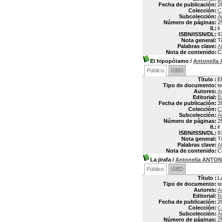
Fecha de publicación:
2
Colección:
C
Subcolección:
A
Número de páginas:
2
Il.:
il
ISBN/ISSN/DL:
9
Nota general:
Tí
Palabras clave:
A
Nota de contenido:
C
El hipopótamo
/
Antonella
Público
ISBD
Título :
E
Tipo de documento:
t
Autores:
A
Editorial:
B
Fecha de publicación:
2
Colección:
C
Subcolección:
A
Número de páginas:
2
Il.:
il
ISBN/ISSN/DL:
9
Nota general:
T
Palabras clave:
A
Nota de contenido:
C
La jirafa
/
Antonella ANTON
Público
ISBD
Título :
La
Tipo de documento:
t
Autores:
A
Editorial:
B
Fecha de publicación:
2
Colección:
C
Subcolección:
A
Número de páginas:
2