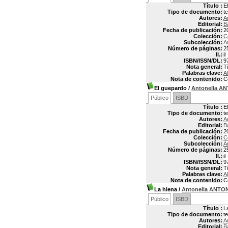
Título :
E
Tipo de documento:
t
Autores:
A
Editorial:
B
Fecha de publicación:
2
Colección:
C
Subcolección:
A
Número de páginas:
2
Il.:
il
ISBN/ISSN/DL:
9
Nota general:
Tí
Palabras clave:
A
Nota de contenido:
C
El guepardo
/
Antonella A
Público
ISBD
Título :
E
Tipo de documento:
t
Autores:
A
Editorial:
B
Fecha de publicación:
2
Colección:
C
Subcolección:
A
Número de páginas:
2
Il.:
il
ISBN/ISSN/DL:
9
Nota general:
Tí
Palabras clave:
A
Nota de contenido:
C
La hiena
/
Antonella ANTO
Público
ISBD
Título :
L
Tipo de documento:
t
Autores:
A
Editorial:
B