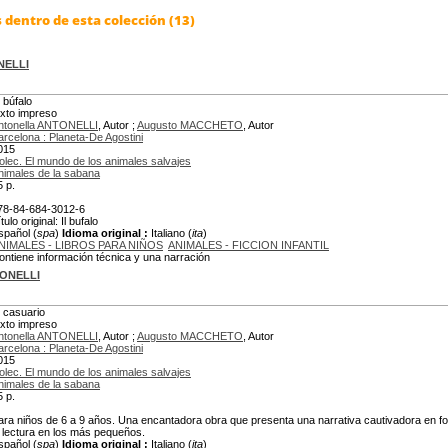
dentro de esta colección (13)
NELLI
l búfalo
exto impreso
ntonella ANTONELLI
, Autor ;
Augusto MACCHETO
, Autor
arcelona : Planeta-De Agostini
015
olec. El mundo de los animales salvajes
nimales de la sabana
5 p.
78-84-684-3012-6
tulo original: Il bufalo
spañol (
spa
)
Idioma original :
Italiano (
ita
)
NIMALES - LIBROS PARA NIÑOS
ANIMALES - FICCION INFANTIL
ontiene información técnica y una narración
TONELLI
l casuario
exto impreso
ntonella ANTONELLI
, Autor ;
Augusto MACCHETO
, Autor
arcelona : Planeta-De Agostini
015
olec. El mundo de los animales salvajes
nimales de la sabana
5 p.
ara niños de 6 a 9 años. Una encantadora obra que presenta una narrativa cautivadora en f
a lectura en los más pequeños.
spañol (
spa
)
Idioma original :
Italiano (
ita
)