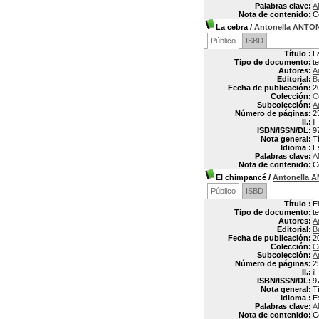
Palabras clave:
A
Nota de contenido:
C
La cebra
/
Antonella ANTO
Público
ISBD
Título :
L
Tipo de documento:
t
Autores:
A
Editorial:
B
Fecha de publicación:
2
Colección:
C
Subcolección:
A
Número de páginas:
2
Il.:
il
ISBN/ISSN/DL:
9
Nota general:
T
Idioma :
E
Palabras clave:
A
Nota de contenido:
C
El chimpancé
/
Antonella 
Público
ISBD
Título :
E
Tipo de documento:
t
Autores:
A
Editorial:
B
Fecha de publicación:
2
Colección:
C
Subcolección:
A
Número de páginas:
2
Il.:
il
ISBN/ISSN/DL:
9
Nota general:
T
Idioma :
E
Palabras clave:
A
Nota de contenido:
C