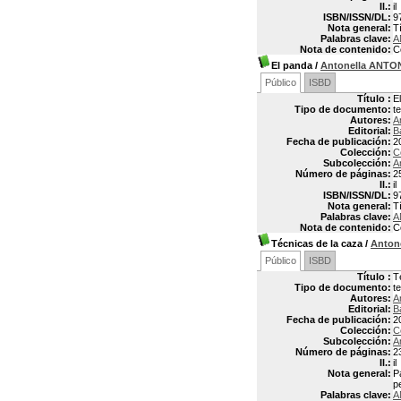
Il.:
il
ISBN/ISSN/DL:
9
Nota general:
Tí
Palabras clave:
A
Nota de contenido:
C
El panda
/
Antonella ANTO
Público
ISBD
Título :
E
Tipo de documento:
t
Autores:
A
Editorial:
B
Fecha de publicación:
2
Colección:
C
Subcolección:
A
Número de páginas:
2
Il.:
il
ISBN/ISSN/DL:
9
Nota general:
Tí
Palabras clave:
A
Nota de contenido:
C
Técnicas de la caza
/
Anton
Público
ISBD
Título :
T
Tipo de documento:
t
Autores:
A
Editorial:
B
Fecha de publicación:
2
Colección:
C
Subcolección:
A
Número de páginas:
2
Il.:
il
Nota general:
P
p
Palabras clave:
A