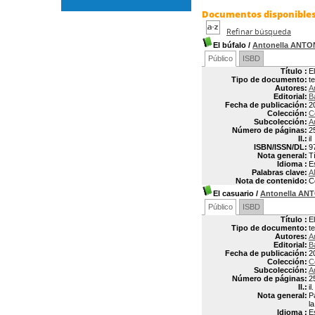
Documentos disponibles 
Refinar búsqueda
El búfalo
/
Antonella ANTO
Público
ISBD
Título :
E
Tipo de documento:
t
Autores:
A
Editorial:
B
Fecha de publicación:
2
Colección:
C
Subcolección:
A
Número de páginas:
2
Il.:
il
ISBN/ISSN/DL:
9
Nota general:
Tí
Idioma :
E
Palabras clave:
A
Nota de contenido:
C
El casuario
/
Antonella AN
Público
ISBD
Título :
E
Tipo de documento:
t
Autores:
A
Editorial:
B
Fecha de publicación:
2
Colección:
C
Subcolección:
A
Número de páginas:
2
Il.:
il.
Nota general:
P
l
Idioma :
E