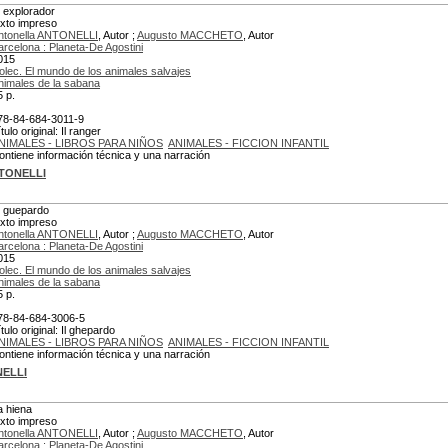
l explorador
exto impreso
ntonella ANTONELLI
, Autor ;
Augusto MACCHETO
, Autor
arcelona : Planeta-De Agostini
015
olec. El mundo de los animales salvajes
nimales de la sabana
5 p.
78-84-684-3011-9
tulo original: Il ranger
NIMALES - LIBROS PARA NIÑOS
ANIMALES - FICCION INFANTIL
ontiene información técnica y una narración
NTONELLI
l guepardo
exto impreso
ntonella ANTONELLI
, Autor ;
Augusto MACCHETO
, Autor
arcelona : Planeta-De Agostini
015
olec. El mundo de los animales salvajes
nimales de la sabana
5 p.
78-84-684-3006-5
tulo original: Il ghepardo
NIMALES - LIBROS PARA NIÑOS
ANIMALES - FICCION INFANTIL
ontiene información técnica y una narración
NELLI
a hiena
exto impreso
ntonella ANTONELLI
, Autor ;
Augusto MACCHETO
, Autor
arcelona : Planeta-De Agostini