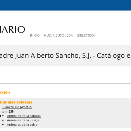
INICIO
NUEVA BÚSQUEDA
BIBLIOTECA
dre Juan Alberto Sancho, S.J. - Catálogo e
cción
animales salvajes
Planeta-De Agostini
sin ISSN
:
Animales de la sabana
Animales de la jungla
Animales de la selva