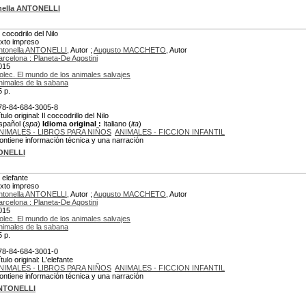
nella ANTONELLI
 cocodrilo del Nilo
exto impreso
ntonella ANTONELLI
, Autor ;
Augusto MACCHETO
, Autor
arcelona : Planeta-De Agostini
015
olec. El mundo de los animales salvajes
nimales de la sabana
5 p.
78-84-684-3005-8
tulo original: Il coccodrillo del Nilo
spañol (
spa
)
Idioma original :
Italiano (
ita
)
NIMALES - LIBROS PARA NIÑOS
ANIMALES - FICCION INFANTIL
ontiene información técnica y una narración
ONELLI
l elefante
exto impreso
ntonella ANTONELLI
, Autor ;
Augusto MACCHETO
, Autor
arcelona : Planeta-De Agostini
015
olec. El mundo de los animales salvajes
nimales de la sabana
5 p.
78-84-684-3001-0
tulo original: L'elefante
NIMALES - LIBROS PARA NIÑOS
ANIMALES - FICCION INFANTIL
ontiene información técnica y una narración
ANTONELLI