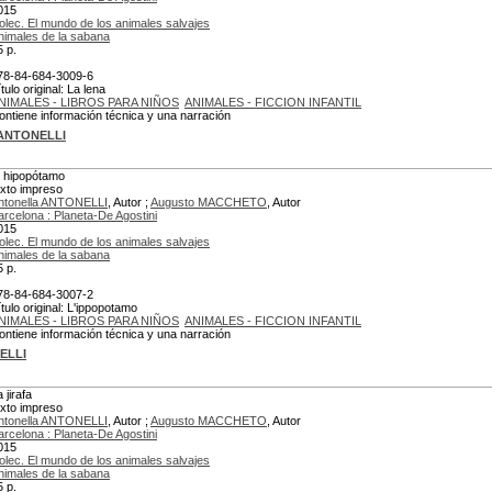
015
olec. El mundo de los animales salvajes
nimales de la sabana
5 p.
78-84-684-3009-6
tulo original: La lena
NIMALES - LIBROS PARA NIÑOS
ANIMALES - FICCION INFANTIL
ontiene información técnica y una narración
 ANTONELLI
l hipopótamo
exto impreso
ntonella ANTONELLI
, Autor ;
Augusto MACCHETO
, Autor
arcelona : Planeta-De Agostini
015
olec. El mundo de los animales salvajes
nimales de la sabana
5 p.
78-84-684-3007-2
ítulo original: L'ippopotamo
NIMALES - LIBROS PARA NIÑOS
ANIMALES - FICCION INFANTIL
ontiene información técnica y una narración
ELLI
 jirafa
exto impreso
ntonella ANTONELLI
, Autor ;
Augusto MACCHETO
, Autor
arcelona : Planeta-De Agostini
015
olec. El mundo de los animales salvajes
nimales de la sabana
5 p.