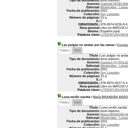
Tipo de documento:
texto impreso
Autores:
Gabriela KESELMA
Editorial:
Montevideo : Loque
Fecha de publicación:
2021
Colección:
Soy Loqueleo
Número de páginas:
31 p.
Il.:
il.
ISBN/ISSN/DL:
978-9974-9226-8-6
Nota general:
Libro en MAYUSC
Idioma :
Español (
spa
)
Palabras clave:
LITERATURA INFA
Las pulgas no andan por las ramas
/
Gustav
Público
ISBD
Título :
Las pulgas no anda
Tipo de documento:
texto impreso
Autores:
Gustavo (h) ROLD
Editorial:
Montevideo : Loque
Fecha de publicación:
2021
Colección:
Soy Loqueleo
Número de páginas:
31 p.
Il.:
il.
ISBN/ISSN/DL:
978-9974-9227-5-4
Nota general:
Libro en MAYUSC
Palabras clave:
LITERATURA INFA
Luna recién nacida
/
María BRANDÁN ARÁ
Público
ISBD
Título :
Luna recién nacida
Tipo de documento:
texto impreso
Autores:
María BRANDÁN 
Editorial:
Montevideo : Loque
Fecha de publicación:
2021
Colección:
Soy Loqueleo