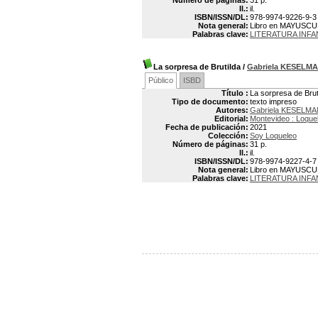
Número de páginas:
31 p.
Il.:
il.
ISBN/ISSN/DL:
978-9974-9226-9-3
Nota general:
Libro en MAYUSC
Palabras clave:
LITERATURA INFA
La sorpresa de Brutilda
/
Gabriela KESELM
Público
ISBD
Título :
La sorpresa de Brut
Tipo de documento:
texto impreso
Autores:
Gabriela KESELMA
Editorial:
Montevideo : Loque
Fecha de publicación:
2021
Colección:
Soy Loqueleo
Número de páginas:
31 p.
Il.:
il.
ISBN/ISSN/DL:
978-9974-9227-4-7
Nota general:
Libro en MAYUSC
Palabras clave:
LITERATURA INFA