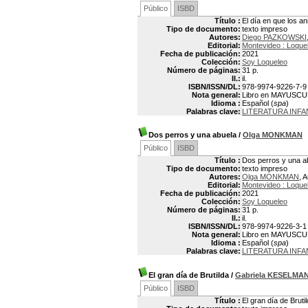
Público
ISBD
Título :
El día en que los a
Tipo de documento:
texto impreso
Autores:
Diego PAZKOWSKI
Editorial:
Montevideo : Loque
Fecha de publicación:
2021
Colección:
Soy Loqueleo
Número de páginas:
31 p.
Il.:
il.
ISBN/ISSN/DL:
978-9974-9226-7-9
Nota general:
Libro en MAYUSC
Idioma :
Español (
spa
)
Palabras clave:
LITERATURA INFA
Dos perros y una abuela
/
Olga MONKMAN
Público
ISBD
Título :
Dos perros y una a
Tipo de documento:
texto impreso
Autores:
Olga MONKMAN
, 
Editorial:
Montevideo : Loque
Fecha de publicación:
2021
Colección:
Soy Loqueleo
Número de páginas:
31 p.
Il.:
il.
ISBN/ISSN/DL:
978-9974-9226-3-1
Nota general:
Libro en MAYUSC
Idioma :
Español (
spa
)
Palabras clave:
LITERATURA INFA
El gran día de Brutilda
/
Gabriela KESELMA
Público
ISBD
Título :
El gran día de Bruti