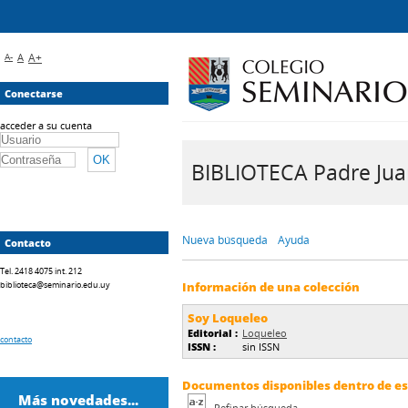
A-
A
A+
Conectarse
acceder a su cuenta
BIBLIOTECA Padre Juan 
Nueva búsqueda
Ayuda
Contacto
Tel. 2418 4075 int. 212
biblioteca@seminario.edu.uy
Información de una colección
Soy Loqueleo
Editorial :
Loqueleo
contacto
ISSN :
sin ISSN
Documentos disponibles dentro de est
Más novedades...
Refinar búsqueda