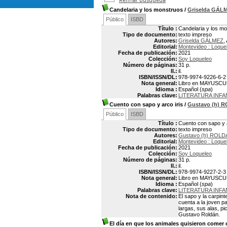
Candelaria y los monstruos
/
Griselda GÁL
Público
ISBD
Título :
Candelaria y los m
Tipo de documento:
texto impreso
Autores:
Griselda GÁLMEZ
,
Editorial:
Montevideo : Loque
Fecha de publicación:
2021
Colección:
Soy Loqueleo
Número de páginas:
31 p.
Il.:
il.
ISBN/ISSN/DL:
978-9974-9226-6-2
Nota general:
Libro en MAYUSC
Idioma :
Español (
spa
)
Palabras clave:
LITERATURA INFA
Cuento con sapo y arco iris
/
Gustavo (h) 
Público
ISBD
Título :
Cuento con sapo y a
Tipo de documento:
texto impreso
Autores:
Gustavo (h) ROLD
Editorial:
Montevideo : Loque
Fecha de publicación:
2021
Colección:
Soy Loqueleo
Número de páginas:
31 p.
Il.:
il.
ISBN/ISSN/DL:
978-9974-9227-2-3
Nota general:
Libro en MAYUSC
Idioma :
Español (
spa
)
Palabras clave:
LITERATURA INFA
Nota de contenido:
El sapo y la carpint
cuenta a la joven p
largas, sus alas, p
Gustavo Roldán.
El día en que los animales quisieron comer 