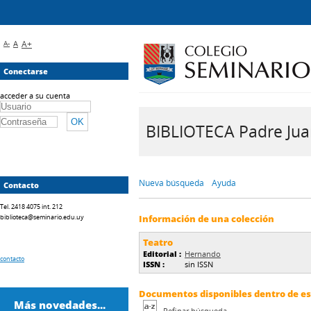
A-
A
A+
Conectarse
acceder a su cuenta
BIBLIOTECA Padre Juan 
Nueva búsqueda
Ayuda
Contacto
Tel. 2418 4075 int. 212
biblioteca@seminario.edu.uy
Información de una colección
Teatro
Editorial :
Hernando
contacto
ISSN :
sin ISSN
Documentos disponibles dentro de est
Más novedades...
Refinar búsqueda