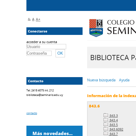
A-
A
A+
Conectarse
acceder a su cuenta
BIBLIOTECA Pa
Nueva búsqueda
Ayuda
Contacto
Tel. 2418 4075 int. 212
biblioteca@seminario.edu.uy
Información de la index
843.6
contacto
843.3
843.4
843.5
843.6092
Más novedades...
843.7