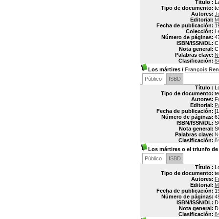
Título :
L
Tipo de documento:
t
Autores:
J
Editorial:
M
Fecha de publicación:
1
Colección:
L
Número de páginas:
4
ISBN/ISSN/DL:
C
Nota general:
C
Palabras clave:
N
Clasificación:
8
Los mártires
/
François Re
Público
ISBD
Título :
L
Tipo de documento:
t
Autores:
F
Editorial:
P
Fecha de publicación:
[1
Número de páginas:
6
ISBN/ISSN/DL:
S
Nota general:
S
Palabras clave:
N
Clasificación:
8
Los mártires o el triunfo de 
Público
ISBD
Título :
Lo
Tipo de documento:
t
Autores:
F
Editorial:
M
Fecha de publicación:
1
Número de páginas:
4
ISBN/ISSN/DL:
D
Nota general:
D
Clasificación:
8