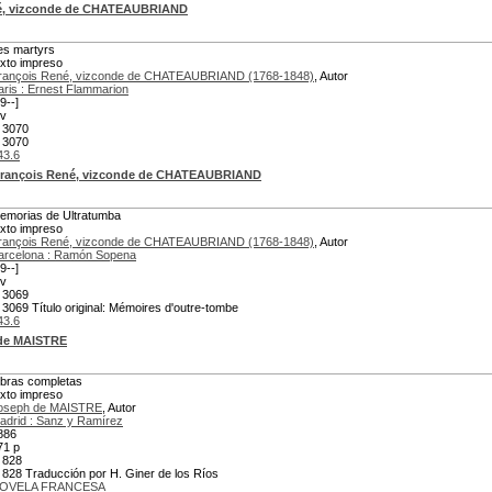
é, vizconde de CHATEAUBRIAND
es martyrs
exto impreso
rançois René, vizconde de CHATEAUBRIAND (1768-1848)
, Autor
aris : Ernest Flammarion
9--]
 v
 3070
 3070
43.6
rançois René, vizconde de CHATEAUBRIAND
emorias de Ultratumba
exto impreso
rançois René, vizconde de CHATEAUBRIAND (1768-1848)
, Autor
arcelona : Ramón Sopena
9--]
 v
 3069
 3069 Título original: Mémoires d'outre-tombe
43.6
de MAISTRE
bras completas
exto impreso
oseph de MAISTRE
, Autor
adrid : Sanz y Ramírez
886
71 p
 828
 828 Traducción por H. Giner de los Ríos
OVELA FRANCESA