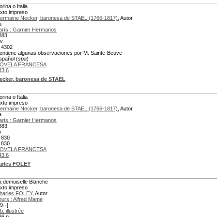
rina o Italia
exto impreso
ermaine Necker, baronesa de STAEL (1766-1817)
, Autor
a
arís : Garnier Hermanos
883
 v
 4302
ontiene algunas observaciones por M. Sainte-Beuve
spañol (
spa
)
OVELA FRANCESA
43.6
ecker, baronesa de STAEL
rina o Italia
exto impreso
ermaine Necker, baronesa de STAEL (1766-1817)
, Autor
a
arís : Garnier Hermanos
883
v
 830
 830
OVELA FRANCESA
43.6
arles FOLEY
a demoiselle Blanche
exto impreso
harles FOLEY
, Autor
ours : Alfred Mame
9--]
b. illustrée
86 p