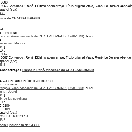
 3066
 3066 Contenido : René. Elúltimo abencerraje. Título original: Atala, René, Le Dernier abencé
spañol (
spa
)
43.6
zconde de CHATEAUBRIAND
tala
exto impreso
rançois René, vizconde de CHATEAUBRIAND (1768-1848)
, Autor
a
arcelona : Maucci
9--]
10 p
 3067
 3067 Contenido : René. Elúltimo abencerraje. Título original: Atala, René, Le Dernier Abencé
spañol (
spa
)
43.6
o abencerrage
/
François René, vizconde de CHATEAUBRIAND
a Atala. El René. El último abencerrage
exto impreso
rançois René, vizconde de CHATEAUBRIAND (1768-1848)
, Autor
arís : Bouret
9--]
ib. de los novelistas
19 p
C 5109
C 5109
spañol (
spa
)
OVELA FRANCESA
43.6
ecker, baronesa de STAEL