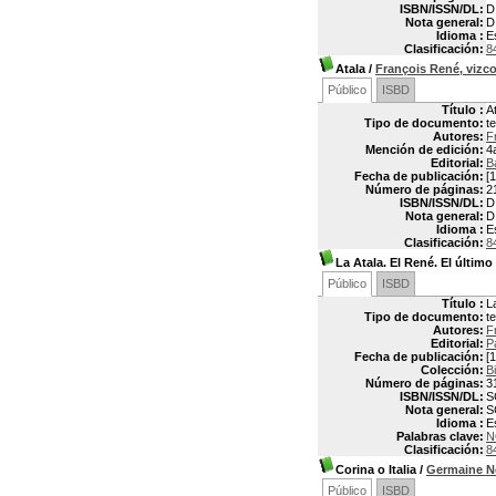
ISBN/ISSN/DL:
D
Nota general:
D
Idioma :
E
Clasificación:
8
Atala
/
François René, vi
Público
ISBD
Título :
A
Tipo de documento:
t
Autores:
F
Mención de edición:
4
Editorial:
B
Fecha de publicación:
[1
Número de páginas:
2
ISBN/ISSN/DL:
D
Nota general:
D
Idioma :
E
Clasificación:
8
La Atala. El René. El últim
Público
ISBD
Título :
L
Tipo de documento:
t
Autores:
F
Editorial:
P
Fecha de publicación:
[1
Colección:
B
Número de páginas:
3
ISBN/ISSN/DL:
S
Nota general:
S
Idioma :
E
Palabras clave:
N
Clasificación:
8
Corina o Italia
/
Germaine N
Público
ISBD