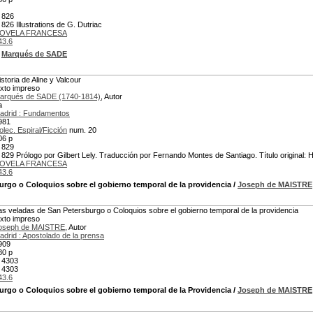
 826
 826 Illustrations de G. Dutriac
OVELA FRANCESA
43.6
/
Marqués de SADE
istoria de Aline y Valcour
exto impreso
arqués de SADE (1740-1814)
, Autor
a
adrid : Fundamentos
981
olec. Espiral/Ficción
num. 20
06 p
 829
 829 Prólogo por Gilbert Lely. Traducción por Fernando Montes de Santiago. Título original: Hi
OVELA FRANCESA
43.6
urgo o Coloquios sobre el gobierno temporal de la providencia
/
Joseph de MAISTRE
as veladas de San Petersburgo o Coloquios sobre el gobierno temporal de la providencia
exto impreso
oseph de MAISTRE
, Autor
adrid : Apostolado de la prensa
909
80 p
 4303
 4303
43.6
urgo o Coloquios sobre el gobierno temporal de la Providencia
/
Joseph de MAISTRE