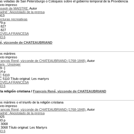
as veladas de San Petersburgo o Coloquios sobre el gobierno temporal de la Providencia
exto impreso
oseph de MAISTRE
, Autor
adrid : Apostolado de la prensa
913
ecturas recreativas
79 p
 827
 827
OVELA FRANCESA
43.6
né, vizconde de CHATEAUBRIAND
os mártires
exto impreso
rançois René, vizconde de CHATEAUBRIAND (1768-1848)
, Autor
aris : Unsinger
9--]
14 p
C 5110
C 5110 Título original: Les martyrs
OVELA FRANCESA
43.6
la religión cristiana
/
François René, vizconde de CHATEAUBRIAND
s mártires o el triunfo de la religión cristiana
exto impreso
rançois René, vizconde de CHATEAUBRIAND (1768-1848)
, Autor
adrid : Apostolado de la prensa
925
93 p
 3068
 3068 Título original: Les Martyrs
43.6