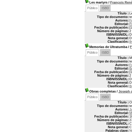
Les martyrs
/
François Ren
Público
ISBD
Título :
L
Tipo de documento:
t
Autores:
F
Editorial:
P
Fecha de publicación:
[1
Número de páginas:
2
ISBN/ISSN/DL:
D
Nota general:
D
Clasificación:
8
Memorias de Ultratumba
/
F
Público
ISBD
Título :
M
Tipo de documento:
t
Autores:
F
Editorial:
B
Fecha de publicación:
[1
Número de páginas:
2
ISBN/ISSN/DL:
D
Nota general:
D
Clasificación:
8
Obras completas
/
Joseph 
Público
ISBD
Título :
O
Tipo de documento:
t
Autores:
J
Editorial:
M
Fecha de publicación:
1
Número de páginas:
2
ISBN/ISSN/DL:
C
Nota general:
C
Palabras clave:
N