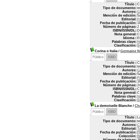
Título :
Co
Tipo de documento:
t
Autores:
G
Mención de edición:
5
Editorial:
P
Fecha de publicación:
1
Número de páginas:
2
ISBN/ISSN/DL:
D
Nota general:
C
Idioma :
E
Palabras clave:
N
Clasificación:
8
Corina o Italia
/
Germaine N
Público
ISBD
Título :
Co
Tipo de documento:
t
Autores:
G
Mención de edición:
5
Editorial:
P
Fecha de publicación:
1
Número de páginas:
2
ISBN/ISSN/DL:
C
Nota general:
C
Palabras clave:
N
Clasificación:
8
La demoiselle Blanche
/
Ch
Público
ISBD
Título :
L
Tipo de documento:
t
Autores:
C
Editorial:
T
Fecha de publicación:
[1
Colección:
Bi
Número de páginas:
2