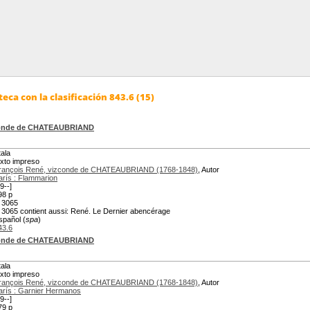
eca con la clasificación 843.6 (15)
zconde de CHATEAUBRIAND
tala
exto impreso
rançois René, vizconde de CHATEAUBRIAND (1768-1848)
, Autor
arís : Flammarion
9--]
98 p
 3065
 3065 contient aussi: René. Le Dernier abencérage
spañol (
spa
)
43.6
zconde de CHATEAUBRIAND
tala
exto impreso
rançois René, vizconde de CHATEAUBRIAND (1768-1848)
, Autor
arís : Garnier Hermanos
9--]
79 p