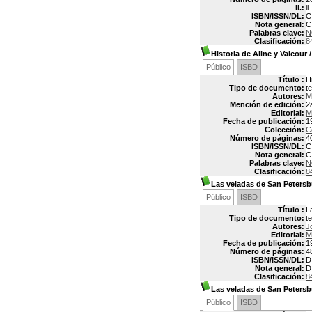
Il.:
il
ISBN/ISSN/DL:
C
Nota general:
C
Palabras clave:
N
Clasificación:
8
Historia de Aline y Valcour
Público
ISBD
Título :
H
Tipo de documento:
t
Autores:
M
Mención de edición:
2
Editorial:
M
Fecha de publicación:
1
Colección:
C
Número de páginas:
4
ISBN/ISSN/DL:
C
Nota general:
C
Palabras clave:
N
Clasificación:
8
Las veladas de San Petersb
Público
ISBD
Título :
L
Tipo de documento:
t
Autores:
J
Editorial:
M
Fecha de publicación:
1
Número de páginas:
4
ISBN/ISSN/DL:
D
Nota general:
D
Clasificación:
8
Las veladas de San Petersb
Público
ISBD