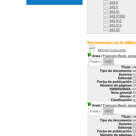
843.8
843.9
843.91
843.91092
843.912
843.914
843.92
Documentos en la bibliot
Refinar búsqueda
Atala
/
François René, vi
Público
ISBD
Título :
A
Tipo de documento:
t
Autores:
F
Editorial:
P
Fecha de publicación:
[1
Número de páginas:
2
ISBN/ISSN/DL:
D
Nota general:
D
Idioma :
E
Clasificación:
8
Atala
/
François René, vi
Público
ISBD
Título :
A
Tipo de documento:
t
Autores:
F
Editorial:
P
Fecha de publicación:
[1
Número de páginas:
2