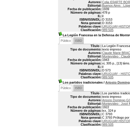
Autores:
Celia IDIARTE B
Editorial:
Buenos Aires : Lóp
Fecha de publicación:
1939
Número de páginas:
478 p
Il.:
il
ISBN/ISSN/DL:
D 3153
Nota general:
D 3153
Palabras clave:
URUGUAY-HISTORI
Clasificación:
989.505
La Legión Francesa en la Defensa de Monte
Público
ISBD
Título :
La Legión Francesa
Tipo de documento:
texto impreso
Autores:
Claude Marie BR
Editorial:
Montevideo : Claud
Fecha de publicación:
1943
Número de páginas:
xi, 305 p., [13] láms
Il.:
il
ISBN/ISSN/DL:
D 573
Palabras clave:
URUGUAY - HISTO
Clasificación:
989.505
Los partidos tradicionales
/
Ariosto Domin
Público
ISBD
Título :
Los partidos tradici
Tipo de documento:
texto impreso
Autores:
Ariosto Domingo 
Editorial:
Montevideo : José 
Fecha de publicación:
1922
Número de páginas:
lxx, 324 p
ISBN/ISSN/DL:
C 3793
Nota general:
C 3793 Prólogo por 
Palabras clave:
URUGUAY-HISTOR
Clasificación:
989.505