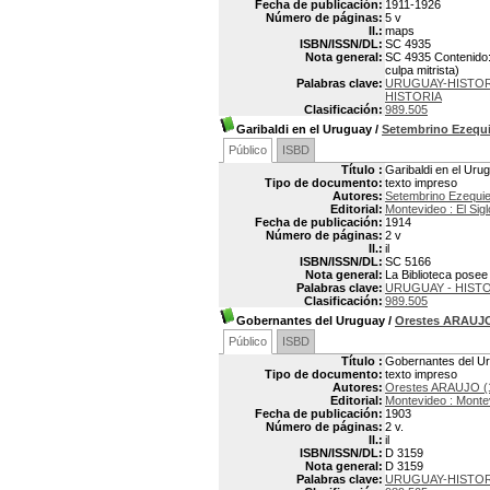
Fecha de publicación:
1911-1926
Número de páginas:
5 v
Il.:
maps
ISBN/ISSN/DL:
SC 4935
Nota general:
SC 4935 Contenido: v
culpa mitrista)
Palabras clave:
URUGUAY-HISTORI
HISTORIA
Clasificación:
989.505
Garibaldi en el Uruguay
/
Setembrino Ezequ
Público
ISBD
Título :
Garibaldi en el Uru
Tipo de documento:
texto impreso
Autores:
Setembrino Ezequi
Editorial:
Montevideo : El Sigl
Fecha de publicación:
1914
Número de páginas:
2 v
Il.:
il
ISBN/ISSN/DL:
SC 5166
Nota general:
La Biblioteca posee 
Palabras clave:
URUGUAY - HISTOR
Clasificación:
989.505
Gobernantes del Uruguay
/
Orestes ARAUJ
Público
ISBD
Título :
Gobernantes del U
Tipo de documento:
texto impreso
Autores:
Orestes ARAUJO (
Editorial:
Montevideo : Mont
Fecha de publicación:
1903
Número de páginas:
2 v.
Il.:
il
ISBN/ISSN/DL:
D 3159
Nota general:
D 3159
Palabras clave:
URUGUAY-HISTOR