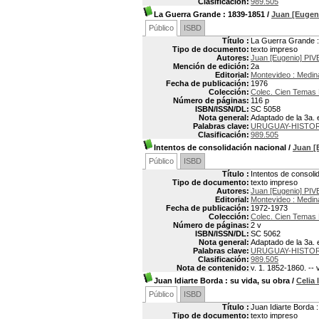
Clasificación:
989.505
La Guerra Grande
: 1839-1851
/
Juan [Euge
Público
ISBD
Título :
La Guerra Grande 
Tipo de documento:
texto impreso
Autores:
Juan [Eugenio] PI
Mención de edición:
2a
Editorial:
Montevideo : Medin
Fecha de publicación:
1976
Colección:
Colec. Cien Temas
Número de páginas:
116 p
ISBN/ISSN/DL:
SC 5058
Nota general:
Adaptado de la 3a. e
Palabras clave:
URUGUAY-HISTOR
Clasificación:
989.505
Intentos de consolidación nacional
/
Juan [
Público
ISBD
Título :
Intentos de consoli
Tipo de documento:
texto impreso
Autores:
Juan [Eugenio] PI
Editorial:
Montevideo : Medin
Fecha de publicación:
1972-1973
Colección:
Colec. Cien Temas
Número de páginas:
2 v
ISBN/ISSN/DL:
SC 5062
Nota general:
Adaptado de la 3a. e
Palabras clave:
URUGUAY-HISTORI
Clasificación:
989.505
Nota de contenido:
v. 1. 1852-1860. -- 
Juan Idiarte Borda
: su vida, su obra
/
Celia
Público
ISBD
Título :
Juan Idiarte Borda :
Tipo de documento:
texto impreso