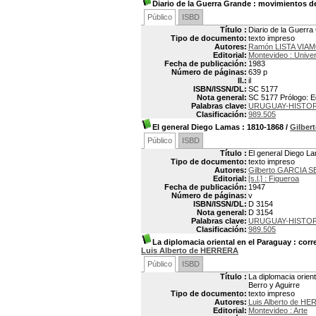
Diario de la Guerra Grande
: movimientos de 
Público
ISBD
Título :
Diario de la Guerra
Tipo de documento:
texto impreso
Autores:
Ramón LISTA VIA
Editorial:
Montevideo : Univer
Fecha de publicación:
1983
Número de páginas:
639 p
Il.:
il
ISBN/ISSN/DL:
SC 5177
Nota general:
SC 5177 Prólogo: E
Palabras clave:
URUGUAY-HISTOR
Clasificación:
989.505
El general Diego Lamas
: 1810-1868
/
Gilbe
Público
ISBD
Título :
El general Diego L
Tipo de documento:
texto impreso
Autores:
Gilberto GARCIA 
Editorial:
[s.l.] : Figueroa
Fecha de publicación:
1947
Número de páginas:
v
ISBN/ISSN/DL:
D 3154
Nota general:
D 3154
Palabras clave:
URUGUAY-HISTORI
Clasificación:
989.505
La diplomacia oriental en el Paraguay
: corr
Luis Alberto de HERRERA
Público
ISBD
Título :
La diplomacia orien
Berro y Aguirre
Tipo de documento:
texto impreso
Autores:
Luis Alberto de H
Editorial:
Montevideo : Arte