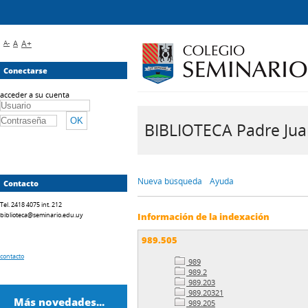
A-
A
A+
Conectarse
acceder a su cuenta
BIBLIOTECA Padre Juan 
Nueva búsqueda
Ayuda
Contacto
Tel. 2418 4075 int. 212
biblioteca@seminario.edu.uy
Información de la indexación
989.505
contacto
989
989.2
989.203
989.20321
Más novedades...
989.205