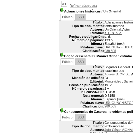
Refinar búsqueda
Aclaraciones históricas
/
Un Oriental
Público
ISBD
Título :
Aclaraciones histór
Tipo de documento:
texto impreso
Autores:
Un Oriental
, Autor
Editorial:
s. l. : s. n. e.
Fecha de publicación:
s. d.
Número de páginas:
133 p
Idioma :
Español (
spa
)
Palabras clave:
URUGUAY - HISTO
Clasificación:
989.505
Brigadier General D. Manuel Oribe
: estudio 
Público
ISBD
Título :
Brigadier General D
Tipo de documento:
texto impreso
Autores:
Aquiles B. ORIBE
, 
Mención de edición:
2a
Editorial:
Montevideo : Barre
Fecha de publicación:
1912
Número de páginas:
2 v
ISBN/ISSN/DL:
D 3158
Nota general:
D 3158
Idioma :
Español (
spa
)
Palabras clave:
URUGUAY-HISTORI
Clasificación:
989.505
Consecuencias de Caseros
: problemas polí
Público
ISBD
Título :
Consecuencias de Ca
Tipo de documento:
texto impreso
Autores:
Julio César VIGNA