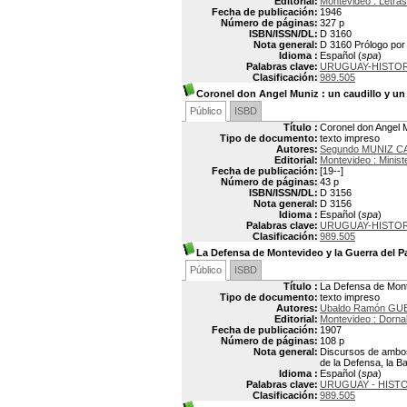
Editorial:
Montevideo : Letras
Fecha de publicación:
1946
Número de páginas:
327 p
ISBN/ISSN/DL:
D 3160
Nota general:
D 3160 Prólogo por
Idioma :
Español (
spa
)
Palabras clave:
URUGUAY-HISTORI
Clasificación:
989.505
Coronel don Angel Muniz
: un caudillo y un
Público
ISBD
Título :
Coronel don Angel M
Tipo de documento:
texto impreso
Autores:
Segundo MUNIZ 
Editorial:
Montevideo : Minist
Fecha de publicación:
[19--]
Número de páginas:
43 p
ISBN/ISSN/DL:
D 3156
Nota general:
D 3156
Idioma :
Español (
spa
)
Palabras clave:
URUGUAY-HISTORI
Clasificación:
989.505
La Defensa de Montevideo y la Guerra del 
Público
ISBD
Título :
La Defensa de Mont
Tipo de documento:
texto impreso
Autores:
Ubaldo Ramón G
Editorial:
Montevideo : Dorna
Fecha de publicación:
1907
Número de páginas:
108 p
Nota general:
Discursos de ambos 
de la Defensa, la B
Idioma :
Español (
spa
)
Palabras clave:
URUGUAY - HISTOR
Clasificación:
989.505