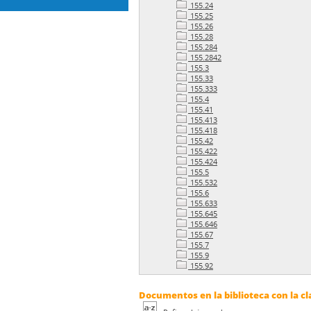
155.24
155.25
155.26
155.28
155.284
155.2842
155.3
155.33
155.333
155.4
155.41
155.413
155.418
155.42
155.422
155.424
155.5
155.532
155.6
155.633
155.645
155.646
155.67
155.7
155.9
155.92
Documentos en la biblioteca con la cl