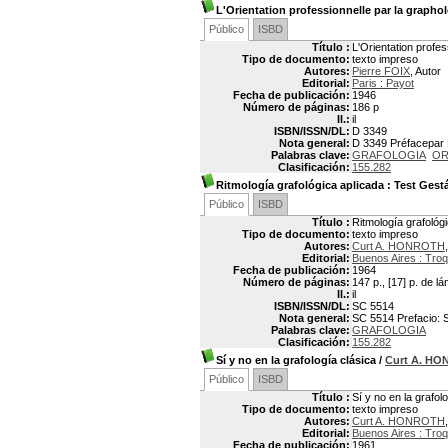
L'Orientation professionnelle par la grapho
Público
ISBD
Título :
L'Orientation profes
Tipo de documento:
texto impreso
Autores:
Pierre FOIX
, Autor
Editorial:
Paris : Payot
Fecha de publicación:
1946
Número de páginas:
186 p
Il.:
il
ISBN/ISSN/DL:
D 3349
Nota general:
D 3349 Préfacepar
Palabras clave:
GRAFOLOGIA
OR
Clasificación:
155.282
Ritmología grafológica aplicada
: Test Gestá
Público
ISBD
Título :
Ritmología grafológ
Tipo de documento:
texto impreso
Autores:
Curt A. HONROTH
Editorial:
Buenos Aires : Troq
Fecha de publicación:
1964
Número de páginas:
147 p., [17] p. de l
Il.:
il
ISBN/ISSN/DL:
SC 5514
Nota general:
SC 5514 Prefacio: S
Palabras clave:
GRAFOLOGIA
Clasificación:
155.282
Sí y no en la grafología clásica
/
Curt A. H
Público
ISBD
Título :
Sí y no en la grafol
Tipo de documento:
texto impreso
Autores:
Curt A. HONROTH
Editorial:
Buenos Aires : Troq
Fecha de publicación:
1961