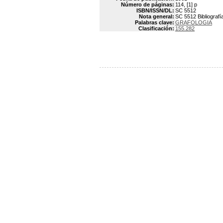
Número de páginas:
114, [1] p
ISBN/ISSN/DL:
SC 5512
Nota general:
SC 5512 Bibliografía
Palabras clave:
GRAFOLOGIA
Clasificación:
155.282