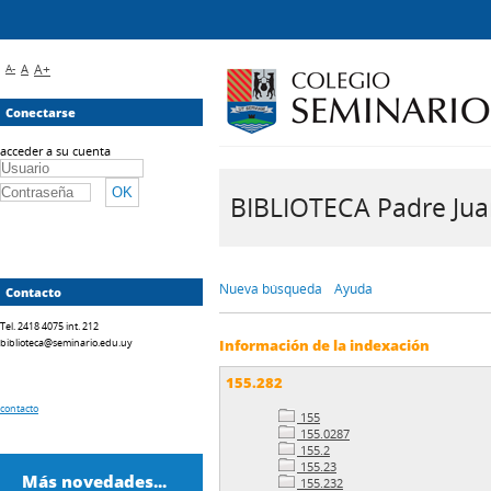
A-
A
A+
Conectarse
acceder a su cuenta
BIBLIOTECA Padre Juan 
Nueva búsqueda
Ayuda
Contacto
Tel. 2418 4075 int. 212
biblioteca@seminario.edu.uy
Información de la indexación
155.282
contacto
155
155.0287
155.2
155.23
Más novedades...
155.232