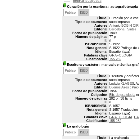
Refinar búsqueda
Curación por la escritura
: autografoterapia
Público
ISBD
Título :
Curación por la escr
Tipo de documento:
texto impreso
Autores:
Antonio BOBIN CI
Editorial:
Barcelona : Sintes
Fecha de publicación:
1949
Número de páginas:
77 p
Il.:
il
ISBN/ISSN/DL:
S 1922
Nota general:
S 1922 Prólogo de V
Idioma :
Español (
spa
)
Palabras clave:
GRAFOLOGIA
Clasificación:
155.282
Escritura y carácter
: manual de técnica graf
Público
ISBD
Título :
Escritura y carácte
Tipo de documento:
texto impreso
Autores:
Ludwig KLAGES
, A
Editorial:
Buenos Aires : Paid
Fecha de publicación:
1954
Colección:
Bib. de grafología
nu
Número de páginas:
292 p., 38 láms
Il.:
il
ISBN/ISSN/DL:
S 1657
Nota general:
S 1657 Traducción po
Idioma :
Español (
spa
)
Palabras clave:
GRAFOLOGIA
CA
Clasificación:
155.282
La grafología
Público
ISBD
Título :
La grafología