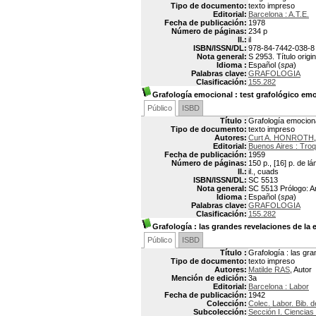
Tipo de documento:
texto impreso
Editorial:
Barcelona : A.T.E.
Fecha de publicación:
1978
Número de páginas:
234 p
Il.:
il
ISBN/ISSN/DL:
978-84-7442-038-8
Nota general:
S 2953. Título origi
Idioma :
Español (
spa
)
Palabras clave:
GRAFOLOGIA
Clasificación:
155.282
Grafología emocional
: test grafológico em
Público
ISBD
Título :
Grafología emociona
Tipo de documento:
texto impreso
Autores:
Curt A. HONROTH
Editorial:
Buenos Aires : Troq
Fecha de publicación:
1959
Número de páginas:
150 p., [16] p. de l
Il.:
il., cuads
ISBN/ISSN/DL:
SC 5513
Nota general:
SC 5513 Prólogo: Aní
Idioma :
Español (
spa
)
Palabras clave:
GRAFOLOGIA
Clasificación:
155.282
Grafología
: las grandes revelaciones de la e
Público
ISBD
Título :
Grafología : las gra
Tipo de documento:
texto impreso
Autores:
Matilde RAS
, Autor
Mención de edición:
3a
Editorial:
Barcelona : Labor
Fecha de publicación:
1942
Colección:
Colec. Labor. Bib. de
Subcolección:
Sección I. Ciencias 