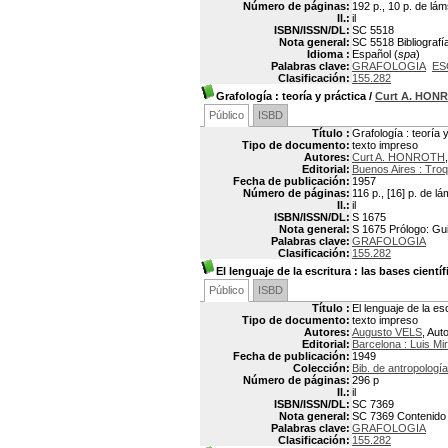
Número de páginas:
192 p., 10 p. de lá
Il.:
il
ISBN/ISSN/DL:
SC 5518
Nota general:
SC 5518 Bibliografía
Idioma :
Español (
spa
)
Palabras clave:
GRAFOLOGIA
ES
Clasificación:
155.282
Grafología
: teoría y práctica
/
Curt A. HON
Público
ISBD
Título :
Grafología : teoría 
Tipo de documento:
texto impreso
Autores:
Curt A. HONROTH
Editorial:
Buenos Aires : Troq
Fecha de publicación:
1957
Número de páginas:
116 p., [16] p. de l
Il.:
il
ISBN/ISSN/DL:
S 1675
Nota general:
S 1675 Prólogo: Gui
Palabras clave:
GRAFOLOGIA
Clasificación:
155.282
El lenguaje de la escritura
: las bases científ
Público
ISBD
Título :
El lenguaje de la esc
Tipo de documento:
texto impreso
Autores:
Augusto VELS
, Aut
Editorial:
Barcelona : Luis Mi
Fecha de publicación:
1949
Colección:
Bib. de antropologí
Número de páginas:
296 p
Il.:
il
ISBN/ISSN/DL:
SC 7369
Nota general:
SC 7369 Contenido p
Palabras clave:
GRAFOLOGIA
Clasificación:
155.282