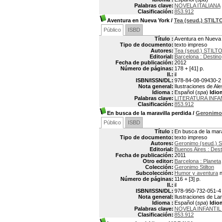
Palabras clave:
NOVELA ITALIANA
Clasificación:
853.912
Aventura en Nueva York
/
Tea (seud.) STILT
Público
ISBD
Título :
Aventura en Nueva
Tipo de documento:
texto impreso
Autores:
Tea (seud.) STILT
Editorial:
Barcelona : Destino
Fecha de publicación:
2012
Número de páginas:
178 + [41] p.
Il.:
il
ISBN/ISSN/DL:
978-84-08-09430-2
Nota general:
Ilustraciones de Al
Idioma :
Español (
spa
)
Idio
Palabras clave:
LITERATURA INFAN
Clasificación:
853.912
En busca de la maravilla perdida
/
Geronimo
Público
ISBD
Título :
En busca de la mara
Tipo de documento:
texto impreso
Autores:
Geronimo (seud.) 
Editorial:
Buenos Aires : Dest
Fecha de publicación:
2011
Otro editor:
Barcelona : Planeta
Colección:
Geronimo Stilton
Subcolección:
Humor y aventura
n
Número de páginas:
116 + [3] p.
Il.:
il
ISBN/ISSN/DL:
978-950-732-051-4
Nota general:
Ilustraciones de La
Idioma :
Español (
spa
)
Idio
Palabras clave:
NOVELA INFANTIL 
Clasificación:
853.912