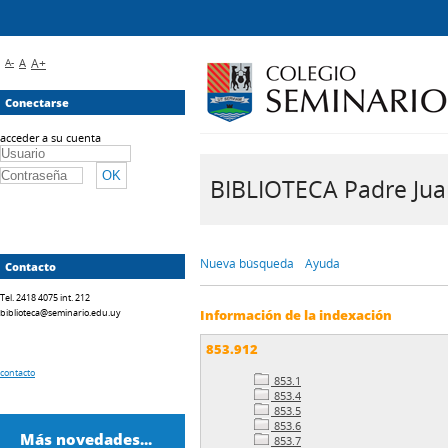
A-
A
A+
Conectarse
acceder a su cuenta
BIBLIOTECA Padre Juan 
Nueva búsqueda
Ayuda
Contacto
Tel. 2418 4075 int. 212
biblioteca@seminario.edu.uy
Información de la indexación
853.912
contacto
853.1
853.4
853.5
853.6
Más novedades...
853.7