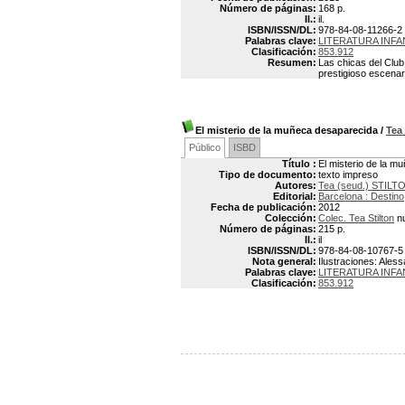
Número de páginas:
168 p.
Il.:
il.
ISBN/ISSN/DL:
978-84-08-11266-2
Palabras clave:
LITERATURA INFAN
Clasificación:
853.912
Resumen:
Las chicas del Club
prestigioso escenar
El misterio de la muñeca desaparecida
/
Tea
Público
ISBD
Título :
El misterio de la 
Tipo de documento:
texto impreso
Autores:
Tea (seud.) STILT
Editorial:
Barcelona : Destino
Fecha de publicación:
2012
Colección:
Colec. Tea Stilton
nu
Número de páginas:
215 p.
Il.:
il
ISBN/ISSN/DL:
978-84-08-10767-5
Nota general:
Ilustraciones: Aless
Palabras clave:
LITERATURA INFAN
Clasificación:
853.912