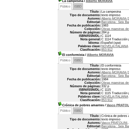
La campesina
/
Alberto MORAVIA
Público
ISBD
Título :
La campesina
Tipo de documento:
texto impreso
Autores:
Alberto MORAVIA (
Editorial:
Barcelona : Seix Ba
Fecha de publicación:
1983
Colección:
Obras maestras de 
Número de páginas:
284 p
ISBN/ISSN/DL:
C 1114
Nota general:
C 1114 Traducción p
Idioma :
Español (
spa
)
Palabras clave:
NOVELA ITALIANA
Clasificación:
853.912
El conformista
/
Alberto MORAVIA
Público
ISBD
Título :
El conformista
Tipo de documento:
texto impreso
Autores:
Alberto MORAVIA (
Editorial:
Barcelona : Seix Ba
Fecha de publicación:
1984
Colección:
Obras maestras de 
Número de páginas:
332 p
ISBN/ISSN/DL:
C 1115
Nota general:
C 1115 Traducción p
Palabras clave:
NOVELA ITALIANA
Clasificación:
853.912
Crónica de pobres amantes
/
Vasco PRATOL
Público
ISBD
Título :
Crónica de pobres
Tipo de documento:
texto impreso
Autores:
Vasco PRATOLINI
,
Editorial:
Barcelona : Seix Ba