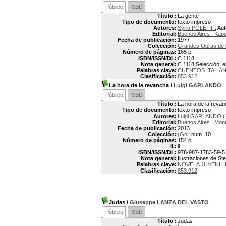
Público
ISBD
Título :
La gente
Tipo de documento:
texto impreso
Autores:
Syria POLETTI
, Au
Editorial:
Buenos Aires : Kap
Fecha de publicación:
1977
Colección:
Grandes Obras de la
Número de páginas:
165 p
ISBN/ISSN/DL:
C 1118
Nota general:
C 1118 Selección, e
Palabras clave:
CUENTOS ITALIA
Clasificación:
853.912
La hora de la revancha
/
Luigi GARLANDO
Público
ISBD
Título :
La hora de la reva
Tipo de documento:
texto impreso
Autores:
Luigi GARLANDO (
Editorial:
Buenos Aires : Mon
Fecha de publicación:
2013
Colección:
¡Gol!
num. 10
Número de páginas:
154 p.
Il.:
il
ISBN/ISSN/DL:
978-987-1783-59-5
Nota general:
Ilustraciones de Ste
Palabras clave:
NOVELA JUVENIL 
Clasificación:
853.912
Judas
/
Giuseppe LANZA DEL VASTO
Público
ISBD
Título :
Judas