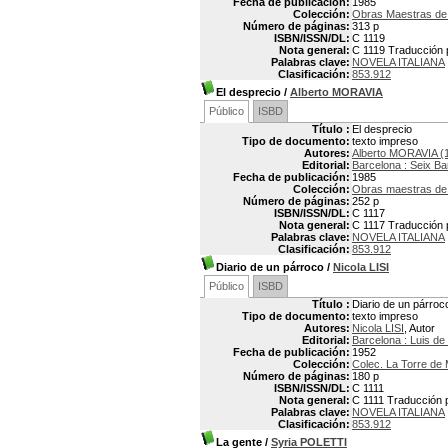
Fecha de publicación:
1985
Colección:
Obras Maestras de l
Número de páginas:
313 p
ISBN/ISSN/DL:
C 1119
Nota general:
C 1119 Traducción p
Palabras clave:
NOVELA ITALIANA
Clasificación:
853.912
El desprecio
/
Alberto MORAVIA
Público
ISBD
Título :
El desprecio
Tipo de documento:
texto impreso
Autores:
Alberto MORAVIA (
Editorial:
Barcelona : Seix Ba
Fecha de publicación:
1985
Colección:
Obras maestras de 
Número de páginas:
252 p
ISBN/ISSN/DL:
C 1117
Nota general:
C 1117 Traducción p
Palabras clave:
NOVELA ITALIANA
Clasificación:
853.912
Diario de un párroco
/
Nicola LISI
Público
ISBD
Título :
Diario de un párroc
Tipo de documento:
texto impreso
Autores:
Nicola LISI
, Autor
Editorial:
Barcelona : Luis de
Fecha de publicación:
1952
Colección:
Colec. La Torre de M
Número de páginas:
180 p
ISBN/ISSN/DL:
C 1111
Nota general:
C 1111 Traducción p
Palabras clave:
NOVELA ITALIANA
Clasificación:
853.912
La gente
/
Syria POLETTI