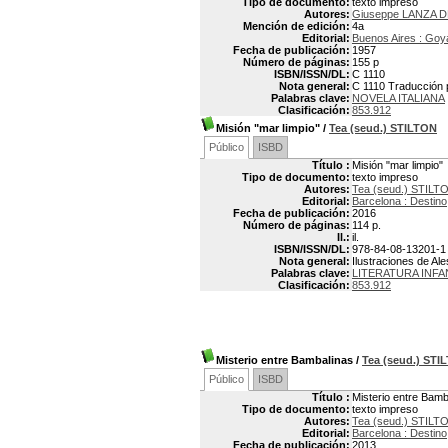
Tipo de documento:
texto impreso
Autores:
Giuseppe LANZA D
Mención de edición:
4a
Editorial:
Buenos Aires : Goy
Fecha de publicación:
1957
Número de páginas:
155 p
ISBN/ISSN/DL:
C 1110
Nota general:
C 1110 Traducción 
Palabras clave:
NOVELA ITALIANA
Clasificación:
853.912
Misión "mar limpio"
/
Tea (seud.) STILTON
Público
ISBD
Título :
Misión "mar limpio"
Tipo de documento:
texto impreso
Autores:
Tea (seud.) STILT
Editorial:
Barcelona : Destino
Fecha de publicación:
2016
Número de páginas:
114 p.
Il.:
il.
ISBN/ISSN/DL:
978-84-08-13201-1
Nota general:
Ilustraciones de Ale
Palabras clave:
LITERATURA INFAN
Clasificación:
853.912
Misterio entre Bambalinas
/
Tea (seud.) STI
Público
ISBD
Título :
Misterio entre Bamb
Tipo de documento:
texto impreso
Autores:
Tea (seud.) STILT
Editorial:
Barcelona : Destino
Fecha de publicación:
2013