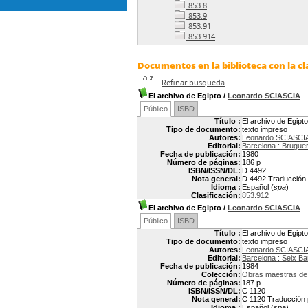
853.8
853.9
853.91
853.914
Documentos en la biblioteca con la cl
Refinar búsqueda
El archivo de Egipto
/
Leonardo SCIASCIA
Público
ISBD
Título :
El archivo de Egipto
Tipo de documento:
texto impreso
Autores:
Leonardo SCIASCIA
Editorial:
Barcelona : Brugue
Fecha de publicación:
1980
Número de páginas:
186 p
ISBN/ISSN/DL:
D 4492
Nota general:
D 4492 Traducción po
Idioma :
Español (
spa
)
Clasificación:
853.912
El archivo de Egipto
/
Leonardo SCIASCIA
Público
ISBD
Título :
El archivo de Egipto
Tipo de documento:
texto impreso
Autores:
Leonardo SCIASCIA
Editorial:
Barcelona : Seix Ba
Fecha de publicación:
1984
Colección:
Obras maestras de 
Número de páginas:
187 p
ISBN/ISSN/DL:
C 1120
Nota general:
C 1120 Traducción po
Idioma :
Español (
spa
)