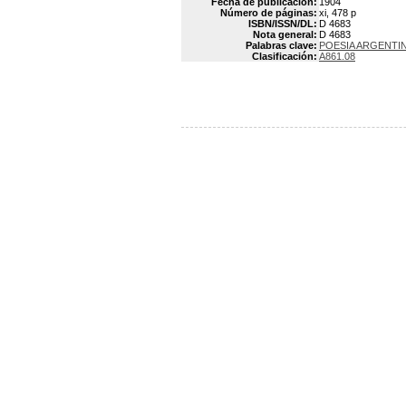
Fecha de publicación:
1904
Número de páginas:
xi, 478 p
ISBN/ISSN/DL:
D 4683
Nota general:
D 4683
Palabras clave:
POESIA ARGENTI
Clasificación:
A861.08