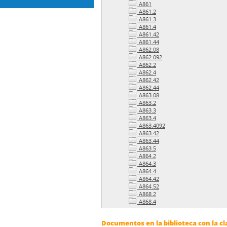
A861
A861.2
A861.3
A861.4
A861.42
A861.44
A862.08
A862.092
A862.2
A862.4
A862.42
A862.44
A863.08
A863.2
A863.3
A863.4
A863.4092
A863.42
A863.44
A863.5
A864.2
A864.3
A864.4
A864.42
A864.52
A868.2
A868.4
Documentos en la biblioteca con la cl