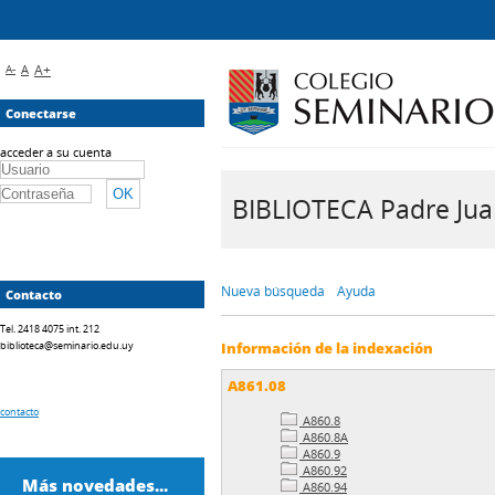
A-
A
A+
Conectarse
acceder a su cuenta
BIBLIOTECA Padre Juan 
Nueva búsqueda
Ayuda
Contacto
Tel. 2418 4075 int. 212
biblioteca@seminario.edu.uy
Información de la indexación
A861.08
contacto
A860.8
A860.8A
A860.9
A860.92
Más novedades...
A860.94