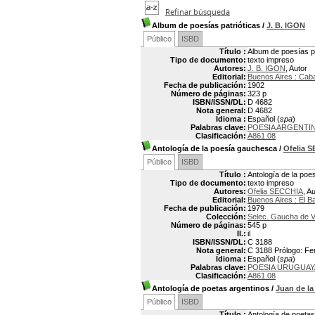
Refinar búsqueda
Album de poesías patrióticas
/
J. B. IGON
Público
ISBD
Título :
Album de poesías pa
Tipo de documento:
texto impreso
Autores:
J. B. IGON
, Autor
Editorial:
Buenos Aires : Cab
Fecha de publicación:
1902
Número de páginas:
323 p
ISBN/ISSN/DL:
D 4682
Nota general:
D 4682
Idioma :
Español (
spa
)
Palabras clave:
POESIA ARGENTI
Clasificación:
A861.08
Antología de la poesía gauchesca
/
Ofelia 
Público
ISBD
Título :
Antología de la po
Tipo de documento:
texto impreso
Autores:
Ofelia SECCHIA
, A
Editorial:
Buenos Aires : El B
Fecha de publicación:
1979
Colección:
Selec. Gaucha de Ve
Número de páginas:
545 p
Il.:
il
ISBN/ISSN/DL:
C 3188
Nota general:
C 3188 Prólogo: Fer
Idioma :
Español (
spa
)
Palabras clave:
POESIA URUGUAY
Clasificación:
A861.08
Antología de poetas argentinos
/
Juan de la
Público
ISBD
Título :
Antología de poetas