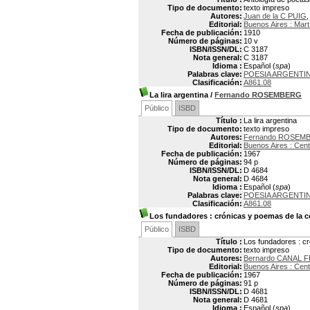
Tipo de documento:
texto impreso
Autores:
Juan de la C PUIG
,
Editorial:
Buenos Aires : Mart
Fecha de publicación:
1910
Número de páginas:
10 v
ISBN/ISSN/DL:
C 3187
Nota general:
C 3187
Idioma :
Español (
spa
)
Palabras clave:
POESIA ARGENTI
Clasificación:
A861.08
La lira argentina
/
Fernando ROSEMBERG
Público
ISBD
Título :
La lira argentina
Tipo de documento:
texto impreso
Autores:
Fernando ROSEM
Editorial:
Buenos Aires : Cent
Fecha de publicación:
1967
Número de páginas:
94 p
ISBN/ISSN/DL:
D 4684
Nota general:
D 4684
Idioma :
Español (
spa
)
Palabras clave:
POESIA ARGENTI
Clasificación:
A861.08
Los fundadores
: crónicas y poemas de la c
Público
ISBD
Título :
Los fundadores : cr
Tipo de documento:
texto impreso
Autores:
Bernardo CANAL F
Editorial:
Buenos Aires : Cent
Fecha de publicación:
1967
Número de páginas:
91 p
ISBN/ISSN/DL:
D 4681
Nota general:
D 4681
Idioma :
Español (
spa
)