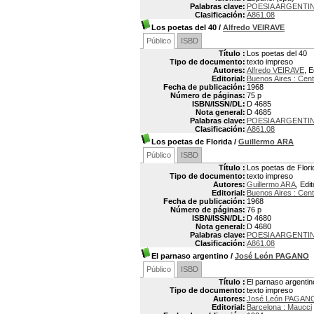
Palabras clave:
POESIA ARGENTI
Clasificación:
A861.08
Los poetas del 40
/
Alfredo VEIRAVE
Público
ISBD
Título :
Los poetas del 40
Tipo de documento:
texto impreso
Autores:
Alfredo VEIRAVE
, E
Editorial:
Buenos Aires : Cent
Fecha de publicación:
1968
Número de páginas:
75 p
ISBN/ISSN/DL:
D 4685
Nota general:
D 4685
Palabras clave:
POESIA ARGENTI
Clasificación:
A861.08
Los poetas de Florida
/
Guillermo ARA
Público
ISBD
Título :
Los poetas de Flori
Tipo de documento:
texto impreso
Autores:
Guillermo ARA
, Edit
Editorial:
Buenos Aires : Cent
Fecha de publicación:
1968
Número de páginas:
76 p
ISBN/ISSN/DL:
D 4680
Nota general:
D 4680
Palabras clave:
POESIA ARGENTI
Clasificación:
A861.08
El parnaso argentino
/
José León PAGANO
Público
ISBD
Título :
El parnaso argentin
Tipo de documento:
texto impreso
Autores:
José León PAGAN
Editorial:
Barcelona : Maucci