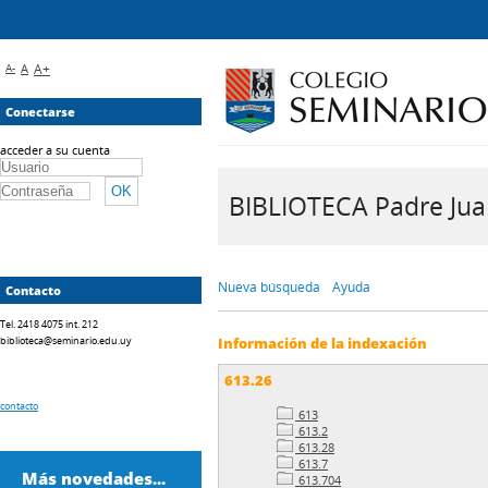
A-
A
A+
Conectarse
acceder a su cuenta
BIBLIOTECA Padre Juan 
Nueva búsqueda
Ayuda
Contacto
Tel. 2418 4075 int. 212
biblioteca@seminario.edu.uy
Información de la indexación
613.26
contacto
613
613.2
613.28
613.7
Más novedades...
613.704