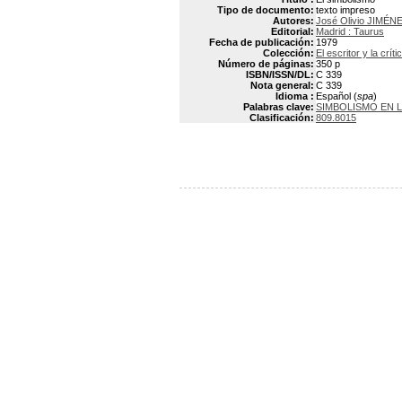
Tipo de documento:
texto impreso
Autores:
José Olivio JIMÉN
Editorial:
Madrid : Taurus
Fecha de publicación:
1979
Colección:
El escritor y la críti
Número de páginas:
350 p
ISBN/ISSN/DL:
C 339
Nota general:
C 339
Idioma :
Español (
spa
)
Palabras clave:
SIMBOLISMO EN L
Clasificación:
809.8015