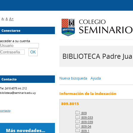
A-
A
A+
Conectarse
acceder a su cuenta
BIBLIOTECA Padre Juan 
Nueva búsqueda
Ayuda
Contacto
Tel. 2418 4075 int. 212
biblioteca@seminario.edu.uy
Información de la indexación
809.8015
contacto
809
809.033
809.039
809.04
Más novedades...
809.1