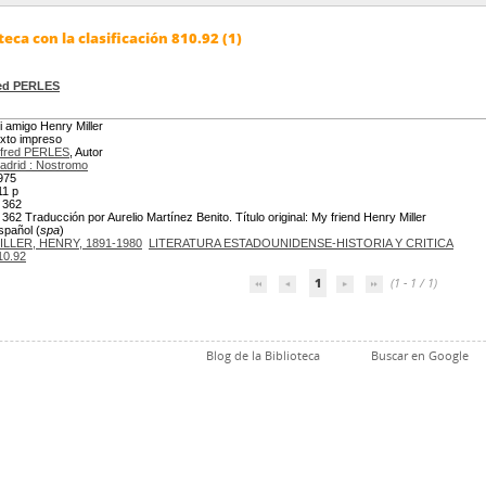
eca con la clasificación 810.92 (1)
red PERLES
i amigo Henry Miller
exto impreso
lfred PERLES
, Autor
adrid : Nostromo
975
11 p
 362
 362 Traducción por Aurelio Martínez Benito. Título original: My friend Henry Miller
spañol (
spa
)
ILLER, HENRY, 1891-1980
LITERATURA ESTADOUNIDENSE-HISTORIA Y CRITICA
10.92
1
(1 - 1 / 1)
Blog de la Biblioteca
Buscar en Google