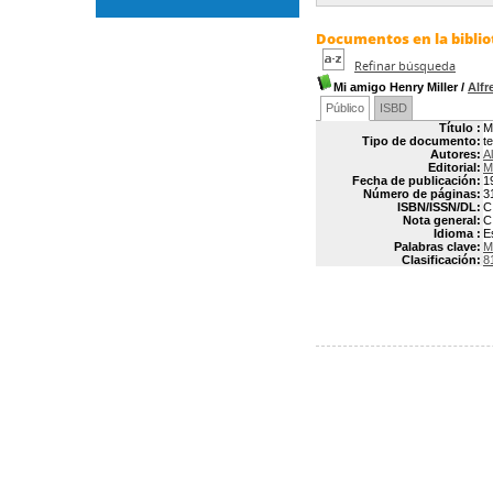
Documentos en la bibliot
Refinar búsqueda
Mi amigo Henry Miller
/
Alf
Público
ISBD
Título :
M
Tipo de documento:
t
Autores:
A
Editorial:
M
Fecha de publicación:
1
Número de páginas:
3
ISBN/ISSN/DL:
C
Nota general:
C
Idioma :
E
Palabras clave:
M
Clasificación:
8