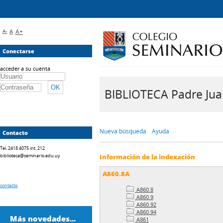
A-
A
A+
Conectarse
acceder a su cuenta
BIBLIOTECA Padre Juan 
Nueva búsqueda
Ayuda
Contacto
Tel. 2418 4075 int. 212
biblioteca@seminario.edu.uy
Información de la indexación
A860.8A
contacto
A860.8
A860.9
A860.92
A860.94
Más novedades...
A861