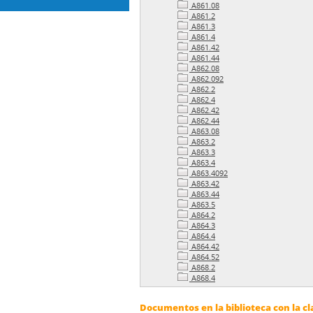
A861.08
A861.2
A861.3
A861.4
A861.42
A861.44
A862.08
A862.092
A862.2
A862.4
A862.42
A862.44
A863.08
A863.2
A863.3
A863.4
A863.4092
A863.42
A863.44
A863.5
A864.2
A864.3
A864.4
A864.42
A864.52
A868.2
A868.4
Documentos en la biblioteca con la cl