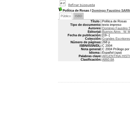
Refinar búsqueda
Política de Rosas
/
Domingo Faustino SAR
Público
ISBD
Título :
Política de Rosas
Tipo de documento:
texto impreso
Autores:
Domingo Faustino
Editorial:
Buenos Aires : W. 
Fecha de publicación:
[19--]
Colección:
Grandes Escritores
Número de páginas:
268 p
ISBN/ISSN/DL:
C 2004
Nota general:
C 2004 Prólogo por 
Idioma :
Español (
spa
)
Palabras clave:
ARGENTINA-HIST
Clasificación:
A860.8A