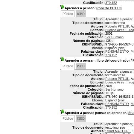
Clasificación:
370.152
Aprender a pensar
/
Roberto PITLUK
Público
ISBD
Título :
Aprender a pensar
Tipo de documento:
texto impreso
Autores:
Roberto PITLUK
, A
Editorial:
Buenos Aires : Troq
Fecha de publicación:
2001
Colección:
Ser Humano
Número de páginas:
138 p.
ISBN/ISSN/DL:
978-950-16-5324-3
Idioma :
Español (
spa
)
Palabras clave:
PENSAMIENTO
M
Clasificación:
370.152
Aprender a pensar
: libro del coordinador
/
Público
ISBD
Título :
Aprender a pensar :
Tipo de documento:
texto impreso
Autores:
Roberto PITLUK
, A
Editorial:
Buenos Aires : Troq
Fecha de publicación:
2001
Colección:
Ser Humano
Número de páginas:
110 p.
ISBN/ISSN/DL:
978-950-16-5331-1
Idioma :
Español (
spa
)
Palabras clave:
PENSAMIENTO
M
Clasificación:
370.152
Aprender a pensar, pensar en aprender
/
St
Público
ISBD
Título :
Aprender a pensar,
Tipo de documento:
texto impreso
Autores:
Stuart MACLURE
, 