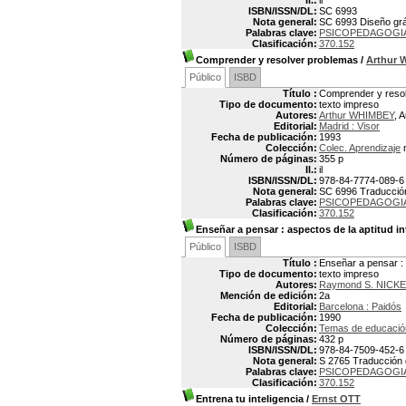
Il.:
il
ISBN/ISSN/DL:
SC 6993
Nota general:
SC 6993 Diseño gráf
Palabras clave:
PSICOPEDAGOGI
Clasificación:
370.152
Comprender y resolver problemas
/
Arthur
Público
ISBD
Título :
Comprender y reso
Tipo de documento:
texto impreso
Autores:
Arthur WHIMBEY
, 
Editorial:
Madrid : Visor
Fecha de publicación:
1993
Colección:
Colec. Aprendizaje
n
Número de páginas:
355 p
Il.:
il
ISBN/ISSN/DL:
978-84-7774-089-6
Nota general:
SC 6996 Traducción
Palabras clave:
PSICOPEDAGOGI
Clasificación:
370.152
Enseñar a pensar
: aspectos de la aptitud in
Público
ISBD
Título :
Enseñar a pensar : a
Tipo de documento:
texto impreso
Autores:
Raymond S. NICK
Mención de edición:
2a
Editorial:
Barcelona : Paidós
Fecha de publicación:
1990
Colección:
Temas de educació
Número de páginas:
432 p
ISBN/ISSN/DL:
978-84-7509-452-6
Nota general:
S 2765 Traducción de
Palabras clave:
PSICOPEDAGOGI
Clasificación:
370.152
Entrena tu inteligencia
/
Ernst OTT