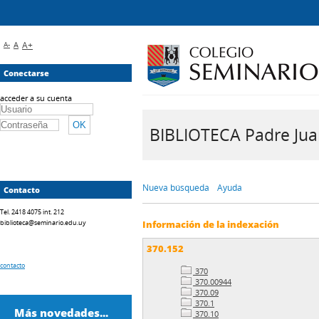
A-
A
A+
Conectarse
acceder a su cuenta
BIBLIOTECA Padre Juan 
Nueva búsqueda
Ayuda
Contacto
Tel. 2418 4075 int. 212
biblioteca@seminario.edu.uy
Información de la indexación
370.152
contacto
370
370.00944
370.09
370.1
Más novedades...
370.10