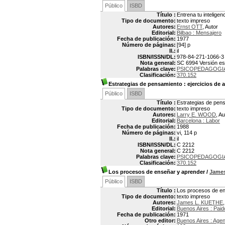
Público
ISBD
Título :
Entrena tu inteligen
Tipo de documento:
texto impreso
Autores:
Ernst OTT
, Autor
Editorial:
Bilbao : Mensajero
Fecha de publicación:
1977
Número de páginas:
[94] p
Il.:
il
ISBN/ISSN/DL:
978-84-271-1066-3
Nota general:
SC 6994 Versión esp
Palabras clave:
PSICOPEDAGOGI
Clasificación:
370.152
Estrategias de pensamiento
: ejercicios de 
Público
ISBD
Título :
Estrategias de pens
Tipo de documento:
texto impreso
Autores:
Larry E. WOOD
, Au
Editorial:
Barcelona : Labor
Fecha de publicación:
1988
Número de páginas:
vi, 114 p
Il.:
il
ISBN/ISSN/DL:
C 2212
Nota general:
C 2212
Palabras clave:
PSICOPEDAGOGI
Clasificación:
370.152
Los procesos de enseñar y aprender
/
Jame
Público
ISBD
Título :
Los procesos de en
Tipo de documento:
texto impreso
Autores:
James L. KUETHE
Editorial:
Buenos Aires : Paid
Fecha de publicación:
1971
Otro editor:
Buenos Aires : Agen