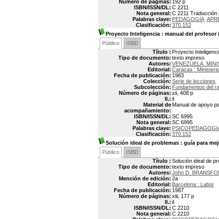
Número de páginas:
192 p
ISBN/ISSN/DL:
C 2211
Nota general:
C 2211 Traducción p
Palabras clave:
PEDAGOGIA
APR
Clasificación:
370.152
Proyecto Inteligencia
: manual del profesor
Público
ISBD
Título :
Proyecto Inteligenci
Tipo de documento:
texto impreso
Autores:
VENEZUELA. MIN
Editorial:
Caracas : Ministeri
Fecha de publicación:
1983
Colección:
Serie de lecciones
Subcolección:
Fundamentos del r
Número de páginas:
xii, 408 p
Il.:
il
Material de
Manual de apoyo par
acompañamiento:
ISBN/ISSN/DL:
SC 6995
Nota general:
SC 6995
Palabras clave:
PSICOPEDAGOGI
Clasificación:
370.152
Solución ideal de problemas
: guía para mej
Público
ISBD
Título :
Solución ideal de p
Tipo de documento:
texto impreso
Autores:
John D. BRANSF
Mención de edición:
2a
Editorial:
Barcelona : Labor
Fecha de publicación:
1987
Número de páginas:
xiii, 177 p
Il.:
il
ISBN/ISSN/DL:
C 2210
Nota general:
C 2210