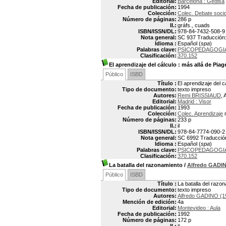
Editorial:
Barcelona : Gedisa
Fecha de publicación:
1994
Colección:
Colec. Debate socio
Número de páginas:
286 p
Il.:
gráfs., cuads
ISBN/ISSN/DL:
978-84-7432-508-9
Nota general:
SC 937 Traducción: D
Idioma :
Español (
spa
)
Palabras clave:
PSICOPEDAGOGI
Clasificación:
370.152
El aprendizaje del cálculo
: más allá de Piage
Público
ISBD
Título :
El aprendizaje del c
Tipo de documento:
texto impreso
Autores:
Remi BRISSIAUD
, 
Editorial:
Madrid : Visor
Fecha de publicación:
1993
Colección:
Colec. Aprendizaje
n
Número de páginas:
233 p
Il.:
il
ISBN/ISSN/DL:
978-84-7774-090-2
Nota general:
SC 6992 Traducción:
Idioma :
Español (
spa
)
Palabras clave:
PSICOPEDAGOGI
Clasificación:
370.152
La batalla del razonamiento
/
Alfredo GADI
Público
ISBD
Título :
La batalla del razo
Tipo de documento:
texto impreso
Autores:
Alfredo GADINO (1
Mención de edición:
4a
Editorial:
Montevideo : Aula
Fecha de publicación:
1992
Número de páginas:
172 p