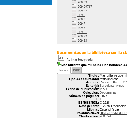
909.09
909.09767
909.27
909.5
909.6
909.7
909.8
909.81
909.82
909.83
Documentos en la biblioteca con la cl
Refinar búsqueda
Más brillante que mil soles
: los hombres del
Público
ISBD
Título :
Más brillante que mi
Tipo de documento:
texto impreso
Autores:
Robert JUNGK (19
Editorial:
Barcelona : Argos
Fecha de publicación:
1959
Colección:
Documenta
Número de páginas:
315 p
Il.:
il
ISBN/ISSN/DL:
C 2228
Nota general:
C 2228 Traducción p
Idioma :
Español (
spa
)
Palabras clave:
HISTORIA MODER
Clasificación:
909.824