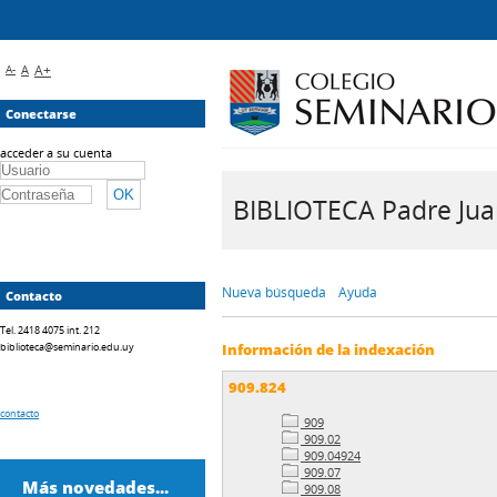
A-
A
A+
Conectarse
acceder a su cuenta
BIBLIOTECA Padre Juan 
Nueva búsqueda
Ayuda
Contacto
Tel. 2418 4075 int. 212
biblioteca@seminario.edu.uy
Información de la indexación
909.824
contacto
909
909.02
909.04924
909.07
Más novedades...
909.08