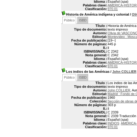
Idioma :
Español (
spa
)
Palabras clave:
AMERICA-HISTOR
Clasificación:
970.01
Historia de América indígena y colonial
/
Ol
Público
ISBD
Título :
Historia de América 
Tipo de documento:
texto impreso
Autores:
Olivia de VASCO
Editorial:
Montevideo : Mosc
Fecha de publicación:
[19--]
Número de páginas:
445 p
Il.:
il
ISBN/ISSN/DL:
C 2342
Nota general:
C 2342
Idioma :
Español (
spa
)
Palabras clave:
AMERICA-HISTOR
Clasificación:
970.01
Los indios de las Américas
/
John COLLIER
Público
ISBD
Título :
Los indios de las A
Tipo de documento:
texto impreso
Autores:
John COLLIER
, Au
Editorial:
Madrid : Fondo de 
Fecha de publicación:
1960
Colección:
Sección de obras d
Número de páginas:
303 p
Il.:
il
ISBN/ISSN/DL:
C 2339
Nota general:
C 2339 Traducción p
Idioma :
Español (
spa
)
Palabras clave:
INDIOS
AMERICA-
Clasificación:
970.01