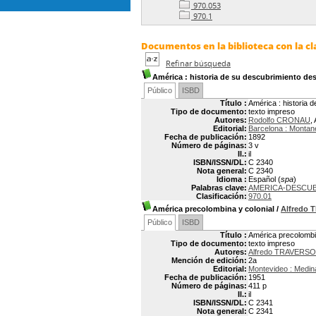
970.053
970.1
Documentos en la biblioteca con la cla
Refinar búsqueda
América
: historia de su descubrimiento de
Público
ISBD
Título :
América : historia 
Tipo de documento:
texto impreso
Autores:
Rodolfo CRONAU
,
Editorial:
Barcelona : Montan
Fecha de publicación:
1892
Número de páginas:
3 v
Il.:
il
ISBN/ISSN/DL:
C 2340
Nota general:
C 2340
Idioma :
Español (
spa
)
Palabras clave:
AMERICA-DESCUB
Clasificación:
970.01
América precolombina y colonial
/
Alfredo
Público
ISBD
Título :
América precolombin
Tipo de documento:
texto impreso
Autores:
Alfredo TRAVERSO
Mención de edición:
2a
Editorial:
Montevideo : Medin
Fecha de publicación:
1951
Número de páginas:
411 p
Il.:
il
ISBN/ISSN/DL:
C 2341
Nota general:
C 2341