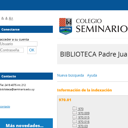
A-
A
A+
Conectarse
acceder a su cuenta
BIBLIOTECA Padre Juan 
Nueva búsqueda
Ayuda
Contacto
Tel. 2418 4075 int. 212
biblioteca@seminario.edu.uy
Información de la indexación
970.01
contacto
970
970.009
970.015
970.016
Más novedades...
970.03