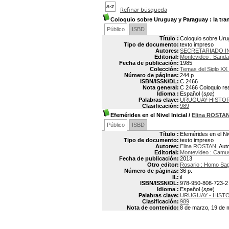
Refinar búsqueda
Coloquio sobre Uruguay y Paraguay
: la tr
Público
ISBD
Título :
Coloquio sobre Urug
Tipo de documento:
texto impreso
Autores:
SECRETARIADO I
Editorial:
Montevideo : Banda
Fecha de publicación:
1985
Colección:
Temas del Siglo XX 
Número de páginas:
244 p
ISBN/ISSN/DL:
C 2466
Nota general:
C 2466 Coloquio rea
Idioma :
Español (
spa
)
Palabras clave:
URUGUAY-HISTORI
Clasificación:
989
Efemérides en el Nivel Inicial
/
Elina ROSTA
Público
ISBD
Título :
Efemérides en el Niv
Tipo de documento:
texto impreso
Autores:
Elina ROSTAN
, Aut
Editorial:
Montevideo : Camu
Fecha de publicación:
2013
Otro editor:
Rosario : Homo Sa
Número de páginas:
36 p.
Il.:
il
ISBN/ISSN/DL:
978-950-808-723-2
Idioma :
Español (
spa
)
Palabras clave:
URUGUAY - HIST
Clasificación:
989
Nota de contenido:
8 de marzo, 19 de m