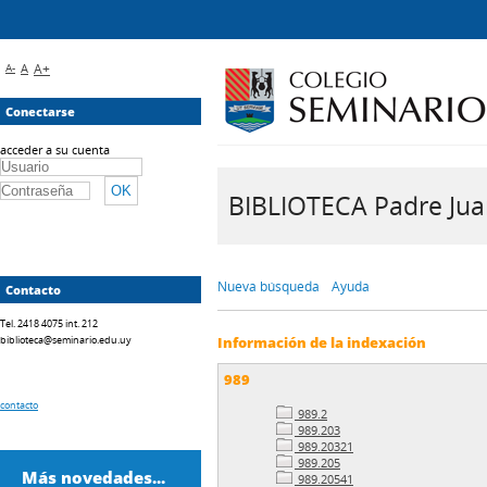
A-
A
A+
Conectarse
acceder a su cuenta
BIBLIOTECA Padre Juan 
Nueva búsqueda
Ayuda
Contacto
Tel. 2418 4075 int. 212
biblioteca@seminario.edu.uy
Información de la indexación
989
contacto
989.2
989.203
989.20321
989.205
Más novedades...
989.20541