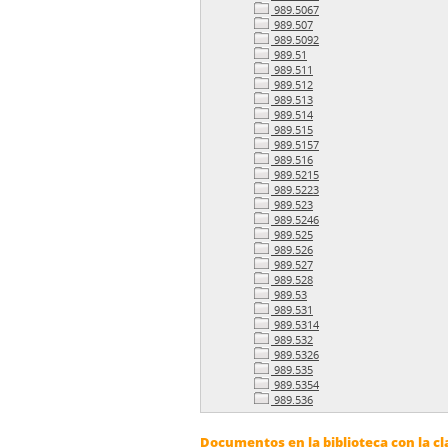
989.5067
989.507
989.5092
989.51
989.511
989.512
989.513
989.514
989.515
989.5157
989.516
989.5215
989.5223
989.523
989.5246
989.525
989.526
989.527
989.528
989.53
989.531
989.5314
989.532
989.5326
989.535
989.5354
989.536
Documentos en la biblioteca con la cla