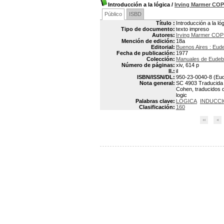
Introducción a la lógica
/
Irving Marmer COP
Público
ISBD
Título :
Introducción a la ló
Tipo de documento:
texto impreso
Autores:
Irving Marmer COP
Mención de edición:
18a
Editorial:
Buenos Aires : Eud
Fecha de publicación:
1977
Colección:
Manuales de Eude
Número de páginas:
xiv, 614 p
Il.:
il
ISBN/ISSN/DL:
950-23-0040-8 (Eud
Nota general:
SC 4903 Traducida de
Cohen, traducidos de
logic
Palabras clave:
LOGICA
INDUCCI
Clasificación:
160