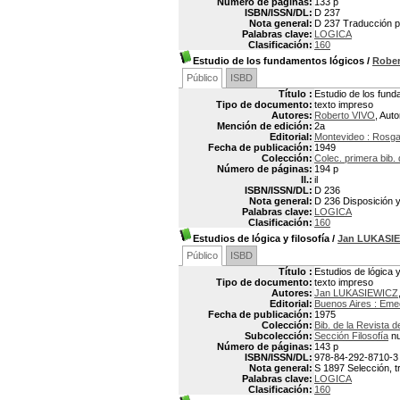
Número de páginas:
133 p
ISBN/ISSN/DL:
D 237
Nota general:
D 237 Traducción po
Palabras clave:
LOGICA
Clasificación:
160
Estudio de los fundamentos lógicos
/
Rober
Público
ISBD
Título :
Estudio de los fund
Tipo de documento:
texto impreso
Autores:
Roberto VIVO
, Auto
Mención de edición:
2a
Editorial:
Montevideo : Rosga
Fecha de publicación:
1949
Colección:
Colec. primera bib. 
Número de páginas:
194 p
Il.:
il
ISBN/ISSN/DL:
D 236
Nota general:
D 236 Disposición 
Palabras clave:
LOGICA
Clasificación:
160
Estudios de lógica y filosofía
/
Jan LUKASI
Público
ISBD
Título :
Estudios de lógica y 
Tipo de documento:
texto impreso
Autores:
Jan LUKASIEWICZ
Editorial:
Buenos Aires : Em
Fecha de publicación:
1975
Colección:
Bib. de la Revista 
Subcolección:
Sección Filosofía
nu
Número de páginas:
143 p
ISBN/ISSN/DL:
978-84-292-8710-3
Nota general:
S 1897 Selección, t
Palabras clave:
LOGICA
Clasificación:
160