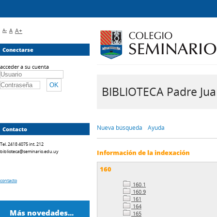
A-
A
A+
Conectarse
acceder a su cuenta
BIBLIOTECA Padre Juan 
Nueva búsqueda
Ayuda
Contacto
Tel. 2418 4075 int. 212
biblioteca@seminario.edu.uy
Información de la indexación
160
contacto
160.1
160.9
161
164
Más novedades...
165