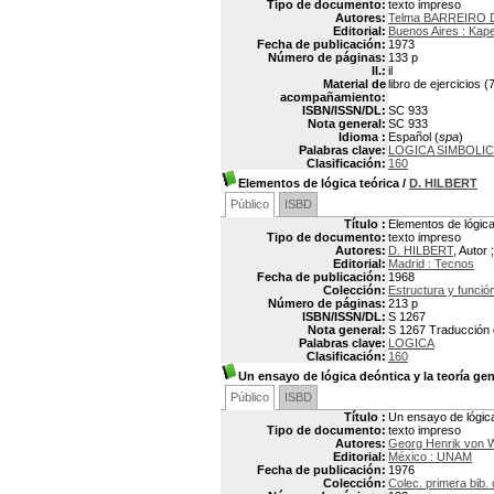
Tipo de documento:
texto impreso
Autores:
Telma BARREIRO
Editorial:
Buenos Aires : Kap
Fecha de publicación:
1973
Número de páginas:
133 p
Il.:
il
Material de
libro de ejercicios (
acompañamiento:
ISBN/ISSN/DL:
SC 933
Nota general:
SC 933
Idioma :
Español (
spa
)
Palabras clave:
LOGICA SIMBOLI
Clasificación:
160
Elementos de lógica teórica
/
D. HILBERT
Público
ISBD
Título :
Elementos de lógica
Tipo de documento:
texto impreso
Autores:
D. HILBERT
, Autor 
Editorial:
Madrid : Tecnos
Fecha de publicación:
1968
Colección:
Estructura y función
Número de páginas:
213 p
ISBN/ISSN/DL:
S 1267
Nota general:
S 1267 Traducción d
Palabras clave:
LOGICA
Clasificación:
160
Un ensayo de lógica deóntica y la teoría gen
Público
ISBD
Título :
Un ensayo de lógica 
Tipo de documento:
texto impreso
Autores:
Georg Henrik von
Editorial:
México : UNAM
Fecha de publicación:
1976
Colección:
Colec. primera bib. 