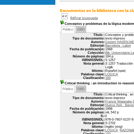
Documentos en la biblioteca con la cla
Refinar búsqueda
Conceptos y problemas de la lógica moder
Público
ISBD
Título :
Conceptos y proble
Tipo de documento:
texto impreso
Autores:
Gisbert HASENJA
Editorial:
Barcelona : Labor
Fecha de publicación:
1968
Colección:
Bib. Universitaria L
Número de páginas:
184 p
ISBN/ISSN/DL:
S 1257
Nota general:
S 1257 Traducción d
Logik
Idioma :
Español (
spa
)
Palabras clave:
LOGICA
Clasificación:
160
Critical thinking
: an introduction to reason
Público
ISBD
Título :
Critical thinking : a
Tipo de documento:
texto impreso
Autores:
Francis Watanabe
Editorial:
Nueva York : Barne
Fecha de publicación:
1996
Número de páginas:
xiii, 542 p
Il.:
il
ISBN/ISSN/DL:
978-0-7607-0137-9
Nota general:
S 2702
Idioma :
Inglés (
eng
)
Palabras clave:
LOGICA
RAZONA
Clasificación:
160