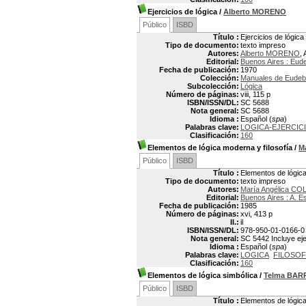
Ejercicios de lógica
/
Alberto MORENO
Público
ISBD
Título :
Ejercicios de lógica
Tipo de documento:
texto impreso
Autores:
Alberto MORENO
, 
Editorial:
Buenos Aires : Eud
Fecha de publicación:
1970
Colección:
Manuales de Eude
Subcolección:
Lógica
Número de páginas:
viii, 115 p
ISBN/ISSN/DL:
SC 5688
Nota general:
SC 5688
Idioma :
Español (
spa
)
Palabras clave:
LOGICA-EJERCIC
Clasificación:
160
Elementos de lógica moderna y filosofía
/
M
Público
ISBD
Título :
Elementos de lógica
Tipo de documento:
texto impreso
Autores:
María Angélica C
Editorial:
Buenos Aires : A. E
Fecha de publicación:
1985
Número de páginas:
xvi, 413 p
Il.:
il
ISBN/ISSN/DL:
978-950-01-0166-0
Nota general:
SC 5442 Incluye ejer
Idioma :
Español (
spa
)
Palabras clave:
LOGICA
FILOSOF
Clasificación:
160
Elementos de lógica simbólica
/
Telma BAR
Público
ISBD
Título :
Elementos de lógica