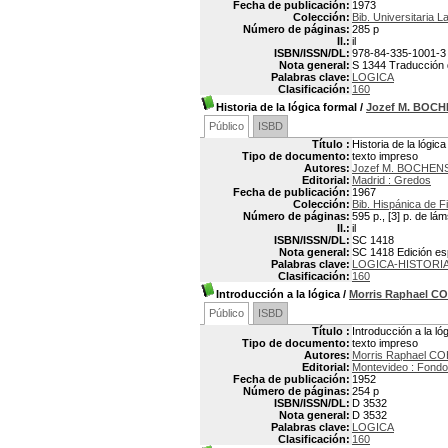
Fecha de publicación:
1973
Colección:
Bib. Universitaria L
Número de páginas:
285 p
Il.:
il
ISBN/ISSN/DL:
978-84-335-1001-3
Nota general:
S 1344 Traducción d
Palabras clave:
LOGICA
Clasificación:
160
Historia de la lógica formal
/
Jozef M. BOCH
Público
ISBD
Título :
Historia de la lógica
Tipo de documento:
texto impreso
Autores:
Jozef M. BOCHEN
Editorial:
Madrid : Gredos
Fecha de publicación:
1967
Colección:
Bib. Hispánica de Fi
Número de páginas:
595 p., [3] p. de lá
Il.:
il
ISBN/ISSN/DL:
SC 1418
Nota general:
SC 1418 Edición espa
Palabras clave:
LOGICA-HISTORI
Clasificación:
160
Introducción a la lógica
/
Morris Raphael C
Público
ISBD
Título :
Introducción a la ló
Tipo de documento:
texto impreso
Autores:
Morris Raphael CO
Editorial:
Montevideo : Fondo
Fecha de publicación:
1952
Número de páginas:
254 p
ISBN/ISSN/DL:
D 3532
Nota general:
D 3532
Palabras clave:
LOGICA
Clasificación:
160