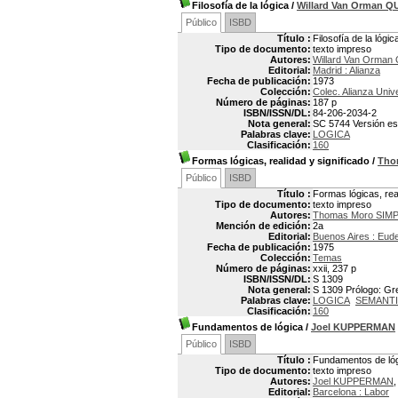
Filosofía de la lógica
/
Willard Van Orman Q
Público
ISBD
Título :
Filosofía de la lógic
Tipo de documento:
texto impreso
Autores:
Willard Van Orman
Editorial:
Madrid : Alianza
Fecha de publicación:
1973
Colección:
Colec. Alianza Univ
Número de páginas:
187 p
ISBN/ISSN/DL:
84-206-2034-2
Nota general:
SC 5744 Versión espa
Palabras clave:
LOGICA
Clasificación:
160
Formas lógicas, realidad y significado
/
Tho
Público
ISBD
Título :
Formas lógicas, real
Tipo de documento:
texto impreso
Autores:
Thomas Moro SIM
Mención de edición:
2a
Editorial:
Buenos Aires : Eud
Fecha de publicación:
1975
Colección:
Temas
Número de páginas:
xxii, 237 p
ISBN/ISSN/DL:
S 1309
Nota general:
S 1309 Prólogo: Gre
Palabras clave:
LOGICA
SEMANTI
Clasificación:
160
Fundamentos de lógica
/
Joel KUPPERMAN
Público
ISBD
Título :
Fundamentos de ló
Tipo de documento:
texto impreso
Autores:
Joel KUPPERMAN
,
Editorial:
Barcelona : Labor