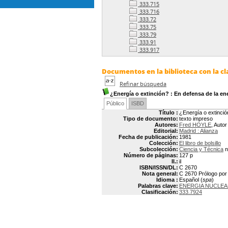
333.715
333.716
333.72
333.75
333.79
333.91
333.917
Documentos en la biblioteca con la cl
Refinar búsqueda
¿Energía o extinción?
: En defensa de la en
Público
ISBD
Título :
¿Energía o extinció
Tipo de documento:
texto impreso
Autores:
Fred HOYLE
, Autor
Editorial:
Madrid : Alianza
Fecha de publicación:
1981
Colección:
El libro de bolsillo
Subcolección:
Ciencia y Técnica
n
Número de páginas:
127 p
Il.:
il
ISBN/ISSN/DL:
C 2670
Nota general:
C 2670 Prólogo por A
Idioma :
Español (
spa
)
Palabras clave:
ENERGIA NUCLE
Clasificación:
333.7924