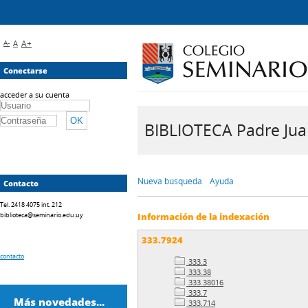
A-
A
A+
Conectarse
acceder a su cuenta
BIBLIOTECA Padre Juan 
Nueva búsqueda
Ayuda
Contacto
Tel. 2418 4075 int. 212
biblioteca@seminario.edu.uy
Información de la indexación
333.7924
contacto
333.3
333.38
333.38016
333.7
Más novedades...
333.714