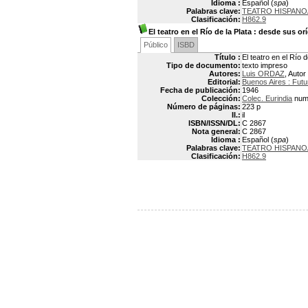
Idioma :
Español (
spa
)
Palabras clave:
TEATRO HISPANO
Clasificación:
H862.9
El teatro en el Río de la Plata
: desde sus or
Público
ISBD
Título :
El teatro en el Río 
Tipo de documento:
texto impreso
Autores:
Luis ORDAZ
, Autor
Editorial:
Buenos Aires : Futu
Fecha de publicación:
1946
Colección:
Colec. Eurindia
num
Número de páginas:
223 p
Il.:
il
ISBN/ISSN/DL:
C 2867
Nota general:
C 2867
Idioma :
Español (
spa
)
Palabras clave:
TEATRO HISPANO
Clasificación:
H862.9