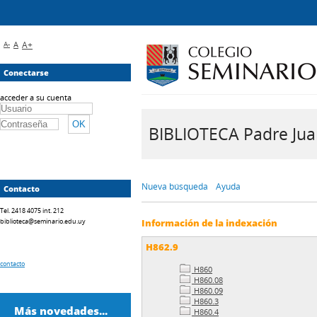
A-
A
A+
Conectarse
acceder a su cuenta
BIBLIOTECA Padre Juan 
Nueva búsqueda
Ayuda
Contacto
Tel. 2418 4075 int. 212
biblioteca@seminario.edu.uy
Información de la indexación
H862.9
contacto
H860
H860.08
H860.09
H860.3
Más novedades...
H860.4