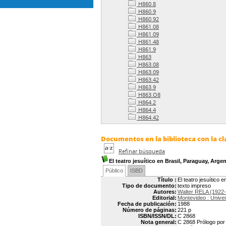
H860.8
H860.9
H860.92
H861.08
H861.09
H861.48
H861.9
H863
H863.08
H863.09
H863.42
H863.9
H863.O8
H864.2
H864.4
H864.42
Documentos en la biblioteca con la cl
Refinar búsqueda
El teatro jesuítico en Brasil, Paraguay, Arge
Público
ISBD
Título :
El teatro jesuítico e
Tipo de documento:
texto impreso
Autores:
Walter RELA (1922
Editorial:
Montevideo : Univer
Fecha de publicación:
1988
Número de páginas:
221 p
ISBN/ISSN/DL:
C 2868
Nota general:
C 2868 Prólogo por