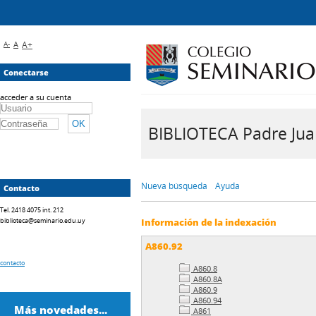
A-
A
A+
Conectarse
acceder a su cuenta
BIBLIOTECA Padre Juan 
Nueva búsqueda
Ayuda
Contacto
Tel. 2418 4075 int. 212
biblioteca@seminario.edu.uy
Información de la indexación
A860.92
contacto
A860.8
A860.8A
A860.9
A860.94
Más novedades...
A861