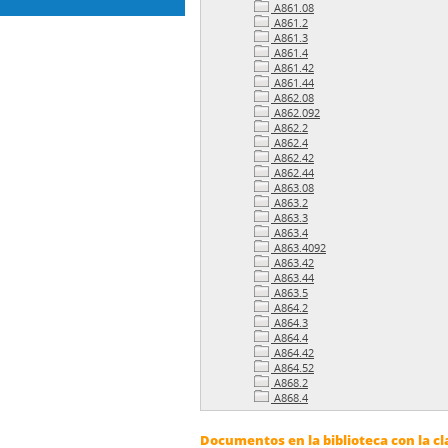
A861.08
A861.2
A861.3
A861.4
A861.42
A861.44
A862.08
A862.092
A862.2
A862.4
A862.42
A862.44
A863.08
A863.2
A863.3
A863.4
A863.4092
A863.42
A863.44
A863.5
A864.2
A864.3
A864.4
A864.42
A864.52
A868.2
A868.4
Documentos en la biblioteca con la cl