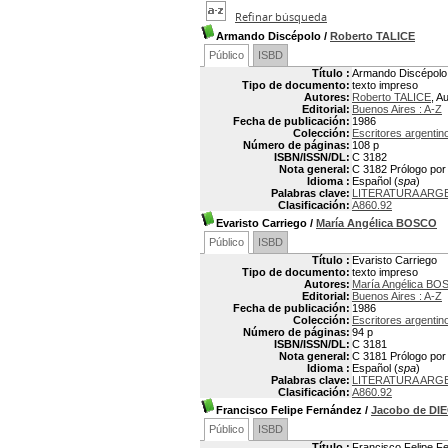
Refinar búsqueda
Armando Discépolo
/
Roberto TALICE
Público
ISBD
Título :
Armando Discépolo
Tipo de documento:
texto impreso
Autores:
Roberto TALICE
, A
Editorial:
Buenos Aires : A-Z
Fecha de publicación:
1986
Colección:
Escritores argentin
Número de páginas:
108 p
ISBN/ISSN/DL:
C 3182
Nota general:
C 3182 Prólogo por 
Idioma :
Español (
spa
)
Palabras clave:
LITERATURA ARGE
Clasificación:
A860.92
Evaristo Carriego
/
María Angélica BOSCO
Público
ISBD
Título :
Evaristo Carriego
Tipo de documento:
texto impreso
Autores:
María Angélica B
Editorial:
Buenos Aires : A-Z
Fecha de publicación:
1986
Colección:
Escritores argentin
Número de páginas:
94 p
ISBN/ISSN/DL:
C 3181
Nota general:
C 3181 Prólogo por 
Idioma :
Español (
spa
)
Palabras clave:
LITERATURA ARGE
Clasificación:
A860.92
Francisco Felipe Fernández
/
Jacobo de DI
Público
ISBD
Título :
Francisco Felipe F