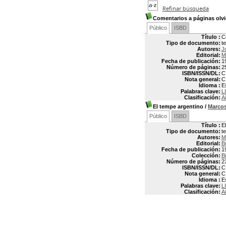
Refinar búsqueda
Comentarios a páginas olv
Público
ISBD
Título :
C
Tipo de documento:
t
Autores:
J
Editorial:
M
Fecha de publicación:
1
Número de páginas:
2
ISBN/ISSN/DL:
C
Nota general:
C
Idioma :
E
Palabras clave:
L
Clasificación:
A
El tempe argentino
/
Marco
Público
ISBD
Título :
E
Tipo de documento:
t
Autores:
M
Editorial:
B
Fecha de publicación:
1
Colección:
B
Número de páginas:
2
ISBN/ISSN/DL:
C
Nota general:
C
Idioma :
E
Palabras clave:
L
Clasificación:
A