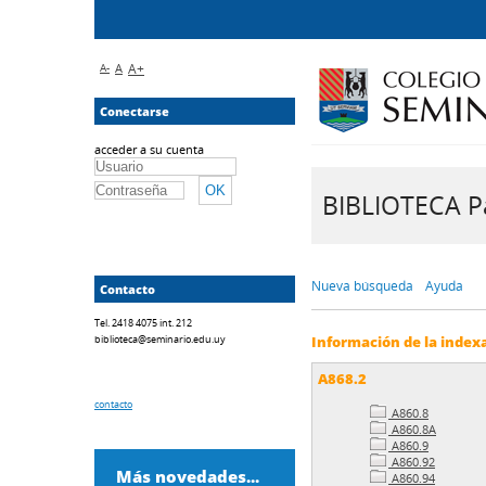
A-
A
A+
Conectarse
acceder a su cuenta
BIBLIOTECA Pa
Nueva búsqueda
Ayuda
Contacto
Tel. 2418 4075 int. 212
biblioteca@seminario.edu.uy
Información de la index
A868.2
contacto
A860.8
A860.8A
A860.9
A860.92
Más novedades...
A860.94