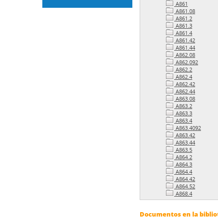
A861
A861.08
A861.2
A861.3
A861.4
A861.42
A861.44
A862.08
A862.092
A862.2
A862.4
A862.42
A862.44
A863.08
A863.2
A863.3
A863.4
A863.4092
A863.42
A863.44
A863.5
A864.2
A864.3
A864.4
A864.42
A864.52
A868.4
Documentos en la bibliot