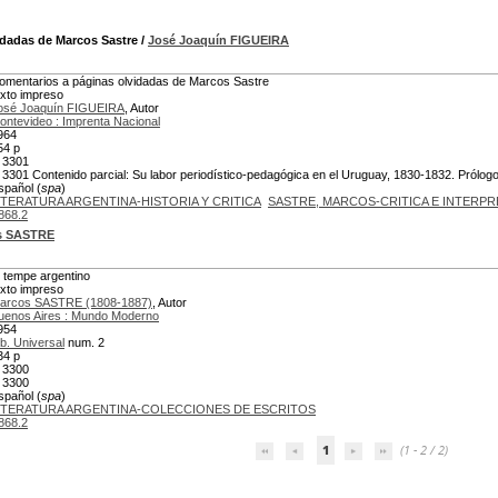
idadas de Marcos Sastre
/
José Joaquín FIGUEIRA
omentarios a páginas olvidadas de Marcos Sastre
exto impreso
osé Joaquín FIGUEIRA
, Autor
ontevideo : Imprenta Nacional
964
54 p
 3301
 3301 Contenido parcial: Su labor periodístico-pedagógica en el Uruguay, 1830-1832. Prólogo
spañol (
spa
)
ITERATURA ARGENTINA-HISTORIA Y CRITICA
SASTRE, MARCOS-CRITICA E INTERP
868.2
s SASTRE
l tempe argentino
exto impreso
arcos SASTRE (1808-1887)
, Autor
uenos Aires : Mundo Moderno
954
ib. Universal
num. 2
34 p
 3300
 3300
spañol (
spa
)
ITERATURA ARGENTINA-COLECCIONES DE ESCRITOS
868.2
1
(1 - 2 / 2)