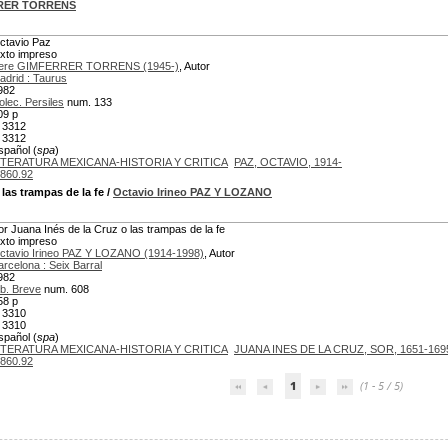
RRER TORRENS
ctavio Paz
exto impreso
ere GIMFERRER TORRENS (1945-)
, Autor
adrid : Taurus
982
olec. Persiles
num. 133
09 p
 3312
 3312
spañol (
spa
)
ITERATURA MEXICANA-HISTORIA Y CRITICA
PAZ, OCTAVIO, 1914-
860.92
 las trampas de la fe
/
Octavio Irineo PAZ Y LOZANO
or Juana Inés de la Cruz o las trampas de la fe
exto impreso
ctavio Irineo PAZ Y LOZANO (1914-1998)
, Autor
arcelona : Seix Barral
982
ib. Breve
num. 608
58 p
 3310
 3310
spañol (
spa
)
ITERATURA MEXICANA-HISTORIA Y CRITICA
JUANA INES DE LA CRUZ, SOR, 1651-169
860.92
1
(1 - 5 / 5)