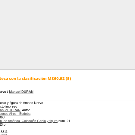
eca con la clasificación M860.92 (5)
ervo
/
Manuel DURAN
enio y figura de Amado Nervo
exto impreso
anuel DURAN
, Autor
uenos Aires : Eudeba
968
ib. de América. Colección Genio y figura
num. 21
23 p
 3311