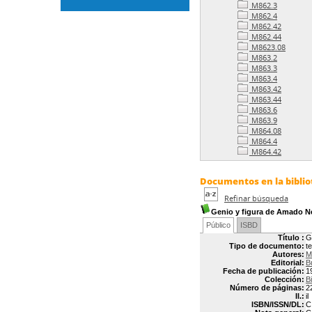
M862.3
M862.4
M862.42
M862.44
M8623.08
M863.2
M863.3
M863.4
M863.42
M863.44
M863.6
M863.9
M864.08
M864.4
M864.42
Documentos en la bibliot
Refinar búsqueda
Genio y figura de Amado N
Público
ISBD
Título :
G
Tipo de documento:
t
Autores:
M
Editorial:
B
Fecha de publicación:
1
Colección:
B
Número de páginas:
2
Il.:
il
ISBN/ISSN/DL:
C