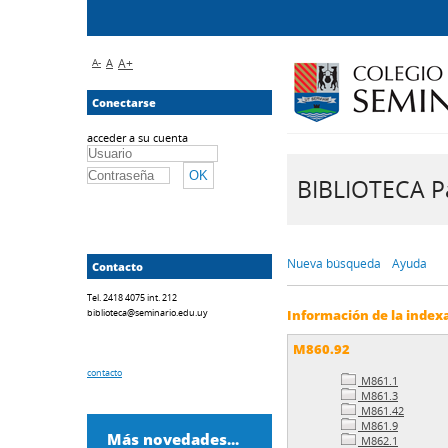
A-
A
A+
Conectarse
acceder a su cuenta
BIBLIOTECA Pa
Nueva búsqueda
Ayuda
Contacto
Tel. 2418 4075 int. 212
biblioteca@seminario.edu.uy
Información de la index
M860.92
contacto
M861.1
M861.3
M861.42
M861.9
Más novedades...
M862.1