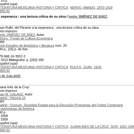
 3311
spañol (
spa
)
ITERATURA MEXICANA-HISTORIA Y CRITICA
NERVO, AMADO, 1870-1919
860.92
a esperanza
: una lectura crítica de su obra
/
Ivette JIMÉNEZ DE BÁEZ
uan Rulfo: del Páramo a la esperanza : una lectura crítica de su obra
exto impreso
vette JIMÉNEZ DE BÁEZ
, Autor
éxico : Fondo de Cultura Económica
990
erie Estudios de lingüística y literatura
num. 20
4 p., [16] p. de fots
78-968-16-3557-2
 3313 Bibliografía: p. [282]-290
spañol (
spa
)
ITERATURA MEXICANA-HISTORIA Y CRITICA
RULFO, JUAN, 1918-
860.92
n M. GALAVIZ
uana Inés de la Cruz
exto impreso
uan M. GALAVIZ
, Autor
adrid : Historia 16
987
adrid : Quorum. Sociedad Estatal para la Ejecución Programas del Quinto Centenario
rotagonistas de América
60 p
 3309
 3309
spañol (
spa
)
ITERATURA MEXICANA-HISTORIA Y CRITICA
JUANA INES DE LA CRUZ, SOR, 1651-169
860.92