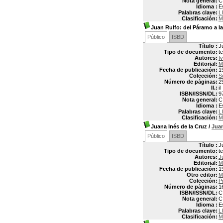
Nota general:
C
Idioma :
E
Palabras clave:
L
Clasificación:
M
Juan Rulfo: del Páramo a l
Público
ISBD
Título :
J
Tipo de documento:
t
Autores:
I
Editorial:
M
Fecha de publicación:
1
Colección:
S
Número de páginas:
29
Il.:
il
ISBN/ISSN/DL:
9
Nota general:
C
Idioma :
E
Palabras clave:
L
Clasificación:
M
Juana Inés de la Cruz
/
Jua
Público
ISBD
Título :
J
Tipo de documento:
t
Autores:
J
Editorial:
M
Fecha de publicación:
1
Otro editor:
M
Colección:
P
Número de páginas:
1
ISBN/ISSN/DL:
C
Nota general:
C
Idioma :
E
Palabras clave:
L
Clasificación:
M