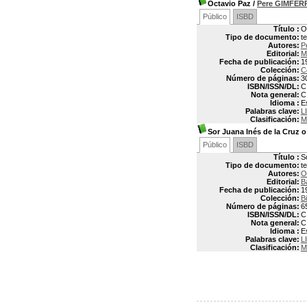
Octavio Paz
/
Pere GIMFE
Público
ISBD
Título :
O
Tipo de documento:
t
Autores:
P
Editorial:
M
Fecha de publicación:
1
Colección:
C
Número de páginas:
3
ISBN/ISSN/DL:
C
Nota general:
C
Idioma :
E
Palabras clave:
L
Clasificación:
M
Sor Juana Inés de la Cruz o
Público
ISBD
Título :
S
Tipo de documento:
t
Autores:
O
Editorial:
B
Fecha de publicación:
1
Colección:
B
Número de páginas:
6
ISBN/ISSN/DL:
C
Nota general:
C
Idioma :
E
Palabras clave:
L
Clasificación:
M