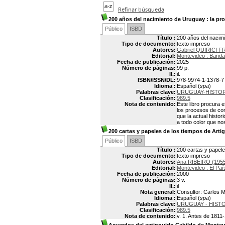
Refinar búsqueda
200 años del nacimiento de Uruguay
: la pr
Público
ISBD
Título :
200 años del nacimi
Tipo de documento:
texto impreso
Autores:
Gabriel QUIRICI F
Editorial:
Montevideo : Banda
Fecha de publicación:
2025
Número de páginas:
99 p.
Il.:
il.
ISBN/ISSN/DL:
978-9974-1-1378-7
Idioma :
Español (
spa
)
Palabras clave:
URUGUAY-HISTOR
Clasificación:
989.5
Nota de contenido:
Este libro procura 
los procesos de cons
que la actual histo
a todo color que no
200 cartas y papeles de los tiempos de Arti
Público
ISBD
Título :
200 cartas y papele
Tipo de documento:
texto impreso
Autores:
Ana RIBEIRO (1955
Editorial:
Montevideo : El Paí
Fecha de publicación:
2000
Número de páginas:
3 v.
Il.:
il
Nota general:
Consultor: Carlos 
Idioma :
Español (
spa
)
Palabras clave:
URUGUAY - HISTO
Clasificación:
989.5
Nota de contenido:
v. 1. Antes de 1811-