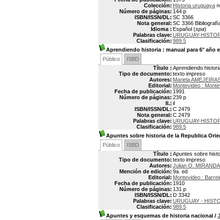
Colección:
Historia uruguaya
n
Número de páginas:
144 p
ISBN/ISSN/DL:
SC 3366
Nota general:
SC 3366 Bibliografí
Idioma :
Español (
spa
)
Palabras clave:
URUGUAY-HISTOR
Clasificación:
989.5
Aprendiendo historia
: manual para 6° año e
Público
ISBD
Título :
Aprendiendo histori
Tipo de documento:
texto impreso
Autores:
Mariela AMEJEIRAS
Editorial:
Montevideo : Mont
Fecha de publicación:
1991
Número de páginas:
239 p
Il.:
il
ISBN/ISSN/DL:
C 2479
Nota general:
C 2479
Palabras clave:
URUGUAY-HISTO
Clasificación:
989.5
Apuntes sobre historia de la Republica Orie
Público
ISBD
Título :
Apuntes sobre histo
Tipo de documento:
texto impreso
Autores:
Julian O. MIRANDA
Mención de edición:
9a. ed
Editorial:
Montevideo : Barre
Fecha de publicación:
1910
Número de páginas:
131 p
ISBN/ISSN/DL:
D 3342
Palabras clave:
URUGUAY - HISTO
Clasificación:
989.5
Apuntes y esquemas de historia nacional
/