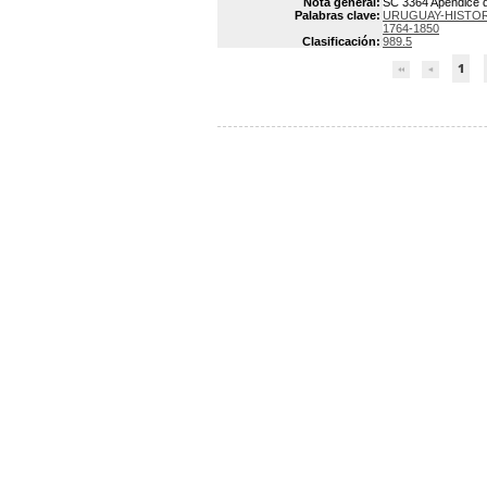
Nota general:
SC 3364 Apéndice d
Palabras clave:
URUGUAY-HISTORI
1764-1850
Clasificación:
989.5
1