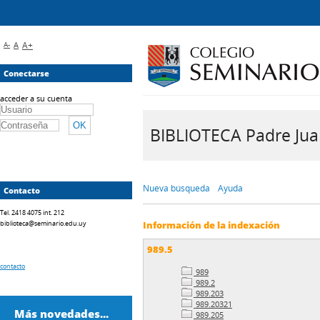
A-
A
A+
Conectarse
acceder a su cuenta
BIBLIOTECA Padre Juan 
Nueva búsqueda
Ayuda
Contacto
Tel. 2418 4075 int. 212
biblioteca@seminario.edu.uy
Información de la indexación
989.5
contacto
989
989.2
989.203
989.20321
Más novedades...
989.205