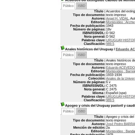
Acuerdos del extinguido Cabildo de Monte
Público
ISBD
Título :
Acuerdos del extin
Tipo de documento:
texto impreso
Autores:
Angel H. VIDAL
, Au
Editorial:
Montevideo : Archiv
Fecha de publicación:
1943
Número de páginas:
18v
ISBN/ISSN/DL:
D 562
Nota general:
D 562
Palabras clave:
URUGUAY-HISTOR
Clasificación:
989.5
Anales históricos del Uruguay
/
Eduardo A
Público
ISBD
Título :
Anales históricos d
Tipo de documento:
texto impreso
Autores:
Eduardo ACEVEDO 
Editorial:
Montevideo : Barre
Fecha de publicación:
1933-1934
Colección:
Anales de la Univer
Número de páginas:
6 v
ISBN/ISSN/DL:
C 2475
Nota general:
C 2475
Idioma :
Español (
spa
)
Palabras clave:
URUGUAY-HISTOR
Clasificación:
989.5
Apogeo y crisis del Uruguay pastoril y caud
Público
ISBD
Título :
Apogeo y crisis del
Tipo de documento:
texto impreso
Autores:
José Pedro BARRA
Mención de edición:
2a
Editorial:
Montevideo : Banda
Fecha de publicación:
1975