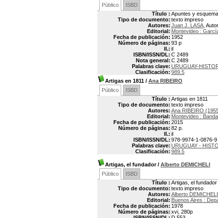
Público
ISBD
Título :
Apuntes y esquemas
Tipo de documento:
texto impreso
Autores:
Juan J. LASA
, Auto
Editorial:
Montevideo : Garcí
Fecha de publicación:
1952
Número de páginas:
93 p
Il.:
il
ISBN/ISSN/DL:
C 2489
Nota general:
C 2489
Palabras clave:
URUGUAY-HISTOR
Clasificación:
989.5
Artigas en 1811
/
Ana RIBEIRO
Público
ISBD
Título :
Artigas en 1811
Tipo de documento:
texto impreso
Autores:
Ana RIBEIRO (1955
Editorial:
Montevideo : Banda
Fecha de publicación:
2015
Número de páginas:
82 p.
Il.:
il
ISBN/ISSN/DL:
978-9974-1-0876-9
Palabras clave:
URUGUAY - HISTO
Clasificación:
989.5
Artigas, el fundador
/
Alberto DEMICHELI
Público
ISBD
Título :
Artigas, el fundador
Tipo de documento:
texto impreso
Autores:
Alberto DEMICHELI
Editorial:
Buenos Aires : Dep
Fecha de publicación:
1978
Número de páginas:
xvi, 280p
ISBN/ISSN/DL:
D 553