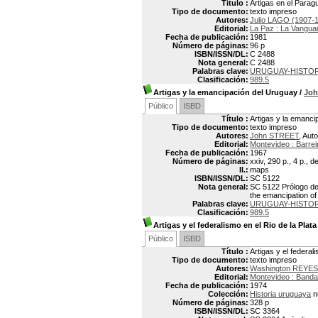
Título :
Artigas en el Parag
Tipo de documento:
texto impreso
Autores:
Julio LAGO (1907-
Editorial:
La Paz : La Vangua
Fecha de publicación:
1981
Número de páginas:
96 p
ISBN/ISSN/DL:
C 2488
Nota general:
C 2488
Palabras clave:
URUGUAY-HISTOR
Clasificación:
989.5
Artigas y la emancipación del Uruguay
/
Joh
Público
ISBD
Título :
Artigas y la emanci
Tipo de documento:
texto impreso
Autores:
John STREET
, Auto
Editorial:
Montevideo : Barrei
Fecha de publicación:
1967
Número de páginas:
xxiv, 290 p., 4 p., d
Il.:
maps
ISBN/ISSN/DL:
SC 5122
Nota general:
SC 5122 Prólogo de 
the emancipation o
Palabras clave:
URUGUAY-HISTORI
Clasificación:
989.5
Artigas y el federalismo en el Rio de la Plata
Público
ISBD
Título :
Artigas y el federal
Tipo de documento:
texto impreso
Autores:
Washington REYES
Editorial:
Montevideo : Banda
Fecha de publicación:
1974
Colección:
Historia uruguaya
n
Número de páginas:
328 p
ISBN/ISSN/DL:
SC 3364