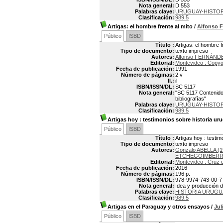
Nota general:
D 553
Palabras clave:
URUGUAY-HISTOR
Clasificación:
989.5
Artigas: el hombre frente al mito
/
Alfonso
Público
ISBD
Título :
Artigas: el hombre f
Tipo de documento:
texto impreso
Autores:
Alfonso FERNÁNDE
Editorial:
Montevideo : Copyg
Fecha de publicación:
1991
Número de páginas:
2 v
Il.:
il
ISBN/ISSN/DL:
SC 5117
Nota general:
"SC 5117 Contenido: 
bibliografías"
Palabras clave:
URUGUAY-HISTOR
Clasificación:
989.5
Artigas hoy
: testimonios sobre historia ur
Público
ISBD
Título :
Artigas hoy : testi
Tipo de documento:
texto impreso
Autores:
Gonzalo ABELLA (1
ETCHEGOIMBERR
Editorial:
Montevideo : Cruz d
Fecha de publicación:
2016
Número de páginas:
196 p.
ISBN/ISSN/DL:
978-9974-743-00-7
Nota general:
Idea y producción d
Palabras clave:
HISTORIA URUGU
Clasificación:
989.5
Artigas en el Paraguay y otros ensayos
/
Ju
Público
ISBD