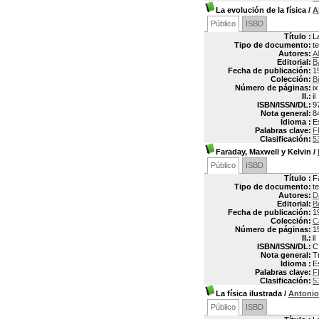
La evolución de la física
/
A
Público
ISBD
Título :
L
Tipo de documento:
t
Autores:
A
Editorial:
B
Fecha de publicación:
1
Colección:
Bi
Número de páginas:
i
Il.:
il
ISBN/ISSN/DL:
9
Nota general:
8
Idioma :
E
Palabras clave:
F
Clasificación:
5
Faraday, Maxwell y Kelvin
/
Público
ISBD
Título :
F
Tipo de documento:
t
Autores:
D
Editorial:
B
Fecha de publicación:
1
Colección:
C
Número de páginas:
1
Il.:
il
ISBN/ISSN/DL:
C
Nota general:
T
Idioma :
E
Palabras clave:
F
Clasificación:
5
La física ilustrada
/
Antonio
Público
ISBD