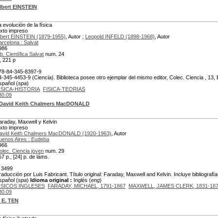
lbert EINSTEIN
a evolución de la física
exto impreso
lbert EINSTEIN (1879-1955)
, Autor ;
Leopold INFELD (1898-1968)
, Autor
arcelona : Salvat
986
b. Científica Salvat
num. 24
x, 221 p
78-84-345-8397-9
4-345-4453-9 (Ciencia). Biblioteca posee otro ejemplar del mismo editor, Colec. Ciencia , 13, B
spañol (
spa
)
ISICA-HISTORIA
FISICA-TEORIAS
30.09
David Keith Chalmers MacDONALD
araday, Maxwell y Kelvin
exto impreso
avid Keith Chalmers MacDONALD (1920-1963)
, Autor
uenos Aires : Eudeba
966
olec. Ciencia joven
num. 29
57 p., [24] p. de láms.
 3499
raducción por Luis Fabricant. Título original: Faraday, Maxwell and Kelvin. Incluye bibliografí
spañol (
spa
)
Idioma original :
Inglés (
eng
)
ISICOS INGLESES
FARADAY, MICHAEL, 1791-1867
MAXWELL, JAMES CLERK, 1831-18
30.09
 E. TEN