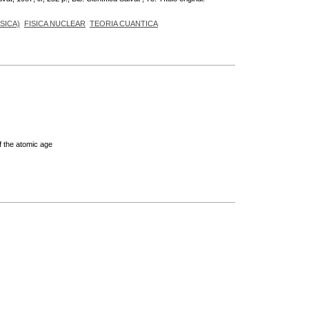
SICA)
FISICA NUCLEAR
TEORIA CUANTICA
f the atomic age