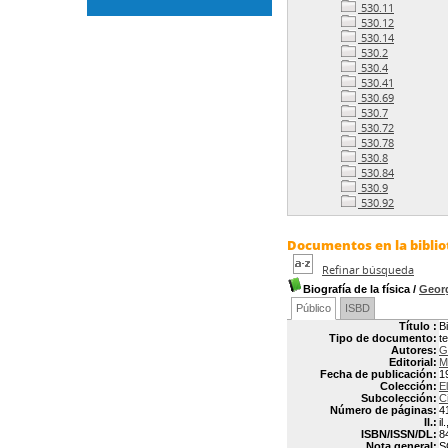
530.11
530.12
530.14
530.2
530.4
530.41
530.69
530.7
530.72
530.78
530.8
530.84
530.9
530.92
Documentos en la bibliot
Refinar búsqueda
Biografía de la física
/
Geor
Público
ISBD
Título :
Bi
Tipo de documento:
t
Autores:
G
Editorial:
M
Fecha de publicación:
1
Colección:
El
Subcolección:
C
Número de páginas:
4
Il.:
il
ISBN/ISSN/DL:
8
Nota general:
S