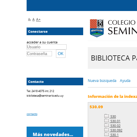
A-
A
A+
Conectarse
acceder a su cuenta
BIBLIOTECA Pa
Nueva búsqueda
Ayuda
Contacto
Tel. 2418 4075 int. 212
biblioteca@seminario.edu.uy
Información de la index
530.09
contacto
530
530.01
530.02
530.092
Más novedades...
530.1