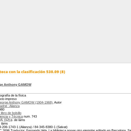
eca con la clasificación 530.09 (8)
ge Anthony GAMOW
ografía de la física
exto impreso
eorge Anthony GAMOW (1904-1968)
, Autor
adrid : Alianza
980
 libro de bolsillo
iencia y Técnica
num. 743
15, [12] p. de láms
., láms
4-206-1743-1 (Alianza) / 84-345-8380-1 (Salvat)
C 2696 Traductor: Fernando Vela. La biblioteca posee otro ejemplar editado en Barcelona, Salvat,