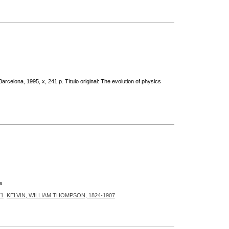
arcelona, 1995, x, 241 p. Título original: The evolution of physics
as
71
KELVIN, WILLIAM THOMPSON, 1824-1907