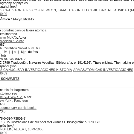
iography of physics
spañol (
spa
)
ISICA-HISTORIA
FISICOS
NEWTON, ISAAC
CALOR
ELECTRICIDAD
RELATIVIDAD (FI
30.09
atómica
/
Alwyn McKAY
a construcción de la era atómica
exto impreso
lwyn McKAY
, Autor
arcelona : Salvat
987
b. Científica Salvat
num. 68
i, 194, [1] p., [16] p. de fots
., fots
78-84-345-8424-2
C 2799 Traducción: Navarro Veguillas. Bibliografía: p. 191-[195]. Título original: The making o
spañol (
spa
)
ISICA NUCLEAR-INVESTIGACIONES-HISTORIA
ARMAS ATOMICAS-INVESTIGACIONES
30.09
e SCHWARTZ
instein for beginners
exto impreso
oe SCHWARTZ
, Autor
ew York : Pantheon
979
ocumentary comic books
73 p
78-0-394-73801-7
C 6315 Ilustraciones de Michael McGuinness. Bibliografía: p. 170-173
glés (
eng
)
INSTEIN, ALBERT, 1879-1955
30.09