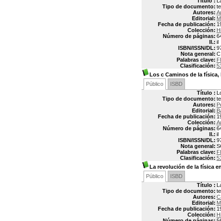
Título :
La
Tipo de documento:
t
Autores:
A
Editorial:
M
Fecha de publicación:
1
Colección:
H
Número de páginas:
6
Il.:
il
ISBN/ISSN/DL:
9
Nota general:
C
Palabras clave:
F
Clasificación:
5
Los c Caminos de la física,
Público
ISBD
Título :
L
Tipo de documento:
t
Autores:
P
Editorial:
B
Fecha de publicación:
1
Colección:
A
Número de páginas:
6
Il.:
il
ISBN/ISSN/DL:
9
Nota general:
S
Palabras clave:
F
Clasificación:
5
La revolución de la física en
Público
ISBD
Título :
L
Tipo de documento:
t
Autores:
C
Editorial:
M
Fecha de publicación:
1
Colección:
H
Número de páginas:
5