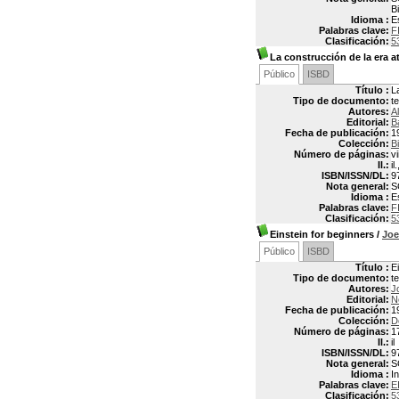
B
Idioma :
E
Palabras clave:
F
Clasificación:
5
La construcción de la era 
Público
ISBD
Título :
L
Tipo de documento:
t
Autores:
A
Editorial:
B
Fecha de publicación:
1
Colección:
Bi
Número de páginas:
vi
Il.:
il
ISBN/ISSN/DL:
9
Nota general:
S
Idioma :
E
Palabras clave:
F
Clasificación:
5
Einstein for beginners
/
Jo
Público
ISBD
Título :
E
Tipo de documento:
t
Autores:
J
Editorial:
N
Fecha de publicación:
1
Colección:
D
Número de páginas:
1
Il.:
il
ISBN/ISSN/DL:
9
Nota general:
S
Idioma :
In
Palabras clave:
E
Clasificación:
5